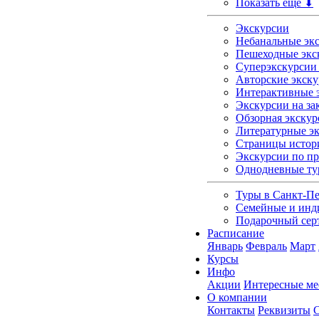
Показать еще ⬇
Экскурсии
Небанальные экс
Пешеходные экс
Суперэкскурсии 
Авторские экску
Интерактивные э
Экскурсии на зак
Обзорная экскур
Литературные э
Страницы истор
Экскурсии по п
Однодневные т
Туры в Санкт-Пе
Семейные и инд
Подарочный сер
Расписание
Январь
Февраль
Март
Курсы
Инфо
Акции
Интересные ме
О компании
Контакты
Реквизиты