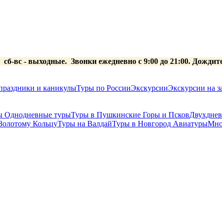
0 сб-вс
- выходные.
Звонки ежедневно с 9:00 до 21:00. Дождит
праздники и каникулы
Туры по России
Экскурсии
Экскурсии на за
ы
Однодневные туры
Туры в Пушкинские Горы и Псков
Двухднев
Золотому Кольцу
Туры на Валдай
Туры в Новгород
Авиатуры
Мно