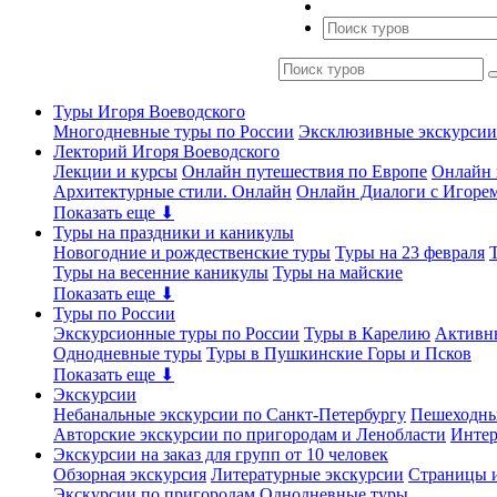
Туры Игоря Воеводского
Многодневные туры по России
Эксклюзивные экскурсии
Лекторий Игоря Воеводского
Лекции и курсы
Онлайн путешествия по Европе
Онлайн 
Архитектурные стили. Онлайн
Онлайн Диалоги с Игоре
Показать еще ⬇
Туры на праздники и каникулы
Новогодние и рождественские туры
Туры на 23 февраля
Туры на весенние каникулы
Туры на майские
Показать еще ⬇
Туры по России
Экскурсионные туры по России
Туры в Карелию
Активн
Однодневные туры
Туры в Пушкинские Горы и Псков
Показать еще ⬇
Экскурсии
Небанальные экскурсии по Санкт-Петербургу
Пешеходны
Авторские экскурсии по пригородам и Ленобласти
Интер
Экскурсии на заказ для групп от 10 человек
Обзорная экскурсия
Литературные экскурсии
Страницы и
Экскурсии по пригородам
Однодневные туры