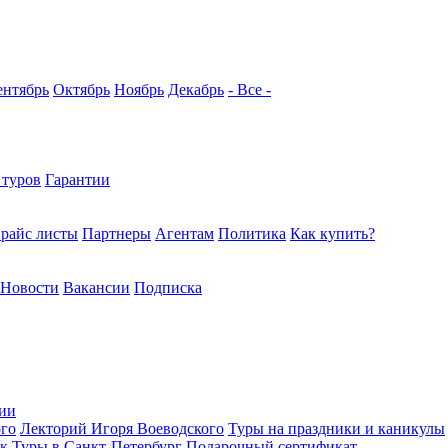
ентябрь
Октябрь
Ноябрь
Декабрь
- Все -
 туров
Гарантии
райс листы
Партнеры
Агентам
Политика
Как купить?
Новости
Вакансии
Подписка
ции
ого
Лекторий Игоря Воеводского
Туры на праздники и каникулы
ек
Туры в Санкт-Петербург
Подарочный сертификат