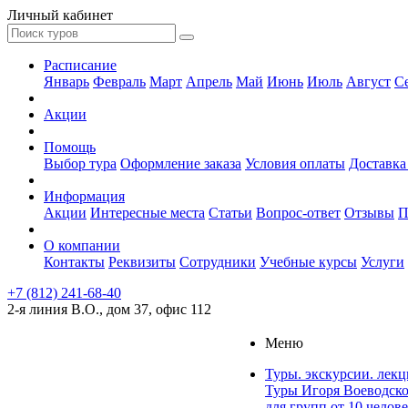
Личный кабинет
Расписание
Январь
Февраль
Март
Апрель
Май
Июнь
Июль
Август
С
Акции
Помощь
Выбор тура
Оформление заказа
Условия оплаты
Доставка
Информация
Акции
Интересные места
Статьи
Вопрос-ответ
Отзывы
П
О компании
Контакты
Реквизиты
Сотрудники
Учебные курсы
Услуги
+7 (812) 241-68-40
2-я линия В.О., дом 37, офис 112
Меню
Туры. экскурсии. лек
Туры Игоря Воеводск
для групп от 10 челов