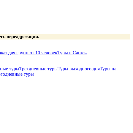
есь переадресации.
каз для групп от 10 человек
Туры в Санкт-
ные туры
Трехдневные туры
Туры выходного дня
Туры на
годневные туры