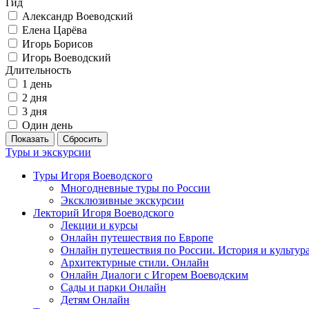
Гид
Александр Воеводский
Елена Царёва
Игорь Борисов
Игорь Воеводский
Длительность
1 день
2 дня
3 дня
Один день
Показать
Сбросить
Туры и экскурсии
Туры Игоря Воеводского
Многодневные туры по России
Эксклюзивные экскурсии
Лекторий Игоря Воеводского
Лекции и курсы
Онлайн путешествия по Европе
Онлайн путешествия по России. История и культур
Архитектурные стили. Онлайн
Онлайн Диалоги с Игорем Воеводским
Сады и парки Онлайн
Детям Онлайн