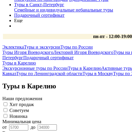
Туры в Санкт-Петербург
Семейные и индивидуальные небанальные туры
Подарочный сертификат
Еще
пн-пт - 12:00-19:0
Эклектика
Туры и экскурсии
Туры по России
Туры Игоря Воеводского
Лекторий Игоря Воеводского
Туры на 
Петербург
Подарочный сертификат
Туры в Карелию
Экскурсионные туры по России
Туры в Карелию
Активные тур
Кавказ
Туры по Ленинградской области
Туры в Москву
Туры по 
Туры в Карелию
Наши предложения
Хит продаж
Советуем
Новинка
Минимальная цена
от
до