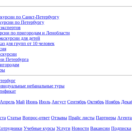
курсии по Санкт-Петербургу
курсии по Петербургу
экспертов
рсии по пригородам и Ленобласти
кскурсии для детей
аз для групп от 10 человек
сия
кскурсии
ии Петербурга
ригородам
уры
тербург
ивидуальные небанальные туры
тификат
Апрель
Май
Июнь
Июль
Август
Сентябрь
Октябрь
Ноябрь
Дека
ста
Статьи
Вопрос-ответ
Отзывы
Прайс листы
Партнеры
Агент
Сотрудники
Учебные курсы
Услуги
Новости
Вакансии
Подписка