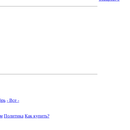
брь
- Все -
ам
Политика
Как купить?