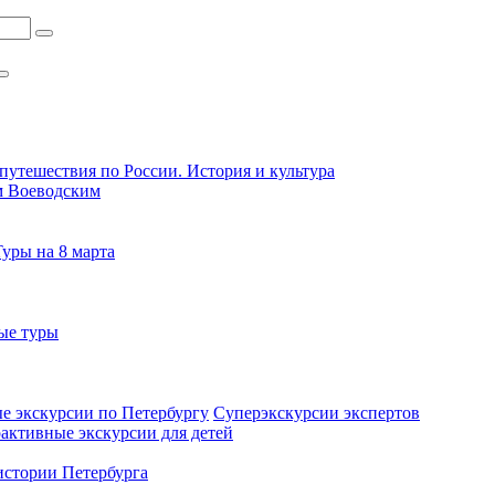
путешествия по России. История и культура
м Воеводским
Туры на 8 марта
ые туры
е экскурсии по Петербургу
Суперэкскурсии экспертов
активные экскурсии для детей
стории Петербурга