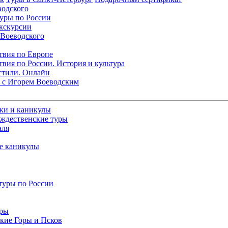
водского
уры по России
кскурсии
 Воеводского
твия по Европе
вия по России. История и культура
стили. Онлайн
 с Игорем Воеводским
ки и каникулы
ождественские туры
аля
е каникулы
туры по России
уры
кие Горы и Псков