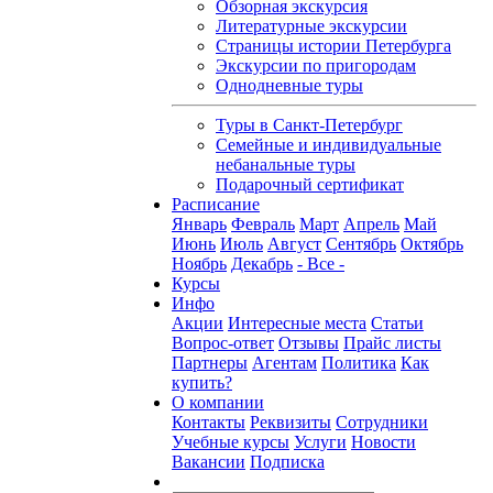
Обзорная экскурсия
Литературные экскурсии
Страницы истории Петербурга
Экскурсии по пригородам
Однодневные туры
Туры в Санкт-Петербург
Семейные и индивидуальные
небанальные туры
Подарочный сертификат
Расписание
Январь
Февраль
Март
Апрель
Май
Июнь
Июль
Август
Сентябрь
Октябрь
Ноябрь
Декабрь
- Все -
Курсы
Инфо
Акции
Интересные места
Статьи
Вопрос-ответ
Отзывы
Прайс листы
Партнеры
Агентам
Политика
Как
купить?
О компании
Контакты
Реквизиты
Сотрудники
Учебные курсы
Услуги
Новости
Вакансии
Подписка