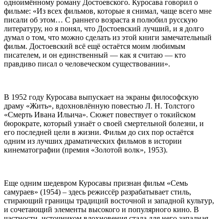
одноимённому роману Достоевского. Куросава говорил о
фильме: «Из всех фильмов, которые я снимал, чаще всего мне
писали об этом… С раннего возраста я полюбил русскую
литературу, но я понял, что Достоевский лучший, и я долго
думал о том, что можно сделать из этой книги замечательный
фильм. Достоевский всё ещё остаётся моим любимым
писателем, и он единственный — как я считаю — кто
правдиво писал о человеческом существовании».
В 1952 году Куросава выпускает на экраны философскую
драму «Жить», вдохновлённую повестью Л. Н. Толстого
«Смерть Ивана Ильича». Сюжет повествует о токийском
бюрократе, который узнаёт о своей смертельной болезни, и
его последней цели в жизни. Фильм до сих пор остаётся
одним из лучших драматических фильмов в истории
кинематографии (премия «Золотой волк», 1953).
Еще одним шедевром Куросавы признан фильм «Семь
самураев» (1954) – здесь режиссёр разрабатывает стиль,
стирающий границы традиций восточной и западной культур,
и сочетающий элементы высокого и популярного кино. В
частности, источником вдохновения стала для него западная