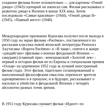
создании фильма более основательно — для картины «Гений
дзюдо» (1943) сценарий он написал сам. Фильм рассказывал о
развитии дзюдо в Японии в конце XIX века. Затем
последовали «Самые красивые» (1944), «Гений дзюдо II»
(1945), «Пьяный ангел» (1948).
Международное признание Куросава получил после выхода в
1950 году на экран фильма «Расёмон», поставленного по
рассказам классика новой японской литературы Рюноскэ
Акутагавы «Ворота Расёмон» и «В чаще», снятого в жанре
«дзидайгэки» (фильмы о воинах феодальной Японии —
самураях) (главный приз - венецианский «Золотой лев» -
первый в истории фильм не из Европы и специальная премия
«Оскар» на церемонии 1952 года за лучший иностранный
фильм года). Этот фильм, тщательно спланированный и
наполненный философским смыслом, переносит зрителя
одновременно и в прошлое, и в будущее, рассказывает о
насилии и убийстве в феодальной Японии с четырёх
абсолютно разных точек зрения.
В 1951 году Куросава снимает фильм «Идиот» по