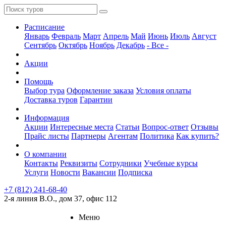
Расписание
Январь
Февраль
Март
Апрель
Май
Июнь
Июль
Август
Сентябрь
Октябрь
Ноябрь
Декабрь
- Все -
Акции
Помощь
Выбор тура
Оформление заказа
Условия оплаты
Доставка туров
Гарантии
Информация
Акции
Интересные места
Статьи
Вопрос-ответ
Отзывы
Прайс листы
Партнеры
Агентам
Политика
Как купить?
О компании
Контакты
Реквизиты
Сотрудники
Учебные курсы
Услуги
Новости
Вакансии
Подписка
+7 (812) 241-68-40
2-я линия В.О., дом 37, офис 112
Меню