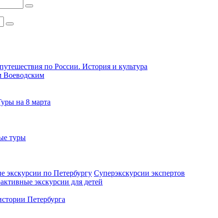
путешествия по России. История и культура
м Воеводским
Туры на 8 марта
ые туры
е экскурсии по Петербургу
Суперэкскурсии экспертов
активные экскурсии для детей
стории Петербурга