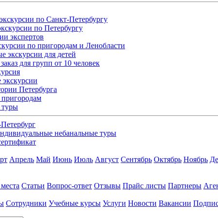
экскурсии по Санкт-Петербургу
кскурсии по Петербургу
ии экспертов
скурсии по пригородам и Ленобласти
е экскурсии для детей
заказ для групп от 10 человек
курсия
 экскурсии
ории Петербурга
 пригородам
 туры
-Петербург
ндивидуальные небанальные туры
сертификат
рт
Апрель
Май
Июнь
Июль
Август
Сентябрь
Октябрь
Ноябрь
Де
 места
Статьи
Вопрос-ответ
Отзывы
Прайс листы
Партнеры
Аге
ы
Сотрудники
Учебные курсы
Услуги
Новости
Вакансии
Подпис