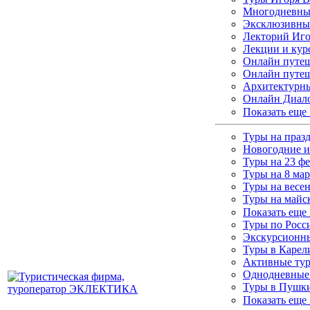
Многодневные
Эксклюзивны
Лекторий Иго
Лекции и кур
Онлайн путеш
Онлайн путеш
Архитектурны
Онлайн Диало
Показать еще
Туры на праз
Новогодние и
Туры на 23 ф
Туры на 8 мар
Туры на весе
Туры на майс
Показать еще
Туры по Росс
Экскурсионны
Туры в Каре
Активные ту
Однодневные
Туры в Пушки
Показать еще