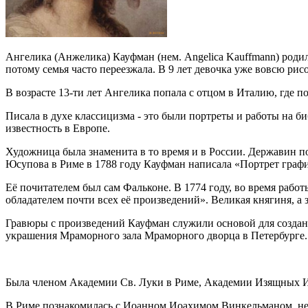
Ангелика (Анжелика) Кауфман (нем. Angelica Kauffmann) роди
потому семья часто переезжала. В 9 лет девочка уже вовсю рис
В возрасте 13-ти лет Ангелика попала с отцом в Италию, где п
Писала в духе классицизма - это были портреты и работы на 
известность в Европе.
Художница была знаменита в то время и в России. Державин по
Юсупова в Риме в 1788 году Кауфман написала «Портрет граф
Её почитателем был сам Фальконе. В 1774 году, во время рабо
обладателем почти всех её произведений». Великая княгиня, а
Гравюры с произведений Кауфман служили основой для создани
украшения Мраморного зала Мраморного дворца в Петербурге.
Была членом Академии Св. Луки в Риме, Академии Изящных Ис
В Риме познакомилась с Иоанном Иоахимом Винкельманом, неме