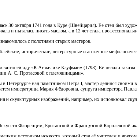
лась 30 октября 1741 года в Куре (Швейцария). Ее отец был ху
овала и пыталась писать маслом, а в 12 лет стала профессиональ
ознакомилось с полотнами старых мастеров.
библейские, исторические, литературные и античные мифологиче
святил ей оду «К Анжелике Кауфман» (1798). Ей делали заказы и
ини А. С. Протасовой с племянницами».
ты в Петербурге над памятником Петра I, мастер делился своими
 затем императрица Мария Фёдоровна, супруга императора Павла
я и скульптурных изображений, например, их использовал скул
кусств Флоренции, Британской и Французской Королевской ака
цким историком искусств, который стал её учителем и другом.