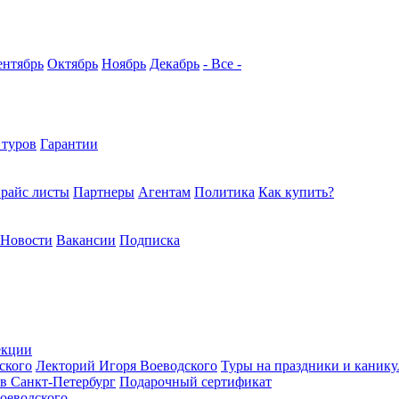
ентябрь
Октябрь
Ноябрь
Декабрь
- Все -
 туров
Гарантии
райс листы
Партнеры
Агентам
Политика
Как купить?
Новости
Вакансии
Подписка
екции
ского
Лекторий Игоря Воеводского
Туры на праздники и каник
в Санкт-Петербург
Подарочный сертификат
оеводского