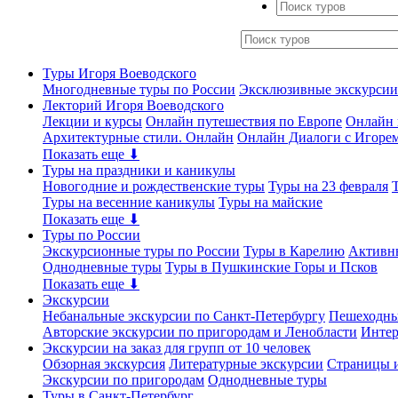
Туры Игоря Воеводского
Многодневные туры по России
Эксклюзивные экскурсии
Лекторий Игоря Воеводского
Лекции и курсы
Онлайн путешествия по Европе
Онлайн 
Архитектурные стили. Онлайн
Онлайн Диалоги с Игоре
Показать еще ⬇
Туры на праздники и каникулы
Новогодние и рождественские туры
Туры на 23 февраля
Туры на весенние каникулы
Туры на майские
Показать еще ⬇
Туры по России
Экскурсионные туры по России
Туры в Карелию
Активн
Однодневные туры
Туры в Пушкинские Горы и Псков
Показать еще ⬇
Экскурсии
Небанальные экскурсии по Санкт-Петербургу
Пешеходны
Авторские экскурсии по пригородам и Ленобласти
Интер
Экскурсии на заказ для групп от 10 человек
Обзорная экскурсия
Литературные экскурсии
Страницы и
Экскурсии по пригородам
Однодневные туры
Туры в Санкт-Петербург