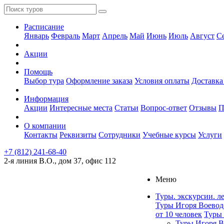
Расписание
Январь
Февраль
Март
Апрель
Май
Июнь
Июль
Август
С
Акции
Помощь
Выбор тура
Оформление заказа
Условия оплаты
Доставка
Информация
Акции
Интересные места
Статьи
Вопрос-ответ
Отзывы
П
О компании
Контакты
Реквизиты
Сотрудники
Учебные курсы
Услуги
+7 (812) 241-68-40
2-я линия В.О., дом 37, офис 112
Меню
Туры. экскурсии. л
Туры Игоря Воевод
от 10 человек
Туры 
Туры Игоря В