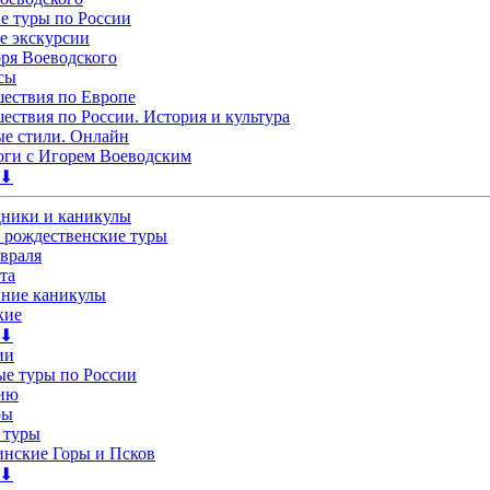
 туры по России
е экскурсии
ря Воеводского
сы
ествия по Европе
ествия по России. История и культура
е стили. Онлайн
ги с Игорем Воеводским
 ⬇
дники и каникулы
 рождественские туры
евраля
та
нние каникулы
кие
 ⬇
ии
е туры по России
лию
ры
 туры
нские Горы и Псков
 ⬇