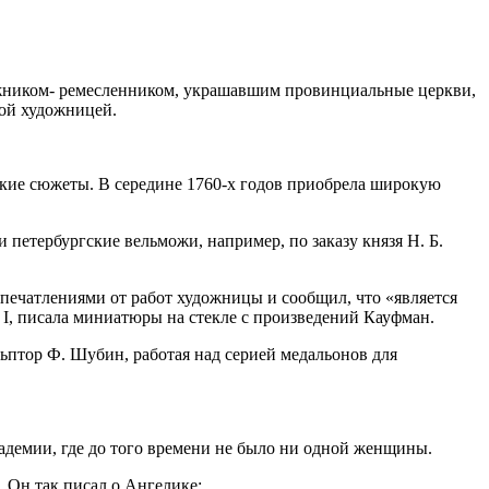
дожником- ремесленником, украшавшим провинциальные церкви,
ной художницей.
ские сюжеты. В середине 1760-х годов приобрела широкую
 петербургские вельможи, например, по заказу князя Н. Б.
 впечатлениями от работ художницы и сообщил, что «является
 I, писала миниатюры на стекле с произведений Кауфман.
ьптор Ф. Шубин, работая над серией медальонов для
демии, где до того времени не было ни одной женщины.
 Он так писал о Ангелике: