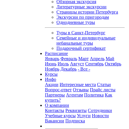
Обзорная экскурсия
Литературные экскурсии
Страницы истории Петербурга
Экскурсии по пригородам
Однодневные туры
Туры в Санкт-Петербург
Семейные и индивидуальные
небанальные туры
Подарочный сертификат
Расписание
Январь
Февраль
Март
Апрель
Май
Июнь
Июль
Август
Сентябрь
Октябрь
Ноябрь
Декабрь
- Все -
Курсы
Инфо
Акции
Интересные места
Статьи
Вопрос-ответ
Отзывы
Прайс листы
Партнеры
Агентам
Политика
Как
купить?
О компании
Контакты
Реквизиты
Сотрудники
Учебные курсы
Услуги
Новости
Вакансии
Подписка