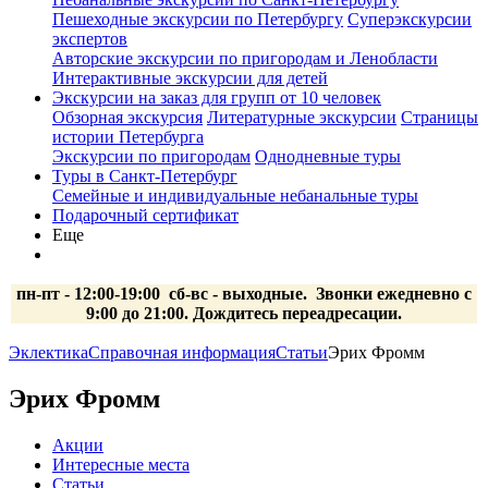
Пешеходные экскурсии по Петербургу
Суперэкскурсии
экспертов
Авторские экскурсии по пригородам и Ленобласти
Интерактивные экскурсии для детей
Экскурсии на заказ для групп от 10 человек
Обзорная экскурсия
Литературные экскурсии
Страницы
истории Петербурга
Экскурсии по пригородам
Однодневные туры
Туры в Санкт-Петербург
Семейные и индивидуальные небанальные туры
Подарочный сертификат
Еще
пн-пт - 12:00-19:00 сб-вс
- выходные.
Звонки ежедневно с
9:00 до 21:00. Дождитесь переадресации.
Эклектика
Справочная информация
Статьи
Эрих Фромм
Эрих Фромм
Акции
Интересные места
Статьи