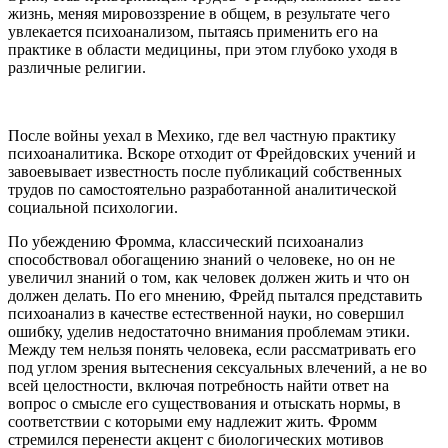
жизнь, меняя мировоззрение в общем, в результате чего
увлекается психоанализом, пытаясь применить его на
практике в области медицины, при этом глубоко уходя в
различные религии.
После войны уехал в Мехико, где вел частную практику
психоаналитика. Вскоре отходит от Фрейдовских учений и
завоевывает известность после публикаций собственных
трудов по самостоятельно разработанной аналитической
социальной психологии.
По убеждению Фромма, классический психоанализ
способствовал обогащению знаний о человеке, но он не
увеличил знаний о том, как человек должен жить и что он
должен делать. По его мнению, Фрейд пытался представить
психоанализ в качестве естественной науки, но совершил
ошибку, уделив недостаточно внимания проблемам этики.
Между тем нельзя понять человека, если рассматривать его
под углом зрения вытеснения сексуальных влечений, а не во
всей целостности, включая потребность найти ответ на
вопрос о смысле его существования и отыскать нормы, в
соответствии с которыми ему надлежит жить. Фромм
стремился перенести акцент с биологических мотивов