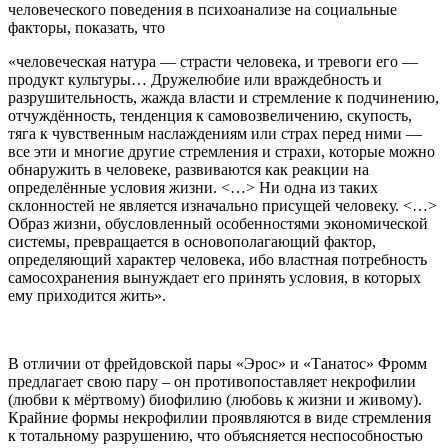
человеческого поведения в психоанализе на социальные
факторы, показать, что
«человеческая натура — страсти человека, и тревоги его —
продукт культуры… Дружелюбие или враждебность и
разрушительность, жажда власти и стремление к подчинению,
отчуждённость, тенденция к самовозвеличению, скупость,
тяга к чувственным наслаждениям или страх перед ними —
все эти и многие другие стремления и страхи, которые можно
обнаружить в человеке, развиваются как реакции на
определённые условия жизни. <…> Ни одна из таких
склонностей не является изначально присущей человеку. <…>
Образ жизни, обусловленный особенностями экономической
системы, превращается в основополагающий фактор,
определяющий характер человека, ибо властная потребность
самосохранения вынуждает его принять условия, в которых
ему приходится жить».
В отличии от фрейдовской пары «Эрос» и «Танатос» Фромм
предлагает свою пару – он противопоставляет некрофилии
(любви к мёртвому) биофилию (любовь к жизни и живому).
Крайние формы некрофилии проявляются в виде стремления
к тотальному разрушению, что объясняется неспособностью