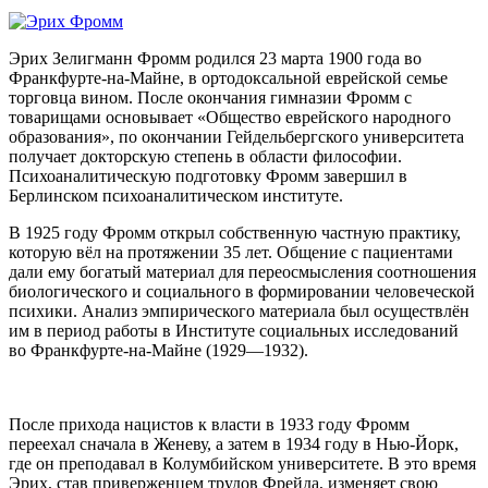
Эрих Зелигманн Фромм родился 23 марта 1900 года во
Франкфурте-на-Майне, в ортодоксальной еврейской семье
торговца вином. После окончания гимназии Фромм с
товарищами основывает «Общество еврейского народного
образования», по окончании Гейдельбергского университета
получает докторскую степень в области философии.
Психоаналитическую подготовку Фромм завершил в
Берлинском психоаналитическом институте.
В 1925 году Фромм открыл собственную частную практику,
которую вёл на протяжении 35 лет. Общение с пациентами
дали ему богатый материал для переосмысления соотношения
биологического и социального в формировании человеческой
психики. Анализ эмпирического материала был осуществлён
им в период работы в Институте социальных исследований
во Франкфурте-на-Майне (1929—1932).
После прихода нацистов к власти в 1933 году Фромм
переехал сначала в Женеву, а затем в 1934 году в Нью-Йорк,
где он преподавал в Колумбийском университете. В это время
Эрих, став приверженцем трудов Фрейда, изменяет свою