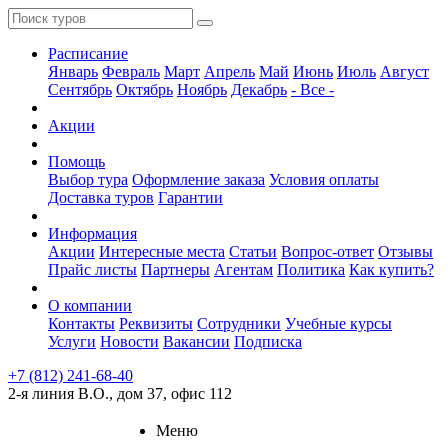
Расписание
Январь
Февраль
Март
Апрель
Май
Июнь
Июль
Август
Сентябрь
Октябрь
Ноябрь
Декабрь
- Все -
Акции
Помощь
Выбор тура
Оформление заказа
Условия оплаты
Доставка туров
Гарантии
Информация
Акции
Интересные места
Статьи
Вопрос-ответ
Отзывы
Прайс листы
Партнеры
Агентам
Политика
Как купить?
О компании
Контакты
Реквизиты
Сотрудники
Учебные курсы
Услуги
Новости
Вакансии
Подписка
+7 (812) 241-68-40
2-я линия В.О., дом 37, офис 112
Меню