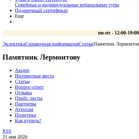
Семейные и индивидуальные небанальные туры
Подарочный сертификат
Еще
пн-пт - 12:00-19:0
Эклектика
Справочная информация
Статьи
Памятник Лермонто
Памятник Лермонтову
Акции
Интересные места
Статьи
Вопрос-ответ
Отзывы
Прайс листы
Партнеры
Агентам
Политика
Как купить?
RSS
21 мая 2026