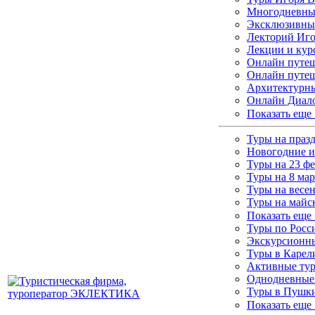
Многодневные
Эксклюзивны
Лекторий Иго
Лекции и кур
Онлайн путеш
Онлайн путеш
Архитектурны
Онлайн Диало
Показать еще
Туры на праз
Новогодние и
Туры на 23 ф
Туры на 8 мар
Туры на весе
Туры на майс
Показать еще
Туры по Росс
Экскурсионны
Туры в Каре
Активные ту
Однодневные
Туры в Пушки
Показать еще