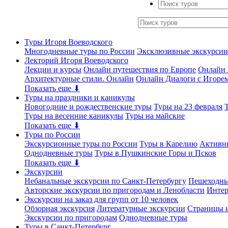
Туры Игоря Воеводского
Многодневные туры по России
Эксклюзивные экскурсии
Лекторий Игоря Воеводского
Лекции и курсы
Онлайн путешествия по Европе
Онлайн 
Архитектурные стили. Онлайн
Онлайн Диалоги с Игоре
Показать еще ⬇
Туры на праздники и каникулы
Новогодние и рождественские туры
Туры на 23 февраля
Туры на весенние каникулы
Туры на майские
Показать еще ⬇
Туры по России
Экскурсионные туры по России
Туры в Карелию
Активн
Однодневные туры
Туры в Пушкинские Горы и Псков
Показать еще ⬇
Экскурсии
Небанальные экскурсии по Санкт-Петербургу
Пешеходны
Авторские экскурсии по пригородам и Ленобласти
Интер
Экскурсии на заказ для групп от 10 человек
Обзорная экскурсия
Литературные экскурсии
Страницы и
Экскурсии по пригородам
Однодневные туры
Туры в Санкт-Петербург