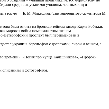
вой о создании у училища памятника М. Ю. Лермонтову по
обирали среди выпускников училища, частных лиц и
ова, вторую — Б. М. Микешина (сын знаменитого скульптора М.
нтова была отлита на бронзолитейном заводе Карла Робекки,
ервая мировая война помешала этим планам.
Ново-Петергофский проспект был переименован в
дестал украшен барельефом с доспехами, лирой и венком, а
го времени», «Песня про купца Калашникова», «Пророк»,
м описаниям и фотографиям.