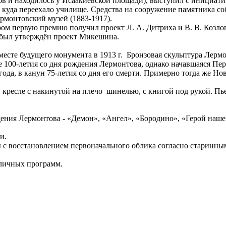
 и находилось у Исаакиевской площади), выступил с инициати
 куда переехало училище. Средства на сооружение памятника с
рмонтовский музей (1883-1917).
ором первую премию получил проект Л. А. Дитриха и В. В. Козл
 был утверждён проект Микешина.
есте будущего монумента в 1913 г. Бронзовая скульптура Лермо
не 100-летия со дня рождения Лермонтова, однако начавшаяся П
года, в канун 75-летия со дня его смерти. Примерно тогда же 
кресле с накинутой на плечо шинелью, с книгой под рукой. Пье
ения Лермонтова - «Демон», «Ангел», «Бородино», «Герой наше
и.
с восстановлением первоначального облика согласно старинны
зличных программ.