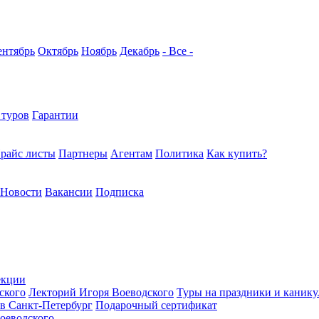
ентябрь
Октябрь
Ноябрь
Декабрь
- Все -
 туров
Гарантии
райс листы
Партнеры
Агентам
Политика
Как купить?
Новости
Вакансии
Подписка
екции
ского
Лекторий Игоря Воеводского
Туры на праздники и каник
в Санкт-Петербург
Подарочный сертификат
оеводского