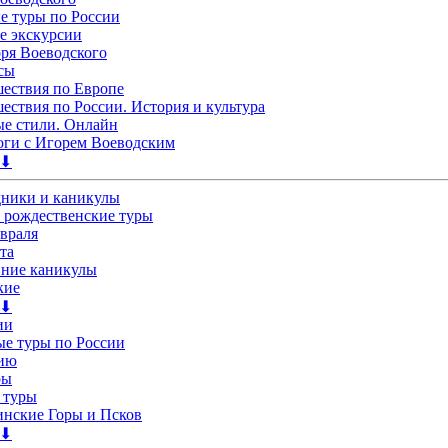
 туры по России
е экскурсии
ря Воеводского
сы
ествия по Европе
ествия по России. История и культура
е стили. Онлайн
ги с Игорем Воеводским
 ⬇
дники и каникулы
 рождественские туры
евраля
та
нние каникулы
кие
 ⬇
ии
е туры по России
лию
ры
 туры
нские Горы и Псков
 ⬇