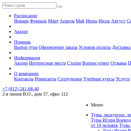
Расписание
Январь
Февраль
Март
Апрель
Май
Июнь
Июль
Август
С
Акции
Помощь
Выбор тура
Оформление заказа
Условия оплаты
Доставка
Информация
Акции
Интересные места
Статьи
Вопрос-ответ
Отзывы
П
О компании
Контакты
Реквизиты
Сотрудники
Учебные курсы
Услуги
+7 (812) 241-68-40
2-я линия В.О., дом 37, офис 112
Меню
Туры. экскурсии. л
Туры Игоря Воевод
от 10 человек
Туры 
Туры Игоря В