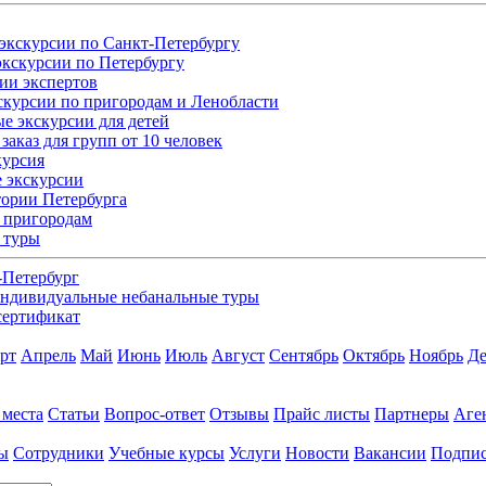
экскурсии по Санкт-Петербургу
кскурсии по Петербургу
ии экспертов
скурсии по пригородам и Ленобласти
е экскурсии для детей
заказ для групп от 10 человек
курсия
 экскурсии
ории Петербурга
 пригородам
 туры
-Петербург
ндивидуальные небанальные туры
сертификат
рт
Апрель
Май
Июнь
Июль
Август
Сентябрь
Октябрь
Ноябрь
Де
 места
Статьи
Вопрос-ответ
Отзывы
Прайс листы
Партнеры
Аге
ы
Сотрудники
Учебные курсы
Услуги
Новости
Вакансии
Подпис