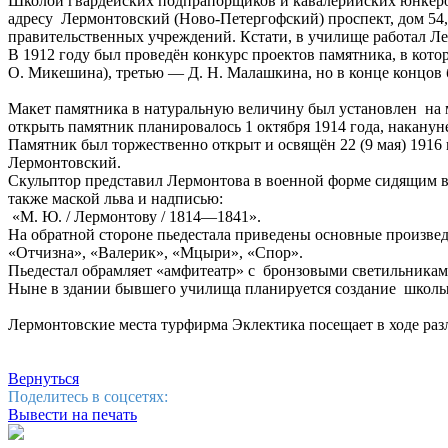
Школой гвардейских подпрапорщиков и кавалерийских юнкеров
адресу Лермонтовский (Ново-Петергофский) проспект, дом 54,
правительственных учреждений. Кстати, в училище работал Ле
В 1912 году был проведён конкурс проектов памятника, в кот
О. Микешина), третью — Д. Н. Малашкина, но в конце концов
Макет памятника в натуральную величину был установлен на м
открыть памятник планировалось 1 октября 1914 года, накану
Памятник был торжественно открыт и освящён 22 (9 мая) 1916 
Лермонтовский.
Скульптор представил Лермонтова в военной форме сидящим в 
также маской льва и надписью:
«М. Ю. / Лермонтову / 1814—1841».
На обратной стороне пьедестала приведены основные произвед
«Отчизна», «Валерик», «Мцыри», «Спор».
Пьедестал обрамляет «амфитеатр» с бронзовыми светильникам
Ныне в здании бывшего училища планируется создание школы 
Лермонтовские места турфирма Эклектика посещает в ходе ра
Вернуться
Поделитесь в соцсетях:
Вывести на печать