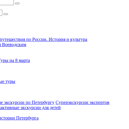
путешествия по России. История и культура
м Воеводским
Туры на 8 марта
ые туры
е экскурсии по Петербургу
Суперэкскурсии экспертов
активные экскурсии для детей
стории Петербурга