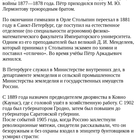
войны 1877—1878 года. Пётр приходился поэту М. Ю.
Лермонтову троюродным братом.
По окончании гимназии в Орле Столыпин переехал в 1881
году в Санкт-Петербург, где поступил на естественное
отделение (по специальности агрономия) физико-
математического факультета Императорского университета.
Одним из его преподавателей был великий Д. И. Менделеев,
который принимал у Столыпина экзамен по химии и
поставил «отлично». Во время учёбы Пётр Аркадьевич
женился.
В Петербурге служил в Министерстве внутренних дел, в
департаменте земледелия и сельской промышленности
Министерства земледелия и государственных имуществ
России.
С 1889 года назначен предводителем дворянства в Ковно
(Каунас), где с головой ушёл в хозяйственную работу. С 1902
года был губернатором Гродно, затем был повышен до
губернатора Саратовской губернии.
После событий 1905 года, когда Россию захлестнули
революционные мятежи, свидетели рассказывали, что он
безоружным и без охраны входил в эпицентр бунтовщиков и
усмирял страсти: