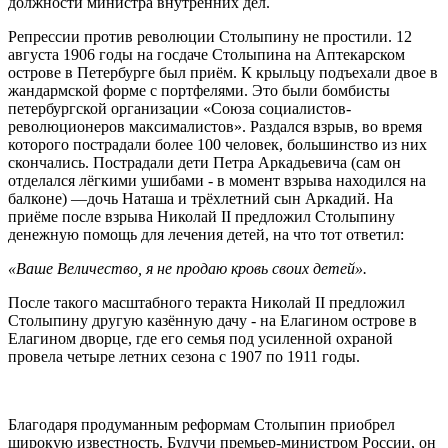
должности министра внутренних дел.
Репрессии против революции Столыпину не простили. 12
августа 1906 годы на госдаче Столыпина на Аптекарском
острове в Петербурге был приём. К крыльцу подъехали двое в
жандармской форме с портфелями. Это были бомбисты
петербургской организации «Союза социалистов-
революционеров максималистов». Раздался взрыв, во время
которого пострадали более 100 человек, большинство из них
скончались. Пострадали дети Петра Аркадьевича (сам он
отделался лёгкими ушибами - в момент взрыва находился на
балконе) —дочь Наташа и трёхлетний сын Аркадий. На
приёме после взрыва Николай II предложил Столыпину
денежную помощь для лечения детей, на что тот ответил:
«Ваше Величество, я не продаю кровь своих детей».
После такого масштабного теракта Николай II предложил
Столыпину другую казённую дачу - на Елагином острове в
Елагином дворце, где его семья под усиленной охраной
провела четыре летних сезона с 1907 по 1911 годы.
Благодаря продуманным реформам Столыпин приобрел
широкую известность. Будучи премьер-министром России, он