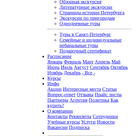
Обзорная экскурсия
Литературные экскурсии
Страницы истории Петербурга
Экскурсии по пригородам
Однодневные туры
Туры в Санкт-Петербург
Семейные и индивидуальные
небанальные туры
Подарочный сертификат
Расписание
Январь
Февраль
Март
Апрель
Май
Июнь
Июль
Август
Сентябрь
Октябрь
Ноябрь
Декабрь
- Все -
Курсы
Инфо
Акции
Интересные места
Статьи
Вопрос-ответ
Отзывы
Прайс листы
Партнеры
Агентам
Политика
Как
купить?
О компании
Контакты
Реквизиты
Сотрудники
Учебные курсы
Услуги
Новости
Вакансии
Подписка