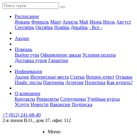
Расписание
Январь
Февраль
Март
Апрель
Май
Июнь
Июль
Август
Сентябрь
Октябрь
Ноябрь
Декабрь
- Все -
Акции
Помощь
Выбор тура
Оформление заказа
Условия оплаты
Доставка туров
Гарантии
Информация
Акции
Интересные места
Статьи
Вопрос-ответ
Отзывы
Прайс листы
Партнеры
Агентам
Политика
Как купить?
О компании
Контакты
Реквизиты
Сотрудники
Учебные курсы
Услуги
Новости
Вакансии
Подписка
+7 (812) 241-68-40
2-я линия В.О., дом 37, офис 112
Меню