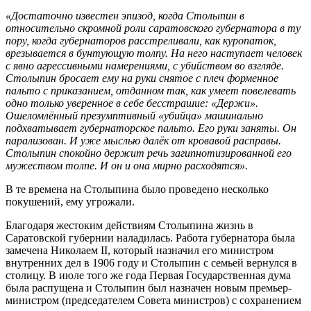
«Достаточно известен эпизод, когда Столыпин в
относительно скромной роли саратовского губернатора в ту
пору, когда губернаторов расстреливали, как куропаток,
врезывается в бунтующую толпу. На него наступает человек
с явно агрессивными намерениями, с убийством во взгляде.
Столыпин бросает ему на руки снятое с плеч форменное
пальто с приказанием, отданном так, как умеет повелевать
одно только уверенное в себе бесстрашие: «Держи».
Ошеломлённый презумптивный «убийца» машинально
подхватывает губернаторское пальто. Его руки заняты. Он
парализован. И уже мыслью далёк от кровавой расправы.
Столыпин спокойно держит речь загипнотизированной его
мужеством толпе. И он и она мирно расходятся».
В те времена на Столыпина было проведено несколько
покушений, ему угрожали.
Благодаря жестоким действиям Столыпина жизнь в
Саратовской губернии наладилась. Работа губернатора была
замечена Николаем II, который назначил его министром
внутренних дел в 1906 году и Столыпин с семьей вернулся в
столицу. В июле того же года Первая Государственная дума
была распущена и Столыпин был назначен новым премьер-
министром (председателем Совета министров) с сохранением