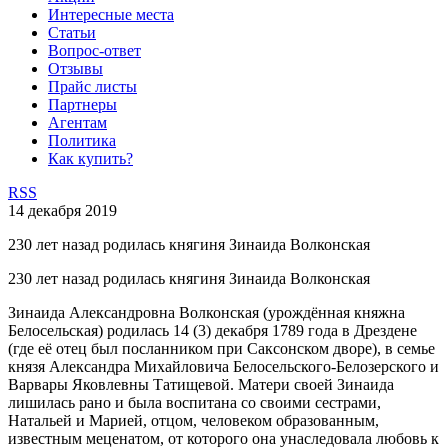
Интересные места
Статьи
Вопрос-ответ
Отзывы
Прайс листы
Партнеры
Агентам
Политика
Как купить?
RSS
14 декабря 2019
230 лет назад родилась княгиня Зинаида Волконская
230 лет назад родилась княгиня Зинаида Волконская
Зинаида Александровна Волконская (урождённая княжна
Белосельская) родилась 14 (3) декабря 1789 года в Дрездене
(где её отец был посланником при Саксонском дворе), в семье
князя Александра Михайловича Белосельского-Белозерского и
Варвары Яковлевны Татищевой. Матери своей Зинаида
лишилась рано и была воспитана со своими сестрами,
Натальей и Марией, отцом, человеком образованным,
известным меценатом, от которого она унаследовала любовь к