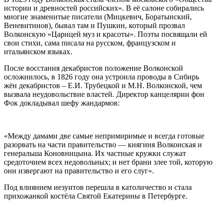
истории и древностей российских». В её салоне собирались
многие знаменитые писатели (Мицкевич, Боратынский,
Веневитинов), бывал там и Пушкин, который прозвал
Волконскую «Царицей муз и красоты». Поэты посвящали ей
свои стихи, сама писала на русском, французском и
итальянском языках.
После восстания декабристов положение Волконской
осложнилось, в 1826 году она устроила проводы в Сибирь
жён декабристов – Е.И. Трубецкой и М.Н. Волконской, чем
вызвала неудовольствие властей. Директор канцелярии фон
Фок докладывал шефу жандармов:
«Между дамами две самые непримиримые и всегда готовые
разорвать на части правительство — княгиня Волконская и
генеральша Коновницына. Их частные кружки служат
средоточием всех недовольных; и нет брани злее той, которую
они извергают на правительство и его слуг».
Под влиянием иезуитов перешла в католичество и стала
прихожанкой костёла Святой Екатерины в Петербурге.