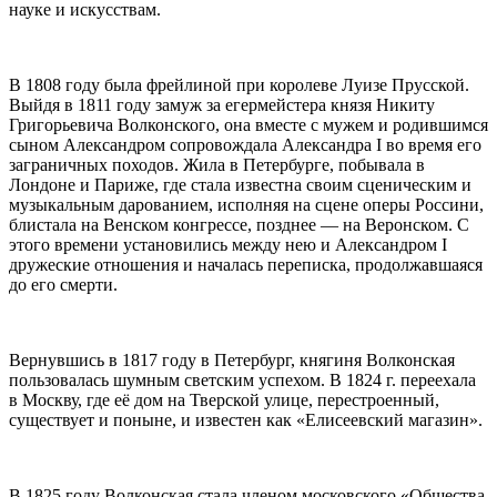
науке и искусствам.
В 1808 году была фрейлиной при королеве Луизе Прусской.
Выйдя в 1811 году замуж за егермейстера князя Никиту
Григорьевича Волконского, она вместе с мужем и родившимся
сыном Александром сопровождала Александра I во время его
заграничных походов. Жила в Петербурге, побывала в
Лондоне и Париже, где стала известна своим сценическим и
музыкальным дарованием, исполняя на сцене оперы Россини,
блистала на Венском конгрессе, позднее — на Веронском. С
этого времени установились между нею и Александром I
дружеские отношения и началась переписка, продолжавшаяся
до его смерти.
Вернувшись в 1817 году в Петербург, княгиня Волконская
пользовалась шумным светским успехом. В 1824 г. переехала
в Москву, где её дом на Тверской улице, перестроенный,
существует и поныне, и известен как «Елисеевский магазин».
В 1825 году Волконская стала членом московского «Общества