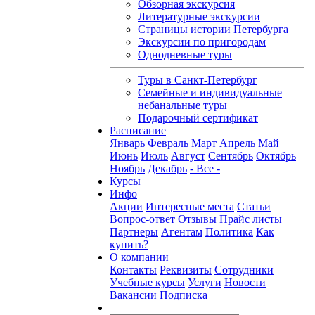
Обзорная экскурсия
Литературные экскурсии
Страницы истории Петербурга
Экскурсии по пригородам
Однодневные туры
Туры в Санкт-Петербург
Семейные и индивидуальные
небанальные туры
Подарочный сертификат
Расписание
Январь
Февраль
Март
Апрель
Май
Июнь
Июль
Август
Сентябрь
Октябрь
Ноябрь
Декабрь
- Все -
Курсы
Инфо
Акции
Интересные места
Статьи
Вопрос-ответ
Отзывы
Прайс листы
Партнеры
Агентам
Политика
Как
купить?
О компании
Контакты
Реквизиты
Сотрудники
Учебные курсы
Услуги
Новости
Вакансии
Подписка