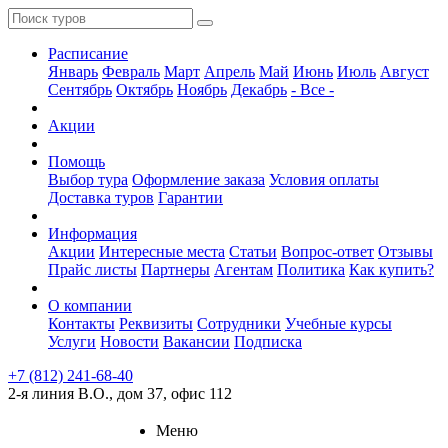
Расписание
Январь
Февраль
Март
Апрель
Май
Июнь
Июль
Август
Сентябрь
Октябрь
Ноябрь
Декабрь
- Все -
Акции
Помощь
Выбор тура
Оформление заказа
Условия оплаты
Доставка туров
Гарантии
Информация
Акции
Интересные места
Статьи
Вопрос-ответ
Отзывы
Прайс листы
Партнеры
Агентам
Политика
Как купить?
О компании
Контакты
Реквизиты
Сотрудники
Учебные курсы
Услуги
Новости
Вакансии
Подписка
+7 (812) 241-68-40
2-я линия В.О., дом 37, офис 112
Меню