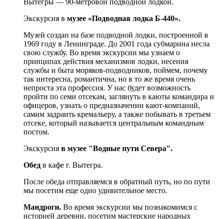
Вытегры — 90-метровой подводной лодкой.
Экскурсия в
музее «Подводная лодка Б-440».
Музей создан на базе подводной лодки, построенной в
1969 году в Ленинграде. До 2001 года субмарина несла
свою службу. Во время экскурсии мы узнаем о
принципах действия механизмов лодки, несения
службы и быта моряков-подводников, поймем, почему
так интересна, романтична, но в то же время очень
непроста эта профессия. У нас будет возможность
пройти по семи отсекам, заглянуть в каюты командира и
офицеров, узнать о предназначении кают-компаний,
самим задраить кремальеру, а также побывать в третьем
отсеке, который называется центральным командным
постом.
Экскурсия
в музее "Водные пути Севера".
Обед
в кафе г. Вытегра.
После обеда отправляемся в обратный путь, но по пути
мы посетим еще одно удивительное место.
Мандроги.
Во время экскурсии мы познакомимся с
историей деревни, посетим мастерские народных