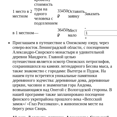
стоимость
тура на
33450
1 место в 2
Оставить
одного
Заказать
местном
заявку
₽
человека с
подселением
-
36450
Мест
в 1 местном
—
мало
₽
+
Приглашаем в путешествие к Онежскому озеру, через
северо-восток Ленинградской области, с посещением
Александро-Свирского монастыря и удивительной
деревни Мандроги. Главной целью
путешествия является осмотр Онежских петроглифов,
сохранившихся на камнях легендарного Бесова мыса, а
также знакомство с городами: Вытегра и Пудож. На
нашем пути встретятся уникальные памятники
деревянного зодчества: деревянные дома, деревянные
церкви, часовни и знаменитая гора Андома,
возвышающаяся над Онегой с Вологодской стороны. В
нашей программе также запланировано посещение
финского укрепрайона прошлого века «Вепсский
замок»/ «Глаз Россомахи», в живописном месте на
берегу реки Свирь.