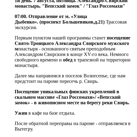
1й день. 7 августа, пятница. Александро-Свирский
монастырь. "Вепсский замок" / "Глаз Россомахи"
07:00. Отправление от м. «Улица
Дыбенко». (проспект Большевиков,д.21)
Трассовая
экскурсия.
Первым пунктом нашей программы станет
посещение
Свято-Троицкого Александра Свирского мужского
м
онастыря - основанного святым преподобным
Александром Свирским в конце ХV-го века. Немного
свободного времени и
обед
в трапезной на территории
монастыря.
Далее мы направимся в поселок Вознесенье, где нам
предстоит на пароме пересечь р. Свирь.
Посещение уникальных финских укреплений в
скальном массиве «Глаз Россомахи»/ «Вепсский
замок» - в живописном месте на берегу реки Свирь.
Ужин
в кафе на базе отдыха.
После обратной переправы на пароме - отправляемся в
Вытегру.