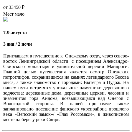
от 33450 ₽
Мест мало
7-9 августа
3 дня / 2 ночи
Приглашаем в путешествие к Онежскому озеру, через северо-
восток Ленинградской области, с посещением Александро-
Свирского монастыря и удивительной деревни Мандроги.
Главной целью путешествия является осмотр Онежских
петроглифов, сохранившихся на камнях легендарного Бесова
мыса, а также знакомство с городами: Вытегра и Пудож. На
нашем пути встретятся уникальные памятники деревянного
зодчества: деревянные дома, деревянные церкви, часовни и
знаменитая гора Андома, возвышающаяся над Онегой с
Вологодской стороны. В нашей программе также
запланировано посещение финского укрепрайона прошлого
века «Вепсский замок»/ «Глаз Россомахи», в живописном
месте на берегу реки Свирь.