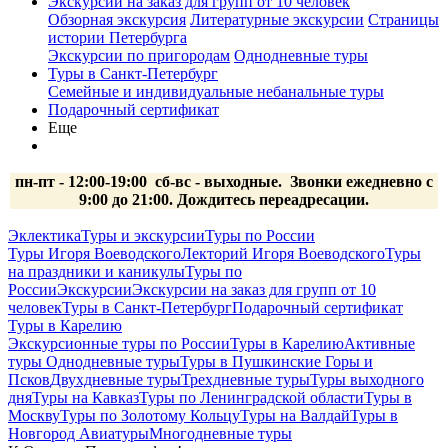
Экскурсии на заказ для групп от 10 человек
Обзорная экскурсия
Литературные экскурсии
Страницы
истории Петербурга
Экскурсии по пригородам
Однодневные туры
Туры в Санкт-Петербург
Семейные и индивидуальные небанальные туры
Подарочный сертификат
Еще
пн-пт - 12:00-19:00 сб-вс
- выходные.
Звонки ежедневно с
9:00 до 21:00. Дождитесь переадресации.
Эклектика
Туры и экскурсии
Туры по России
Туры Игоря Воеводского
Лекторий Игоря Воеводского
Туры
на праздники и каникулы
Туры по
России
Экскурсии
Экскурсии на заказ для групп от 10
человек
Туры в Санкт-Петербург
Подарочный сертификат
Туры в Карелию
Экскурсионные туры по России
Туры в Карелию
Активные
туры
Однодневные туры
Туры в Пушкинские Горы и
Псков
Двухдневные туры
Трехдневные туры
Туры выходного
дня
Туры на Кавказ
Туры по Ленинградской области
Туры в
Москву
Туры по Золотому Кольцу
Туры на Валдай
Туры в
Новгород
Авиатуры
Многодневные туры