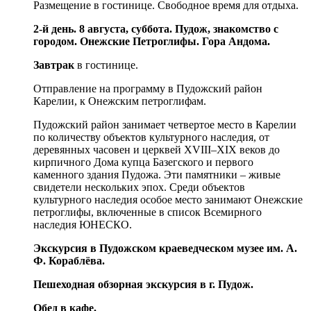
Размещение в гостинице. Свободное время для отдыха.
2-й день. 8 августа, суббота. Пудож, знакомство с
городом. Онежские Петроглифы. Гора Андома.
Завтрак
в гостинице.
Отправление на программу в Пудожский район
Карелии, к Онежским петроглифам.
Пудожский район занимает четвертое место в Карелии
по количеству объектов культурного наследия, от
деревянных часовен и церквей XVIII–XIX веков до
кирпичного Дома купца Базегского и первого
каменного здания Пудожа. Эти памятники – живые
свидетели нескольких эпох. Среди объектов
культурного наследия особое место занимают Онежские
петроглифы, включенные в список Всемирного
наследия ЮНЕСКО.
Экскурсия в Пудожском краеведческом музее им. А.
Ф. Кораблёва.
Пешеходная обзорная экскурсия в г. Пудож.
Обед в кафе.