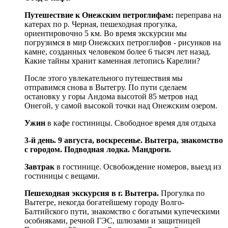
Путешествие к Онежским петроглифам:
переправа на
катерах по р. Черная, пешеходная прогулка,
ориентировочно 5 км. Во время экскурсии мы
погрузимся в мир Онежских петроглифов - рисунков на
камне, созданных человеком более 6 тысяч лет назад.
Какие тайны хранит каменная летопись Карелии?
После этого увлекательного путешествия мы
отправимся снова в Вытегру. По пути сделаем
остановку у горы Андома высотой 85 метров над
Онегой, у самой высокой точки над Онежским озером.
Ужин
в кафе гостиницы. Свободное время для отдыха
3-й день. 9 августа, воскресенье. Вытегра, знакомство
с городом. Подводная лодка. Мандроги.
Завтрак
в гостинице. Освобождение номеров, выезд из
гостиницы с вещами.
Пешеходная экскурсия в г. Вытегра.
Прогулка по
Вытегре, некогда богатейшему городу Волго-
Балтийского пути, знакомство с богатыми купеческими
особняками, речной ГЭС, шлюзами и защитницей