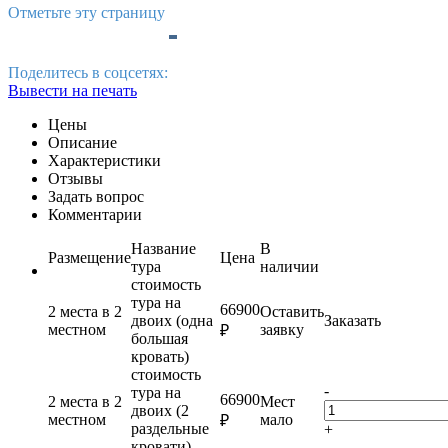
Отметьте эту страницу
Поделитесь в соцсетях:
Вывести на печать
Цены
Описание
Характеристики
Отзывы
Задать вопрос
Комментарии
Название
В
Размещение
Цена
тура
наличии
стоимость
тура на
66900
2 места в 2
Оставить
двоих (одна
Заказать
местном
заявку
₽
большая
кровать)
стоимость
-
тура на
66900
2 места в 2
Мест
двоих (2
местном
мало
₽
раздельные
+
кровати)