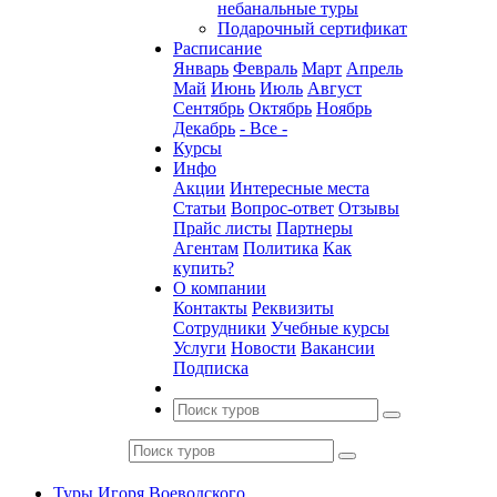
небанальные туры
Подарочный сертификат
Расписание
Январь
Февраль
Март
Апрель
Май
Июнь
Июль
Август
Сентябрь
Октябрь
Ноябрь
Декабрь
- Все -
Курсы
Инфо
Акции
Интересные места
Статьи
Вопрос-ответ
Отзывы
Прайс листы
Партнеры
Агентам
Политика
Как
купить?
О компании
Контакты
Реквизиты
Сотрудники
Учебные курсы
Услуги
Новости
Вакансии
Подписка
Туры Игоря Воеводского