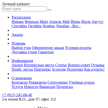
Личный кабинет
Расписание
Январь
Февраль
Март
Апрель
Май
Июнь
Июль
Август
Сентябрь
Октябрь
Ноябрь
Декабрь
- Все -
Акции
Помощь
Выбор тура
Оформление заказа
Условия оплаты
Доставка туров
Гарантии
Информация
Акции
Интересные места
Статьи
Вопрос-ответ
Отзывы
Прайс листы
Партнеры
Агентам
Политика
Как купить?
О компании
Контакты
Реквизиты
Сотрудники
Учебные курсы
Услуги
Новости
Вакансии
Подписка
+7 (812) 241-68-40
2-я линия В.О., дом 37, офис 112