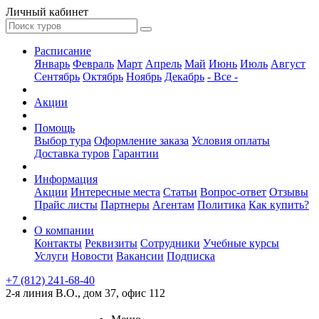
Личный кабинет
Расписание
Январь
Февраль
Март
Апрель
Май
Июнь
Июль
Август
Сентябрь
Октябрь
Ноябрь
Декабрь
- Все -
Акции
Помощь
Выбор тура
Оформление заказа
Условия оплаты
Доставка туров
Гарантии
Информация
Акции
Интересные места
Статьи
Вопрос-ответ
Отзывы
Прайс листы
Партнеры
Агентам
Политика
Как купить?
О компании
Контакты
Реквизиты
Сотрудники
Учебные курсы
Услуги
Новости
Вакансии
Подписка
+7 (812) 241-68-40
2-я линия В.О., дом 37, офис 112