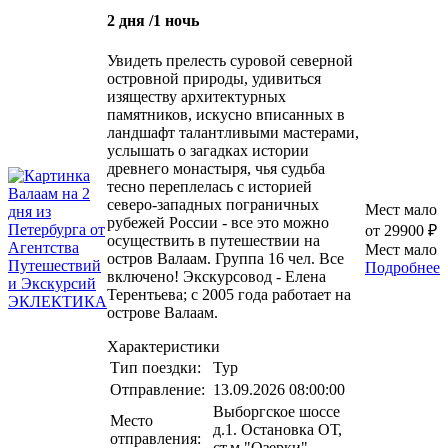
2 дня /1 ночь
Увидеть прелесть суровой северной
островной природы, удивиться
изяществу архитектурных
памятников, искусно вписанных в
ландшафт талантливыми мастерами,
услышать о загадках истории
древнего монастыря, чья судьба
тесно переплелась с историей
северо-западных пограничных
Мест мало
рубежей России - все это можно
от 29900 ₽
осуществить в путешествии на
Мест мало
остров Валаам. Группа 16 чел. Все
Подробнее
включено! Экскурсовод - Елена
Терентьева; с 2005 года работает на
острове Валаам.
Характеристики
Тип поездки:
Тур
Отправление:
13.09.2026 08:00:00
Выборгское шоссе
Место
д.1. Остановка ОТ,
отправления:
ст.м."Озерки"