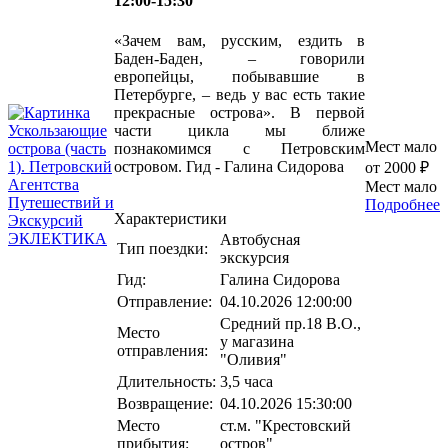
12:00-15:30
«Зачем вам, русским, ездить в
Баден-Баден, – говорили
европейцы, побывавшие в
Петербурге, – ведь у вас есть такие
прекрасные острова». В первой
части цикла мы ближе
Мест мало
познакомимся с Петровским
островом. Гид - Галина Сидорова
от 2000 ₽
Мест мало
Подробнее
Характеристики
Автобусная
Тип поездки:
экскурсия
Гид:
Галина Сидорова
Отправление:
04.10.2026 12:00:00
Средний пр.18 В.О.,
Место
у магазина
отправления:
"Оливия"
Длительность:
3,5 часа
Возвращение:
04.10.2026 15:30:00
Место
ст.м. "Крестовский
прибытия:
остров"