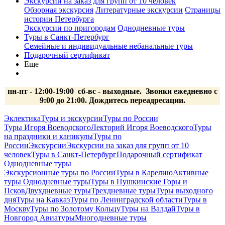
Экскурсии на заказ для групп от 10 человек
Обзорная экскурсия
Литературные экскурсии
Страницы
истории Петербурга
Экскурсии по пригородам
Однодневные туры
Туры в Санкт-Петербург
Семейные и индивидуальные небанальные туры
Подарочный сертификат
Еще
пн-пт - 12:00-19:00 сб-вс
- выходные.
Звонки ежедневно с
9:00 до 21:00. Дождитесь переадресации.
Эклектика
Туры и экскурсии
Туры по России
Туры Игоря Воеводского
Лекторий Игоря Воеводского
Туры
на праздники и каникулы
Туры по
России
Экскурсии
Экскурсии на заказ для групп от 10
человек
Туры в Санкт-Петербург
Подарочный сертификат
Однодневные туры
Экскурсионные туры по России
Туры в Карелию
Активные
туры
Однодневные туры
Туры в Пушкинские Горы и
Псков
Двухдневные туры
Трехдневные туры
Туры выходного
дня
Туры на Кавказ
Туры по Ленинградской области
Туры в
Москву
Туры по Золотому Кольцу
Туры на Валдай
Туры в
Новгород
Авиатуры
Многодневные туры