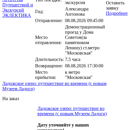
экскурсия
Оставить
заявку
Александра
Гид:
Подробнее
Антонова
Отправление:
08.08.2026 09:45:00
Демонстрационный
проезд у Дома
Место
Советов(за
отправления:
памятником
Ленину) ст.метро
"Московская"
Длительность:
7,5 часа
Возвращение:
08.08.2026 17:30:00
Место
к метро
прибытия:
"Московская"
Ладожское озеро: путешествие во времени (с новым
Музеем Ладоги)
На заказ
Ладожское озеро: путешествие во
времени (с новым Музеем Ладоги)
Дату уточняйте у наших