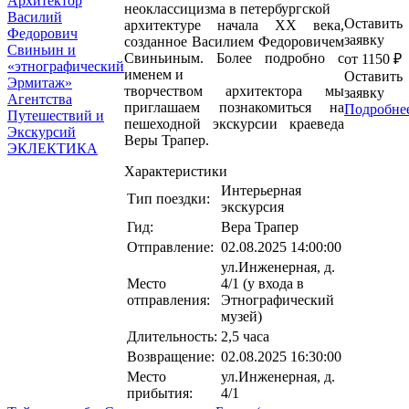
неоклассицизма в петербургской
Оставить
архитектуре начала XX века,
заявку
созданное Василием Федоровичем
Свиньиным. Более подробно с
от 1150 ₽
именем и
Оставить
творчеством архитектора мы
заявку
приглашаем познакомиться на
Подробне
пешеходной экскурсии краеведа
Веры Трапер.
Характеристики
Интерьерная
Тип поездки:
экскурсия
Гид:
Вера Трапер
Отправление:
02.08.2025 14:00:00
ул.Инженерная, д.
Место
4/1 (у входа в
отправления:
Этнографический
музей)
Длительность:
2,5 часа
Возвращение:
02.08.2025 16:30:00
Место
ул.Инженерная, д.
прибытия:
4/1