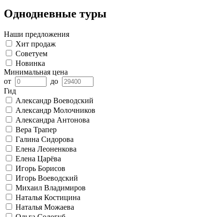
Однодневные туры
Наши предложения
Хит продаж
Советуем
Новинка
Минимальная цена
от
до
Гид
Александр Воеводский
Александр Молочников
Александра Антонова
Вера Трапер
Галина Сидорова
Елена Леоненкова
Елена Царёва
Игорь Борисов
Игорь Воеводский
Михаил Владимиров
Наталья Костицина
Наталья Можаева
Ольга Сологуб