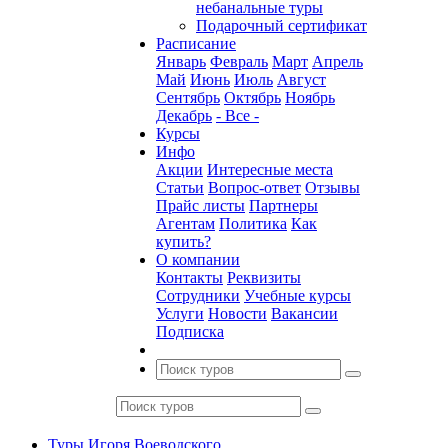
небанальные туры
Подарочный сертификат
Расписание
Январь
Февраль
Март
Апрель
Май
Июнь
Июль
Август
Сентябрь
Октябрь
Ноябрь
Декабрь
- Все -
Курсы
Инфо
Акции
Интересные места
Статьи
Вопрос-ответ
Отзывы
Прайс листы
Партнеры
Агентам
Политика
Как
купить?
О компании
Контакты
Реквизиты
Сотрудники
Учебные курсы
Услуги
Новости
Вакансии
Подписка
Туры Игоря Воеводского