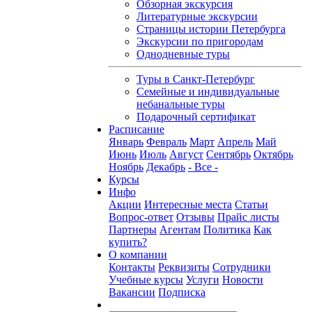
Обзорная экскурсия
Литературные экскурсии
Страницы истории Петербурга
Экскурсии по пригородам
Однодневные туры
Туры в Санкт-Петербург
Семейные и индивидуальные
небанальные туры
Подарочный сертификат
Расписание
Январь
Февраль
Март
Апрель
Май
Июнь
Июль
Август
Сентябрь
Октябрь
Ноябрь
Декабрь
- Все -
Курсы
Инфо
Акции
Интересные места
Статьи
Вопрос-ответ
Отзывы
Прайс листы
Партнеры
Агентам
Политика
Как
купить?
О компании
Контакты
Реквизиты
Сотрудники
Учебные курсы
Услуги
Новости
Вакансии
Подписка