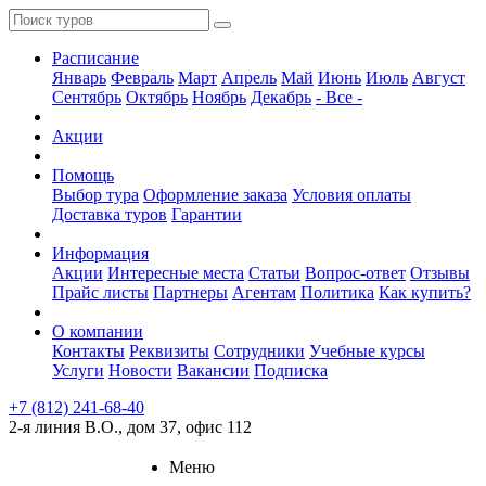
Расписание
Январь
Февраль
Март
Апрель
Май
Июнь
Июль
Август
Сентябрь
Октябрь
Ноябрь
Декабрь
- Все -
Акции
Помощь
Выбор тура
Оформление заказа
Условия оплаты
Доставка туров
Гарантии
Информация
Акции
Интересные места
Статьи
Вопрос-ответ
Отзывы
Прайс листы
Партнеры
Агентам
Политика
Как купить?
О компании
Контакты
Реквизиты
Сотрудники
Учебные курсы
Услуги
Новости
Вакансии
Подписка
+7 (812) 241-68-40
2-я линия В.О., дом 37, офис 112
Меню