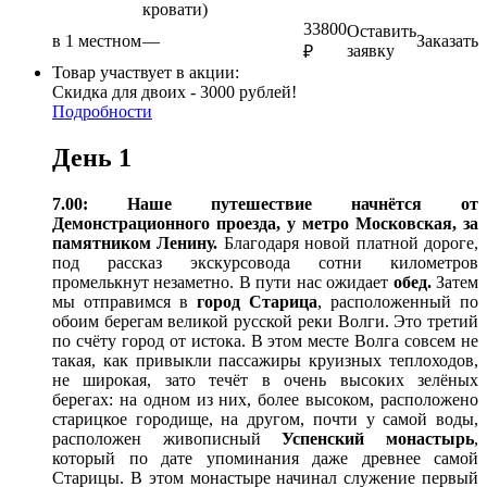
кровати)
33800
Оставить
в 1 местном
—
Заказать
заявку
₽
Товар участвует в акции:
Скидка для двоих - 3000 рублей!
Подробности
День 1
7.00: Наше путешествие начнётся от
Демонстрационного проезда, у метро Московская, за
памятником Ленину.
Благодаря новой платной дороге,
под рассказ экскурсовода сотни километров
промелькнут незаметно. В пути нас ожидает
обед.
Затем
мы отправимся в
город Старица
, расположенный по
обоим берегам великой русской реки Волги. Это третий
по счёту город от истока. В этом месте Волга совсем не
такая, как привыкли пассажиры круизных теплоходов,
не широкая, зато течёт в очень высоких зелёных
берегах: на одном из них, более высоком, расположено
старицкое городище, на другом, почти у самой воды,
расположен живописный
Успенский монастырь
,
который по дате упоминания даже древнее самой
Старицы. В этом монастыре начинал служение первый