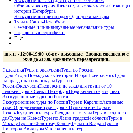
Экскурсии на заказ для групп от 10 человек
Обзорная экскурсия
Литературные экскурсии
Страницы
истории Петербурга
Экскурсии по пригородам
Однодневные туры
Туры в Санкт-Петербург
Семейные и индивидуальные небанальные туры
Подарочный сертификат
Еще
пн-пт - 12:00-19:00 сб-вс
- выходные.
Звонки ежедневно с
9:00 до 21:00. Дождитесь переадресации.
Эклектика
Туры и экскурсии
Туры по России
Туры Игоря Воеводского
Лекторий Игоря Воеводского
Туры
на праздники и каникулы
Туры по
России
Экскурсии
Экскурсии на заказ для групп от 10
человек
Туры в Санкт-Петербург
Подарочный сертификат
Экскурсионные туры по России
Экскурсионные туры по России
Туры в Карелию
Активные
туры
Однодневные туры
Туры в Пушкинские Горы и
Псков
Двухдневные туры
Трехдневные туры
Туры выходного
дня
Туры на Кавказ
Туры по Ленинградской области
Туры в
Москву
Туры по Золотому Кольцу
Туры на Валдай
Туры в
Новгород
Авиатуры
Многодневные туры