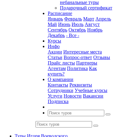
небанальные туры
Подарочный сертификат
Расписание
Январь
Февраль
Март
Апрель
Май
Июнь
Июль
Август
Сентябрь
Октябрь
Ноябрь
Декабрь
- Все -
Курсы
Инфо
Акции
Интересные места
Статьи
Вопрос-ответ
Отзывы
Прайс листы
Партнеры
Агентам
Политика
Как
купить?
О компании
Контакты
Реквизиты
Сотрудники
Учебные курсы
Услуги
Новости
Вакансии
Подписка
Туры Игоря Воеводского