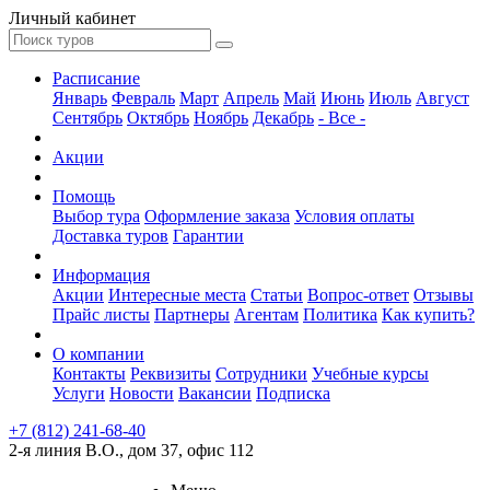
Личный кабинет
Расписание
Январь
Февраль
Март
Апрель
Май
Июнь
Июль
Август
Сентябрь
Октябрь
Ноябрь
Декабрь
- Все -
Акции
Помощь
Выбор тура
Оформление заказа
Условия оплаты
Доставка туров
Гарантии
Информация
Акции
Интересные места
Статьи
Вопрос-ответ
Отзывы
Прайс листы
Партнеры
Агентам
Политика
Как купить?
О компании
Контакты
Реквизиты
Сотрудники
Учебные курсы
Услуги
Новости
Вакансии
Подписка
+7 (812) 241-68-40
2-я линия В.О., дом 37, офис 112