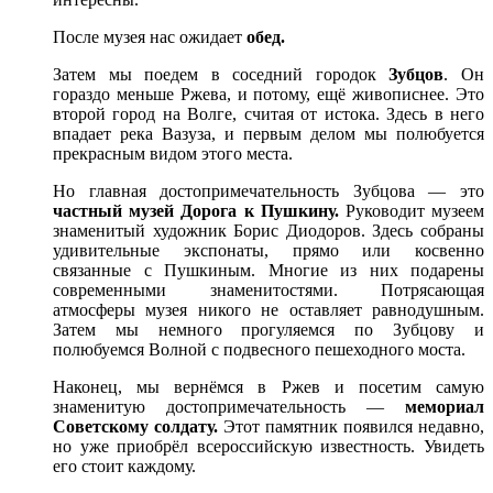
После музея нас ожидает
обед.
Затем мы поедем в соседний городок
Зубцов
. Он
гораздо меньше Ржева, и потому, ещё живописнее. Это
второй город на Волге, считая от истока. Здесь в него
впадает река Вазуза, и первым делом мы полюбуется
прекрасным видом этого места.
Но главная достопримечательность Зубцова — это
частный музей Дорога к Пушкину.
Руководит музеем
знаменитый художник Борис Диодоров. Здесь собраны
удивительные экспонаты, прямо или косвенно
связанные с Пушкиным. Многие из них подарены
современными знаменитостями. Потрясающая
атмосферы музея никого не оставляет равнодушным.
Затем мы немного прогуляемся по Зубцову и
полюбуемся Волной с подвесного пешеходного моста.
Наконец, мы вернёмся в Ржев и посетим самую
знаменитую достопримечательность —
мемориал
Советскому солдату.
Этот памятник появился недавно,
но уже приобрёл всероссийскую известность. Увидеть
его стоит каждому.