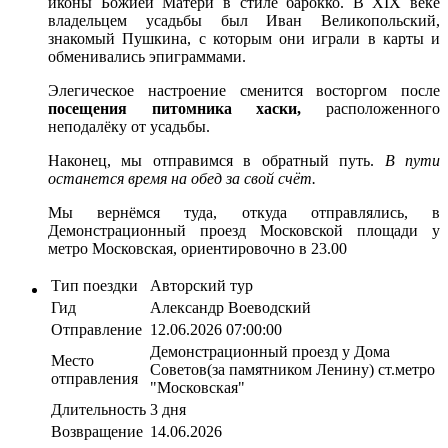
иконы Божией Матери в стиле барокко. В XIX веке
владельцем усадьбы был Иван Великопольский,
знакомый Пушкина, с которым они играли в карты и
обменивались эпиграммами.
Элегическое настроение сменится восторгом после
посещения питомника хаски,
расположенного
неподалёку от усадьбы.
Наконец, мы отправимся в обратный путь.
В пути
останется время на обед за свой счёт.
Мы вернёмся туда, откуда отправлялись, в
Демонстрационный проезд Московской площади у
метро Московская, ориентировочно в 23.00
Тип поездки
Авторский тур
Гид
Александр Воеводский
Отправление
12.06.2026 07:00:00
Демонстрационный проезд у Дома
Место
Советов(за памятником Ленину) ст.метро
отправления
"Московская"
Длительность
3 дня
Возвращение
14.06.2026