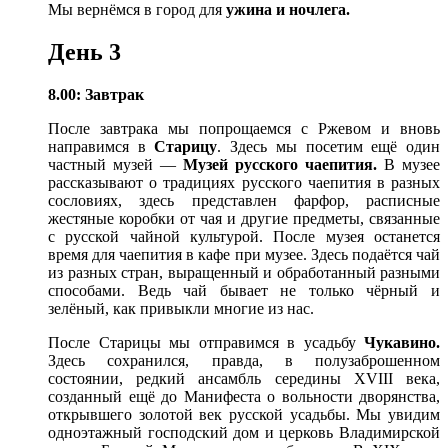
Мы вернёмся в город для
ужина и ночлега.
День 3
8.00: Завтрак
После завтрака мы попрощаемся с Ржевом и вновь
направимся в
Старицу
. Здесь мы посетим ещё один
частный музей —
Музей русского чаепития.
В музее
рассказывают о традициях русского чаепития в разных
сословиях, здесь представлен фарфор, расписные
жестяные коробки от чая и другие предметы, связанные
с русской чайной культурой. После музея останется
время для чаепития в кафе при музее. Здесь подаётся чай
из разных стран, выращенный и обработанный разными
способами. Ведь чай бывает не только чёрный и
зелёный, как привыкли многие из нас.
После Старицы мы отправимся в усадьбу
Чукавино.
Здесь сохранился, правда, в полузаброшенном
состоянии, редкий ансамбль середины XVIII века,
созданный ещё до Манифеста о вольности дворянства,
открывшего золотой век русской усадьбы. Мы увидим
одноэтажный господский дом и церковь Владимирской