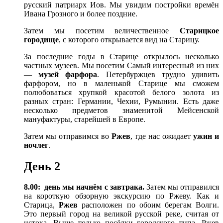
русский патриарх Иов. Мы увидим постройки времён
Ивана Грозного и более поздние.
Затем мы посетим величественное
Старицкое
городище
, с которого открывается вид на Старицу.
За последние годы в Старице открылось несколько
частных музеев. Мы посетим Самый интересный из них
—
музей фарфора
. Петербуржцев трудно удивить
фарфором, но в маленькой Старице мы сможем
полюбоваться хрупкой красотой белого золота из
разных стран: Германии, Чехии, Румынии. Есть даже
несколько предметов знаменитой Мейсенской
мануфактуры, старейшей в Европе.
Затем мы отправимся во
Ржев
, где нас ожидает
ужин и
ночлег
.
День 2
8.00: день мы начнём с завтрака.
Затем мы отправился
на короткую обзорную экскурсию по Ржеву. Как и
Старица,
Ржев
расположен по обоим берегам Волги.
Это первый город на великой русской реке, считая от
истока. Выше только посёлки городского типа. Ржев