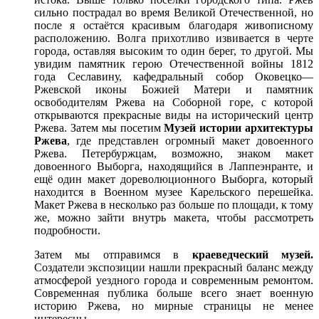
сильно пострадал во время Великой Отечественной, но
после я остаётся красивым благодаря живописному
расположению. Волга прихотливо извивается в черте
города, оставляя высоким то один берег, то другой. Мы
увидим памятник герою Отечественной войны 1812
года Сеславину, кафедральный собор Оковецко—
Ржевской иконы Божией Матери и памятник
освободителям Ржева на Соборной горе, с которой
открываются прекрасные виды на исторический центр
Ржева. Затем мы посетим
Музей истории архитектуры
Ржева
, где представлен огромный макет довоенного
Ржева. Петербуржцам, возможно, знаком макет
довоенного Выборга, находящийся в Лаппеэнранте, и
ещё один макет дореволюционного Выборга, который
находится в Военном музее Карельского перешейка.
Макет Ржева в несколько раз больше по площади, к тому
же, можно зайти внутрь макета, чтобы рассмотреть
подробности.
Затем мы отправимся в
краеведческий музей.
Создатели экспозиции нашли прекрасный баланс между
атмосферой уездного города и современным ремонтом.
Современная публика больше всего знает военную
историю Ржева, но мирные страницы не менее
интересны.