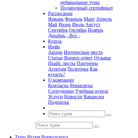
небанальные туры
Подарочный сертификат
Расписание
Январь
Февраль
Март
Апрель
Май
Июнь
Июль
Август
Сентябрь
Октябрь
Ноябрь
Декабрь
- Все -
Курсы
Инфо
Акции
Интересные места
Статьи
Вопрос-ответ
Отзывы
Прайс листы
Партнеры
Агентам
Политика
Как
купить?
О компании
Контакты
Реквизиты
Сотрудники
Учебные курсы
Услуги
Новости
Вакансии
Подписка
Туры Игоря Воеводского