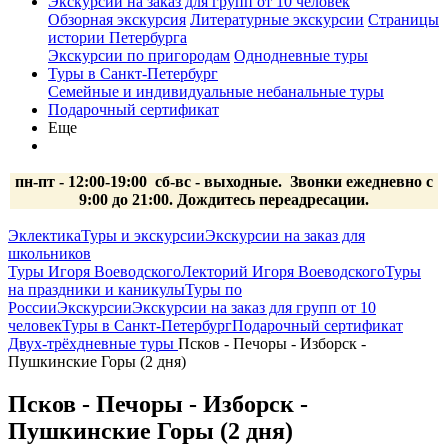
Экскурсии на заказ для групп от 10 человек
Обзорная экскурсия
Литературные экскурсии
Страницы
истории Петербурга
Экскурсии по пригородам
Однодневные туры
Туры в Санкт-Петербург
Семейные и индивидуальные небанальные туры
Подарочный сертификат
Еще
пн-пт - 12:00-19:00 сб-вс
- выходные.
Звонки ежедневно с
9:00 до 21:00. Дождитесь переадресации.
Эклектика
Туры и экскурсии
Экскурсии на заказ для
школьников
Туры Игоря Воеводского
Лекторий Игоря Воеводского
Туры
на праздники и каникулы
Туры по
России
Экскурсии
Экскурсии на заказ для групп от 10
человек
Туры в Санкт-Петербург
Подарочный сертификат
Двух-трёхдневные туры
Псков - Печоры - Изборск -
Пушкинские Горы (2 дня)
Псков - Печоры - Изборск -
Пушкинские Горы (2 дня)