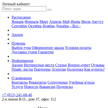
Личный кабинет
Расписание
Январь
Февраль
Март
Апрель
Май
Июнь
Июль
Август
Сентябрь
Октябрь
Ноябрь
Декабрь
- Все -
Акции
Помощь
Выбор тура
Оформление заказа
Условия оплаты
Доставка туров
Гарантии
Информация
Акции
Интересные места
Статьи
Вопрос-ответ
Отзывы
Прайс листы
Партнеры
Агентам
Политика
Как купить?
О компании
Контакты
Реквизиты
Сотрудники
Учебные курсы
Услуги
Новости
Вакансии
Подписка
+7 (812) 241-68-40
2-я линия В.О., дом 37, офис 112