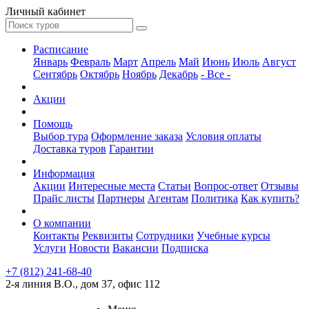
Личный кабинет
Расписание
Январь
Февраль
Март
Апрель
Май
Июнь
Июль
Август
Сентябрь
Октябрь
Ноябрь
Декабрь
- Все -
Акции
Помощь
Выбор тура
Оформление заказа
Условия оплаты
Доставка туров
Гарантии
Информация
Акции
Интересные места
Статьи
Вопрос-ответ
Отзывы
Прайс листы
Партнеры
Агентам
Политика
Как купить?
О компании
Контакты
Реквизиты
Сотрудники
Учебные курсы
Услуги
Новости
Вакансии
Подписка
+7 (812) 241-68-40
2-я линия В.О., дом 37, офис 112