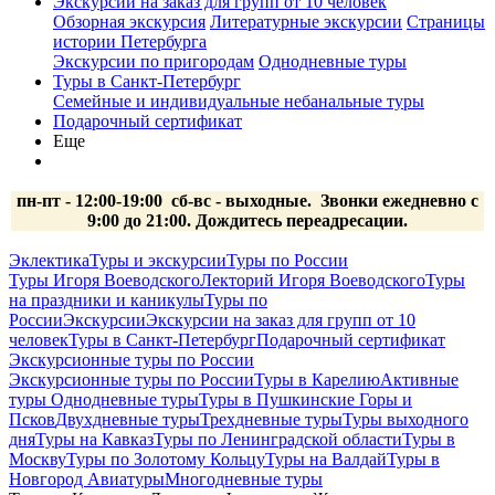
Экскурсии на заказ для групп от 10 человек
Обзорная экскурсия
Литературные экскурсии
Страницы
истории Петербурга
Экскурсии по пригородам
Однодневные туры
Туры в Санкт-Петербург
Семейные и индивидуальные небанальные туры
Подарочный сертификат
Еще
пн-пт - 12:00-19:00 сб-вс
- выходные.
Звонки ежедневно с
9:00 до 21:00. Дождитесь переадресации.
Эклектика
Туры и экскурсии
Туры по России
Туры Игоря Воеводского
Лекторий Игоря Воеводского
Туры
на праздники и каникулы
Туры по
России
Экскурсии
Экскурсии на заказ для групп от 10
человек
Туры в Санкт-Петербург
Подарочный сертификат
Экскурсионные туры по России
Экскурсионные туры по России
Туры в Карелию
Активные
туры
Однодневные туры
Туры в Пушкинские Горы и
Псков
Двухдневные туры
Трехдневные туры
Туры выходного
дня
Туры на Кавказ
Туры по Ленинградской области
Туры в
Москву
Туры по Золотому Кольцу
Туры на Валдай
Туры в
Новгород
Авиатуры
Многодневные туры