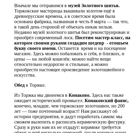
Вначале мы отправимся в
музей Золотного шитья.
Торжокские мастерицы вышивали золотом ещё в
древнерусские времена, а в советское время была
основана фабрика, названная в честь 8 марта — так что,
в такой день стороной её объехать никак нельзя.
Недавно музей золотного шитья был реконструирован и
приобрёл современный лоск.
Посетим мастер-класс, на
котором своими руками создадим шедевр - отошьем
букву своего имени.
Останется время и на посещение
магазин. Здесь можно побаловать и себя, и близких, и
цены — на любой кошелёк: можно найти вещи
относительно недорогие и стильные, а можно
приобрести настоящее произведение золотошвейного
искусства.
Обед
в Торжке.
Из Торжка мы двинемся в
Конаково.
Здесь нас также
ожидает исторический промысел.
Конаковский фаянс,
конечно, младше, чем торжокские золотошвеи, но 200
лет — тоже почтенный возраст! Нам расскажут об
истории предприятия, и дадут поработать самим: мы
сможем вылепить и расписать керамическую фигурку.
Сразу в руки нам их не отдадут: керамике требуется
обжиг и ещё несколько операций, после которых наши