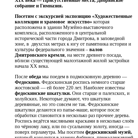
XIX века — Присутственные места, Дворянское
собрание и Гимназия.
Посетим с экскурсией экспозицию
«Художественные
коллекции и храмовое искусство»
которая
расположена в здании Музейно-выставочного
комплекса, расположенного в центральной
исторической части города Дмитрова, в заповедной
зоне, в двухстах метрах к югу от памятника истории и
культуры федерального значения –
валов
Дмитровского кремля
, на месте древнего посада,
вблизи существующей малоэтажной жилой застройки
начала XX века.
После
обеда
мы поедем в подмосковную деревню —
Федоскино.
Федоскинская роспись немного старше
жостовской — ей более 220 лет. Наиболее известны
федоскинские шкатулки.
Они старше и палехских, и
холуйских. Некоторые думают, что шкатулки
деревянные, но это совсем не так. Федоскинские
шкатулки делаются из папье-маше, которое после
обработки становится в несколько раз прочнее дерева.
Роспись ведётся масляными красками в несколько слоёв
по чёрному лаку, или по сусальному золоту, иногда —
поверх перламутра. Мы посетим
федоскинский музей,
который находится в здании фабрики, принадлежавшей