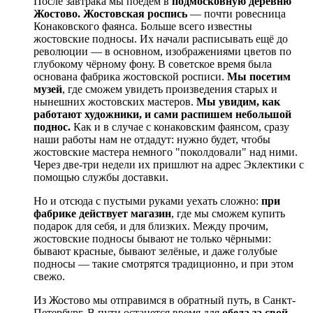
После завтрака мы поедем в
подмосковную деревню
Жостово. Жостовская роспись
— почти ровесница
Конаковского фаянса. Больше всего известны
жостовские подносы. Их начали расписывать ещё до
революции — в основном, изображениями цветов по
глубокому чёрному фону. В советское время была
основана фабрика жостовской росписи.
Мы посетим
музей
, где сможем увидеть произведения старых и
нынешних жостовских мастеров.
Мы увидим, как
работают художники, и сами распишем небольшой
поднос.
Как и в случае с конаковским фаянсом, сразу
наши работы нам не отдадут: нужно будет, чтобы
жостовские мастера немного "поколдовали" над ними.
Через две-три недели их пришлют на адрес Эклектики с
помощью службы доставки.
Но и отсюда с пустыми руками уехать сложно:
при
фабрике действует магазин
, где мы сможем купить
подарок для себя, и для близких. Между прочим,
жостовские подносы бывают не только чёрными:
бывают красные, бывают зелёные, и даже голубые
подносы — такие смотрятся традиционно, и при этом
свежо.
Из Жостово мы отправимся в обратный путь, в Санкт-
Петербург. В пути останется время для
обеда за свой