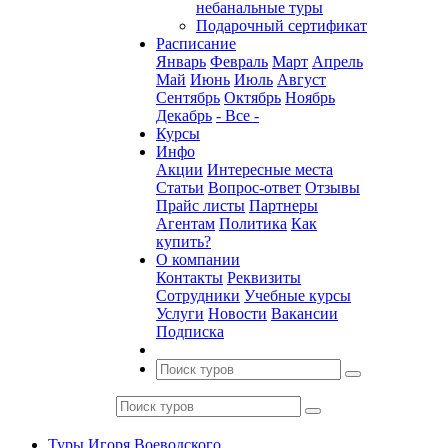
небанальные туры
Подарочный сертификат
Расписание
Январь
Февраль
Март
Апрель
Май
Июнь
Июль
Август
Сентябрь
Октябрь
Ноябрь
Декабрь
- Все -
Курсы
Инфо
Акции
Интересные места
Статьи
Вопрос-ответ
Отзывы
Прайс листы
Партнеры
Агентам
Политика
Как
купить?
О компании
Контакты
Реквизиты
Сотрудники
Учебные курсы
Услуги
Новости
Вакансии
Подписка
Туры Игоря Воеводского