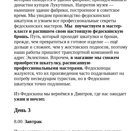
династии купцов Лукутиных. Напротив музея —
нынешнее здание фабрики, построенное в советское
время. Мы увидим производство федоскинских
шкатулок и узнаем все профессиональные секреты
федоскинских мастеров.
Мы
поучаствуем в мастер-
классе и распишем свою настоящую федоскинскую
брошь.
Путь, который проходят шкатулки и броши,
прежде, чем превратиться в готовое изделие — ещё
дольше и сложнее, чем у жостовских подносов, поэтому
наши работы пришлют транспортной компанией на
адрес Эклектики. Впрочем,
в магазине мы сможем
приобрести шкатулку, расписанную
профессиональными мастерами.
Федоскинцы
жалуются, что их произведения часто подделывают на
потребу несведущим туристам, но в Федоскине
шкатулки точно подлинные.
Из Федоскина мы вернёмся в Дмитров, где нас ожидает
ужин и ночлег.
День 3
8.00:
Завтрак