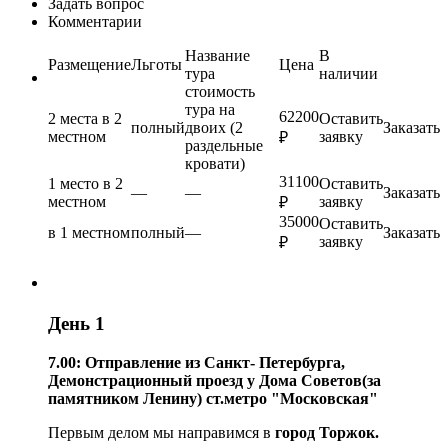
Задать вопрос
Комментарии
Название
В
Размещение
Льготы
Цена
тура
наличии
стоимость
тура на
62200
2 места в 2
Оставить
полный
двоих (2
Заказать
местном
заявку
₽
раздельные
кровати)
31100
1 место в 2
Оставить
—
—
Заказать
местном
заявку
₽
35000
Оставить
в 1 местном
полный
—
Заказать
заявку
₽
День 1
7.00: О
тправление из Санкт- Петербурга,
Демонстрационный проезд у Дома Советов(за
памятником Ленину) ст.метро "Московская"
Первым делом мы направимся в
город Торжок.