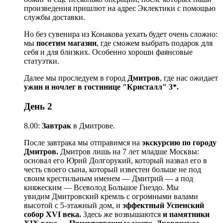
произведения пришлют на адрес Эклектики с помощью
службы доставки.
Но без сувенира из Конакова уехать будет очень сложно:
мы
посетим магазин
, где сможем выбрать подарок для
себя и для близких. Особенно хороши фаянсовые
статуэтки.
Далее мы проследуем в город
Дмитров
, где нас ожидает
ужин и ночлег в гостинице "Кристалл" 3*.
День 2
8.00:
Завтрак
в Дмитрове.
После завтрака мы отправимся на
экскурсию по городу
Дмитров.
Дмитров лишь на 7 лет младше Москвы:
основал его Юрий Долгорукий, который назвал его в
честь своего сына, который известен больше не под
своим крестильным именем — Дмитрий — а под
княжеским — Всеволод Большое Гнездо. Мы
увидим Дмитровский кремль с огромными валами
высотой с 5-этажный дом, и
эффектный Успенский
собор XVI века.
Здесь же возвышаются
и памятники