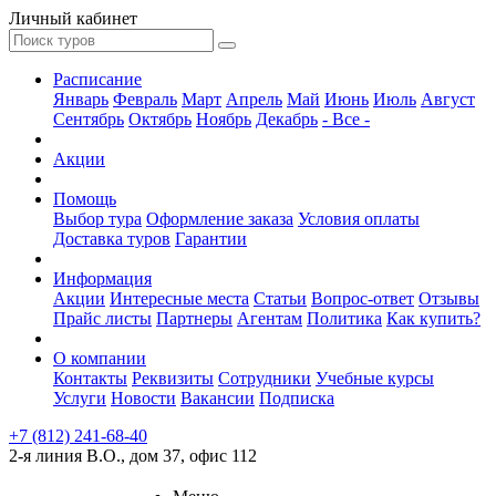
Личный кабинет
Расписание
Январь
Февраль
Март
Апрель
Май
Июнь
Июль
Август
Сентябрь
Октябрь
Ноябрь
Декабрь
- Все -
Акции
Помощь
Выбор тура
Оформление заказа
Условия оплаты
Доставка туров
Гарантии
Информация
Акции
Интересные места
Статьи
Вопрос-ответ
Отзывы
Прайс листы
Партнеры
Агентам
Политика
Как купить?
О компании
Контакты
Реквизиты
Сотрудники
Учебные курсы
Услуги
Новости
Вакансии
Подписка
+7 (812) 241-68-40
2-я линия В.О., дом 37, офис 112