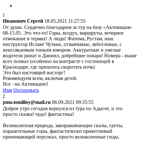
1
Иванович Сергей
18.05.2021 11:27:55
От души. Сердечно благодарим за тур на базу «Активация»
08-15.05. Это что-то! Горы, воздух, маршруты, вечернее
отмокание в термах! А люди! Фатима, Рустам, наш
инструктор Ислам! Чуткие, отзывчивые, звботливые, с
неиссякаемым тонким юмором. Аккуратные и умелые
водители ринат и Даниил, добрейшие повара! Номера - выше
всех похвал (особенно на контрасте с гостиницей в
Краснодаре, где пришлось скоротать ночь)
Это был настоящий восторг!
Рекомендуем всем, включая детей.
Все - на Активацию!
Имя
Цитировать
2
pmo.tomilloy@mail.ru
06.09.2021 09:35:55
Доброе утро сегодня вернулся из тура по Адыгее, и это
просто сказка! чудо! фантастика!
Великолепная природа, завораживающие скалы, гроты,
поразительные горы, фантастически приветливый
принимающий персонал, просто великолепные гиды,