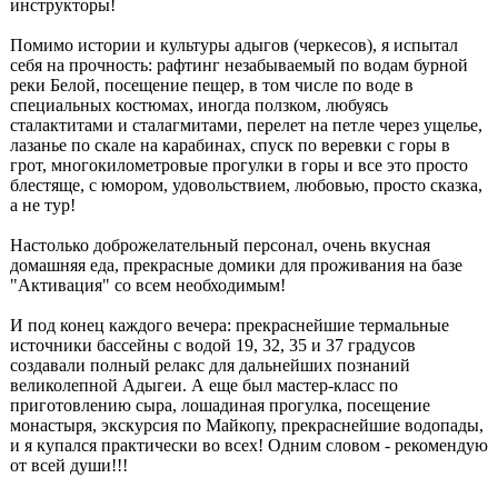
инструкторы!
Помимо истории и культуры адыгов (черкесов), я испытал
себя на прочность: рафтинг незабываемый по водам бурной
реки Белой, посещение пещер, в том числе по воде в
специальных костюмах, иногда ползком, любуясь
сталактитами и сталагмитами, перелет на петле через ущелье,
лазанье по скале на карабинах, спуск по веревки с горы в
грот, многокилометровые прогулки в горы и все это просто
блестяще, с юмором, удовольствием, любовью, просто сказка,
а не тур!
Настолько доброжелательный персонал, очень вкусная
домашняя еда, прекрасные домики для проживания на базе
"Активация" со всем необходимым!
И под конец каждого вечера: прекраснейшие термальные
источники бассейны с водой 19, 32, 35 и 37 градусов
создавали полный релакс для дальнейших познаний
великолепной Адыгеи. А еще был мастер-класс по
приготовлению сыра, лошадиная прогулка, посещение
монастыря, экскурсия по Майкопу, прекраснейшие водопады,
и я купался практически во всех! Одним словом - рекомендую
от всей души!!!