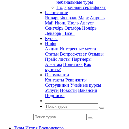
небанальные туры
Подарочный сертификат
Расписание
Январь
Февраль
Март
Апрель
Май
Июнь
Июль
Август
Сентябрь
Октябрь
Ноябрь
Декабрь
- Все -
Курсы
Инфо
Акции
Интересные места
Статьи
Вопрос-ответ
Отзывы
Прайс листы
Партнеры
Агентам
Политика
Как
купить?
О компании
Контакты
Реквизиты
Сотрудники
Учебные курсы
Услуги
Новости
Вакансии
Подписка
Туры Игоря Воеводского