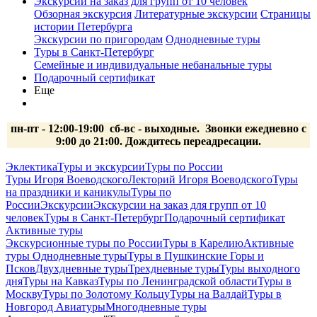
Экскурсии на заказ для групп от 10 человек
Обзорная экскурсия
Литературные экскурсии
Страницы
истории Петербурга
Экскурсии по пригородам
Однодневные туры
Туры в Санкт-Петербург
Семейные и индивидуальные небанальные туры
Подарочный сертификат
Еще
пн-пт - 12:00-19:00 сб-вс
- выходные.
Звонки ежедневно с
9:00 до 21:00. Дождитесь переадресации.
Эклектика
Туры и экскурсии
Туры по России
Туры Игоря Воеводского
Лекторий Игоря Воеводского
Туры
на праздники и каникулы
Туры по
России
Экскурсии
Экскурсии на заказ для групп от 10
человек
Туры в Санкт-Петербург
Подарочный сертификат
Активные туры
Экскурсионные туры по России
Туры в Карелию
Активные
туры
Однодневные туры
Туры в Пушкинские Горы и
Псков
Двухдневные туры
Трехдневные туры
Туры выходного
дня
Туры на Кавказ
Туры по Ленинградской области
Туры в
Москву
Туры по Золотому Кольцу
Туры на Валдай
Туры в
Новгород
Авиатуры
Многодневные туры