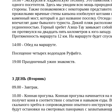
10:00 - Экскурсия в Хаджохскую Теснину. Это памятник 
одного посетителя. Здесь мы увидим всю мощь природной
стороны. Также познакомимся с некоторыми представит
прожилками мрачные стены каньона изобилуют котлами
каменный мост, который и дал название поселку. Отсюда
впечатлят даже бывалого туриста. Дикий пляж расположе
уединенностью. Горный хребет Азиш-Тау замыкает собой 
он протянулся на двадцать пять километров к юго-западу
Протяженность маршрута 12 км. На маршруте будет спус
14:00 - Обед на маршруте.
Посещение четырех водопадов Руфабго.
19:00 Праздничный ужин знакомств.
3 ДЕНЬ (Вторник)
09.00 - Завтрак.
10.00 - Конная прогулка. Конная прогулка начинается на
получит коня в соответствии с опытом и навыком езды. 
скального хребта в сопровождении опытного инструктора
будут остановки на смотровых панорамах с захватывающ