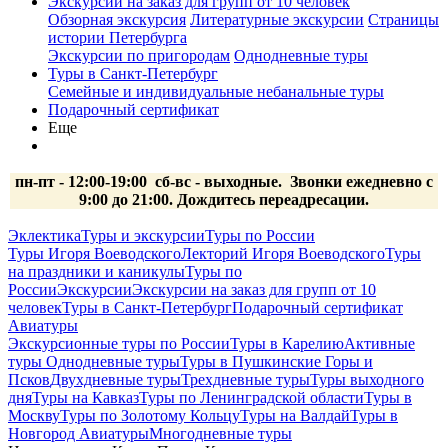
Экскурсии на заказ для групп от 10 человек
Обзорная экскурсия
Литературные экскурсии
Страницы
истории Петербурга
Экскурсии по пригородам
Однодневные туры
Туры в Санкт-Петербург
Семейные и индивидуальные небанальные туры
Подарочный сертификат
Еще
пн-пт - 12:00-19:00 сб-вс
- выходные.
Звонки ежедневно с
9:00 до 21:00. Дождитесь переадресации.
Эклектика
Туры и экскурсии
Туры по России
Туры Игоря Воеводского
Лекторий Игоря Воеводского
Туры
на праздники и каникулы
Туры по
России
Экскурсии
Экскурсии на заказ для групп от 10
человек
Туры в Санкт-Петербург
Подарочный сертификат
Авиатуры
Экскурсионные туры по России
Туры в Карелию
Активные
туры
Однодневные туры
Туры в Пушкинские Горы и
Псков
Двухдневные туры
Трехдневные туры
Туры выходного
дня
Туры на Кавказ
Туры по Ленинградской области
Туры в
Москву
Туры по Золотому Кольцу
Туры на Валдай
Туры в
Новгород
Авиатуры
Многодневные туры