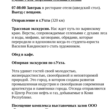
07-08:00 Завтрак
в ресторане отеля (шведский стол).
Выезд с вещами.
Отправление в г.Ухта
(320 км)
Трассовая экскурсия.
Нас ждет путь по зырянскому
краю. Версты, сопровождаемые селеньями с духами леса
и воды, мифами, заговорами, обрядами, которые
переродили и вдохновили когда-то студента-юриста
Василия Кандинского стать художником.
Обед в кафе.
Обзорная экскурсия по г.Ухта.
Ухта удивит гостей своей молодостью,
жизнерадостностью, своеобразной и неповторимой
природой. Это город, в котором создана развитая
промышленная индустрия и своеобразная современная
архитектура и памятники города. Отсюда отправляются
в Центр России нефть и газ, добываемые в Коми
Республике.
Посещение комплекса выставочных залов ООО