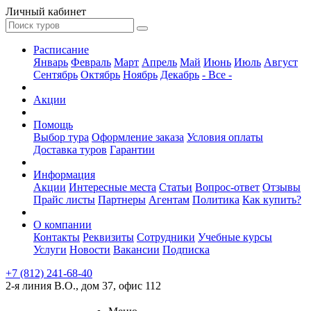
Личный кабинет
Расписание
Январь
Февраль
Март
Апрель
Май
Июнь
Июль
Август
Сентябрь
Октябрь
Ноябрь
Декабрь
- Все -
Акции
Помощь
Выбор тура
Оформление заказа
Условия оплаты
Доставка туров
Гарантии
Информация
Акции
Интересные места
Статьи
Вопрос-ответ
Отзывы
Прайс листы
Партнеры
Агентам
Политика
Как купить?
О компании
Контакты
Реквизиты
Сотрудники
Учебные курсы
Услуги
Новости
Вакансии
Подписка
+7 (812) 241-68-40
2-я линия В.О., дом 37, офис 112