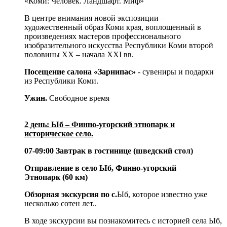
«Коми: Человек. Ландшафт. Миф»
В центре внимания новой экспозиции –
художественный образ Коми края, воплощенный в
произведениях мастеров профессионального
изобразительного искусства Республики Коми второй
половины XX – начала XXI вв.
Посещение салона «Зарнипас»
- сувениры и подарки
из Республики Коми.
Ужин.
Свободное время
2 день: Ыб – Финно-угорский этнопарк и
историческое село.
07-09:00 Завтрак
в гостинице (шведский стол)
Отправление в село Ыб, Финно-угорский
Этнопарк (60 км)
Обзорная экскурсия по с.
Ыб, которое известно уже
несколько сотен лет..
В ходе экскурсии вы познакомитесь с историей села Ыб,