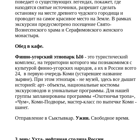
поведает о существующих легендах, покажет, где
находятся святые источники, разрешит сделать
остановку на месте древнего чудского городища и
проводит на самое красивое место на Земле. В рамках
экскурсии предусмотрено посещение Свято-
Вознесенского храма и Серафимовского женского
монастыря.
Обед в кафе.
Финно-угорский этнопарк Ыб
- это туристический
комплекс, на территории которого мы познакомимся с
культурой финно-угорских народов, а их в России всего
24, в первую очередь Коми (устаревшее название
зыряне). При этом этнопарк - не музей, здесь все дышит
историей: арт- объекты, национальные костюмы
экскурсоводов и уникальные программы. Для нашей
группы запланированы программы «Охотничья тропа»,
«Чум», Коми-Подворье, мастер-класс по выпечке Коми -
шанег.
Отправление в Сыктывкар.
Ужин.
Свободное время.
3 день: Ухта- нефтяная столица России.