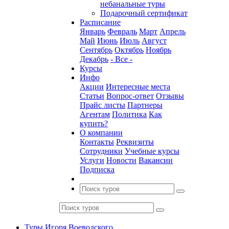
небанальные туры
Подарочный сертификат
Расписание
Январь
Февраль
Март
Апрель
Май
Июнь
Июль
Август
Сентябрь
Октябрь
Ноябрь
Декабрь
- Все -
Курсы
Инфо
Акции
Интересные места
Статьи
Вопрос-ответ
Отзывы
Прайс листы
Партнеры
Агентам
Политика
Как
купить?
О компании
Контакты
Реквизиты
Сотрудники
Учебные курсы
Услуги
Новости
Вакансии
Подписка
Туры Игоря Воеводского