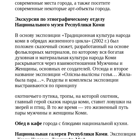
современные места города, а также посетите
современные некоторые арт-объекты города.
Экскурсия по этнографическому отделу
Национального музея Республики
Коми
В основу экспозиции «Традиционная культура народа
коми в обрядах жизненного цикла» (2002 г.) был
положен сказочный сюжет, разработанный на основе
фольклорных материалов, по которому вся богатая
духовная и материальная культура народа Коми
раскрывается через взаимоотношения Мужчины и
Женщины, основных ее создателей. Отсюда и второе
название экспозиции «Олiсны-вылiсны гозъя… Жила-
была пара…». Разделы и комплексы экспозиции
выстраиваются по принципу
охотничьего путика, тропы, на которой охотник,
главный герой сказок народа коми, ставит ловушки на
зверей и птиц. В то же время — это жизненный путь
пары мужчины и женщины Коми.
Обед в кафе
города с блюдами национальной кухни.
Национальная галерея Республики Коми
. Экспозиция