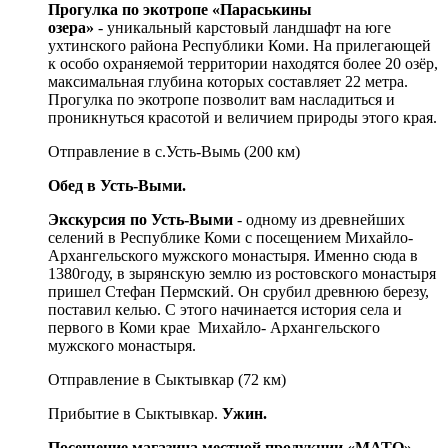
Прогулка по экотропе «Параськины
озера»
- уникальный карстовый ландшафт на юге
ухтинского района Республики Коми. На прилегающей
к особо охраняемой территории находятся более 20 озёр,
максимальная глубина которых составляет 22 метра.
Прогулка по экотропе позволит вам насладиться и
проникнуться красотой и величием природы этого края.
Отправление в с.Усть-Вымь (200 км)
Обед в Усть-Выми.
Экскурсия по Усть-Выми
- одному из древнейших
селений в Республике Коми с посещением Михайло-
Архангельского мужского монастыря. Именно сюда в
1380году, в зырянскую землю из ростовского монастыря
пришел Стефан Пермский. Он срубил древнюю березу,
поставил келью. С этого начинается история села и
первого в Коми крае Михайло- Архангельского
мужского монастыря.
Отправление в Сыктывкар (72 км)
Прибытие в Сыктывкар.
Ужин.
Посещение магазина местной продукции «МАТО»