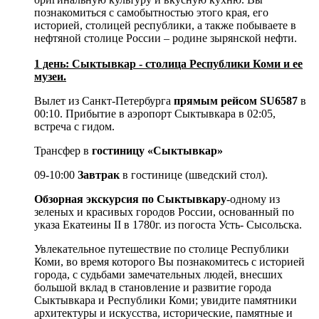
познакомиться с самобытностью этого края, его
историей, столицей республики, а также побываете в
нефтяной столице России – родине зырянской нефти.
1 день: Сыктывкар - столица Республики Коми и ее
музеи.
Вылет из Санкт-Петербурга
прямым рейсом SU6587
в
00:10. Прибытие в аэропорт Сыктывкара в 02:05,
встреча с гидом.
Трансфер в
гостиницу «Сыктывкар»
09-10:00
Завтрак
в гостинице (шведский стол).
Обзорная экскурсия по Сыктывкару
-одному из
зеленых и красивых городов России, основанный по
указа Екатеины II в 1780г. из погоста Усть- Сысольска.
Увлекательное путешествие по столице Республики
Коми, во время которого Вы познакомитесь с историей
города, с судьбами замечательных людей, внесших
большой вклад в становление и развитие города
Сыктывкара и Республики Коми; увидите памятники
архитектуры и искусства, исторические, памятные и