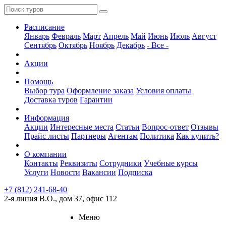
Расписание
Январь
Февраль
Март
Апрель
Май
Июнь
Июль
Август
Сентябрь
Октябрь
Ноябрь
Декабрь
- Все -
Акции
Помощь
Выбор тура
Оформление заказа
Условия оплаты
Доставка туров
Гарантии
Информация
Акции
Интересные места
Статьи
Вопрос-ответ
Отзывы
Прайс листы
Партнеры
Агентам
Политика
Как купить?
О компании
Контакты
Реквизиты
Сотрудники
Учебные курсы
Услуги
Новости
Вакансии
Подписка
+7 (812) 241-68-40
2-я линия В.О., дом 37, офис 112
Меню