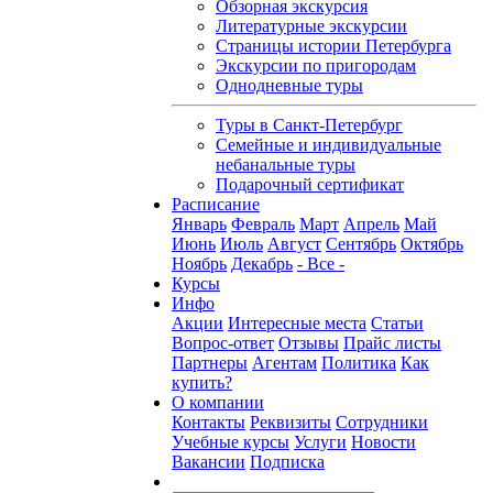
Обзорная экскурсия
Литературные экскурсии
Страницы истории Петербурга
Экскурсии по пригородам
Однодневные туры
Туры в Санкт-Петербург
Семейные и индивидуальные
небанальные туры
Подарочный сертификат
Расписание
Январь
Февраль
Март
Апрель
Май
Июнь
Июль
Август
Сентябрь
Октябрь
Ноябрь
Декабрь
- Все -
Курсы
Инфо
Акции
Интересные места
Статьи
Вопрос-ответ
Отзывы
Прайс листы
Партнеры
Агентам
Политика
Как
купить?
О компании
Контакты
Реквизиты
Сотрудники
Учебные курсы
Услуги
Новости
Вакансии
Подписка