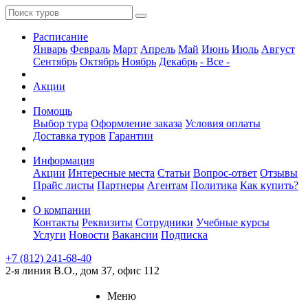
Расписание
Январь
Февраль
Март
Апрель
Май
Июнь
Июль
Август
Сентябрь
Октябрь
Ноябрь
Декабрь
- Все -
Акции
Помощь
Выбор тура
Оформление заказа
Условия оплаты
Доставка туров
Гарантии
Информация
Акции
Интересные места
Статьи
Вопрос-ответ
Отзывы
Прайс листы
Партнеры
Агентам
Политика
Как купить?
О компании
Контакты
Реквизиты
Сотрудники
Учебные курсы
Услуги
Новости
Вакансии
Подписка
+7 (812) 241-68-40
2-я линия В.О., дом 37, офис 112
Меню