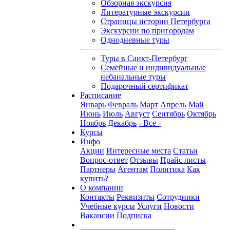
Обзорная экскурсия
Литературные экскурсии
Страницы истории Петербурга
Экскурсии по пригородам
Однодневные туры
Туры в Санкт-Петербург
Семейные и индивидуальные
небанальные туры
Подарочный сертификат
Расписание
Январь
Февраль
Март
Апрель
Май
Июнь
Июль
Август
Сентябрь
Октябрь
Ноябрь
Декабрь
- Все -
Курсы
Инфо
Акции
Интересные места
Статьи
Вопрос-ответ
Отзывы
Прайс листы
Партнеры
Агентам
Политика
Как
купить?
О компании
Контакты
Реквизиты
Сотрудники
Учебные курсы
Услуги
Новости
Вакансии
Подписка