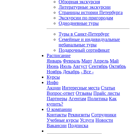
Обзорная экскурсия
Литературные экскурсии
Страницы истории Петербурга
Экскурсии по пригородам
Однодневные туры
Туры в Санкт-Петербург
Семейные и индивидуальные
небанальные туры
Подарочный сертификат
Расписание
Январь
Февраль
Март
Апрель
Май
Июнь
Июль
Август
Сентябрь
Октябрь
Ноябрь
Декабрь
- Все -
Курсы
Инфо
Акции
Интересные места
Статьи
Вопрос-ответ
Отзывы
Прайс листы
Партнеры
Агентам
Политика
Как
купить?
О компании
Контакты
Реквизиты
Сотрудники
Учебные курсы
Услуги
Новости
Вакансии
Подписка