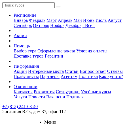
Расписание
Январь
Февраль
Март
Апрель
Май
Июнь
Июль
Август
Сентябрь
Октябрь
Ноябрь
Декабрь
- Все -
Акции
Помощь
Выбор тура
Оформление заказа
Условия оплаты
Доставка туров
Гарантии
Информация
Акции
Интересные места
Статьи
Вопрос-ответ
Отзывы
Прайс листы
Партнеры
Агентам
Политика
Как купить?
О компании
Контакты
Реквизиты
Сотрудники
Учебные курсы
Услуги
Новости
Вакансии
Подписка
+7 (812) 241-68-40
2-я линия В.О., дом 37, офис 112
Меню