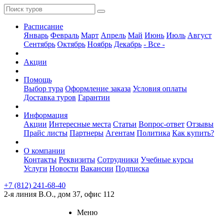
Расписание
Январь
Февраль
Март
Апрель
Май
Июнь
Июль
Август
Сентябрь
Октябрь
Ноябрь
Декабрь
- Все -
Акции
Помощь
Выбор тура
Оформление заказа
Условия оплаты
Доставка туров
Гарантии
Информация
Акции
Интересные места
Статьи
Вопрос-ответ
Отзывы
Прайс листы
Партнеры
Агентам
Политика
Как купить?
О компании
Контакты
Реквизиты
Сотрудники
Учебные курсы
Услуги
Новости
Вакансии
Подписка
+7 (812) 241-68-40
2-я линия В.О., дом 37, офис 112
Меню