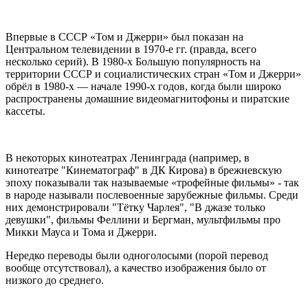
Впервые в СССР «Том и Джерри» был показан на
Центральном телевидении в 1970-е гг. (правда, всего
несколько серий). В 1980-х Большую популярность на
территории СССР и социалистических стран «Том и Джерри»
обрёл в 1980-х — начале 1990-х годов, когда были широко
распространены домашние видеомагнитофоны и пиратские
кассеты.
В некоторых кинотеатрах Ленинграда (например, в
кинотеатре "Кинематограф" в ДК Кирова) в брежневскую
эпоху показывали так называемые «трофейные фильмы» - так
в народе называли послевоенные зарубежные фильмы. Среди
них демонстрировали "Тётку Чарлея", "В джазе только
девушки", фильмы Феллини и Бергман, мультфильмы про
Микки Мауса и Тома и Джерри.
Нередко переводы были одноголосыми (порой перевод
вообще отсутствовал), а качество изображения было от
низкого до среднего.