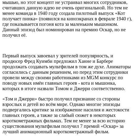
мышью, но этот концепт не устраивал многих сотрудников,
считавших данную идею не очень оригинальной. Но тем не
менее команда в 1940 году создала пилотный выпуск «Кот
получает пинка» (появился на киноэкранах в феврале 1940 г),
где показывается погоня кота за маленьким мышонком.
Данный эпизод был номинирован на премию Оскар, но не
получил её.
Первый выпуск завоевал у зрителей популярность, и
продюсер Фред Куимби предложил Ханне и Барбере
продолжать создавать мультфильм в том же духе. Аниматоры
согласились с данным решением, но перед этим сотрудники
провели между своими работниками из MGM конкурс по
поводу новых имён главных героев - кота и мышонка,
которых в итоге назвали Томом и Джерри соответственно.
«Том и Джерри» быстро получил признание со стороны
взрослых и детей во всём мире. Однако многие эпизоды
подвергались критике за изображение насилия и жестокости
главных героев, а также за слабый сюжет в некоторых
короткометражных фильмах. Тем не менее за всю историю
существования мультфильм получил 7 премий «Оскар» за
лучший анимационный короткометражный фильм.