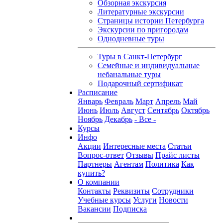
Обзорная экскурсия
Литературные экскурсии
Страницы истории Петербурга
Экскурсии по пригородам
Однодневные туры
Туры в Санкт-Петербург
Семейные и индивидуальные
небанальные туры
Подарочный сертификат
Расписание
Январь
Февраль
Март
Апрель
Май
Июнь
Июль
Август
Сентябрь
Октябрь
Ноябрь
Декабрь
- Все -
Курсы
Инфо
Акции
Интересные места
Статьи
Вопрос-ответ
Отзывы
Прайс листы
Партнеры
Агентам
Политика
Как
купить?
О компании
Контакты
Реквизиты
Сотрудники
Учебные курсы
Услуги
Новости
Вакансии
Подписка