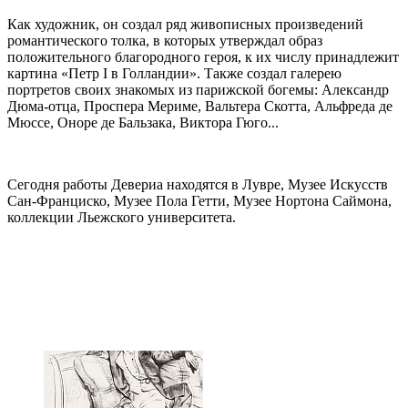
Как художник, он создал ряд живописных произведений
романтического толка, в которых утверждал образ
положительного благородного героя, к их числу принадлежит
картина «Петр I в Голландии». Также создал галерею
портретов своих знакомых из парижской богемы: Александр
Дюма-отца, Проспера Мериме, Вальтера Скотта, Альфреда де
Мюссе, Оноре де Бальзака, Виктора Гюго...
Сегодня работы Девериа находятся в Лувре, Музее Искусств
Сан-Франциско, Музее Пола Гетти, Музее Нортона Саймона,
коллекции Льежского университета.