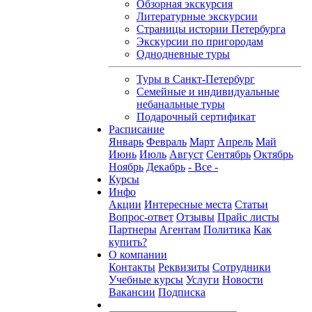
Обзорная экскурсия
Литературные экскурсии
Страницы истории Петербурга
Экскурсии по пригородам
Однодневные туры
Туры в Санкт-Петербург
Семейные и индивидуальные
небанальные туры
Подарочный сертификат
Расписание
Январь
Февраль
Март
Апрель
Май
Июнь
Июль
Август
Сентябрь
Октябрь
Ноябрь
Декабрь
- Все -
Курсы
Инфо
Акции
Интересные места
Статьи
Вопрос-ответ
Отзывы
Прайс листы
Партнеры
Агентам
Политика
Как
купить?
О компании
Контакты
Реквизиты
Сотрудники
Учебные курсы
Услуги
Новости
Вакансии
Подписка