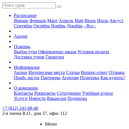
Расписание
Январь
Февраль
Март
Апрель
Май
Июнь
Июль
Август
Сентябрь
Октябрь
Ноябрь
Декабрь
- Все -
Акции
Помощь
Выбор тура
Оформление заказа
Условия оплаты
Доставка туров
Гарантии
Информация
Акции
Интересные места
Статьи
Вопрос-ответ
Отзывы
Прайс листы
Партнеры
Агентам
Политика
Как купить?
О компании
Контакты
Реквизиты
Сотрудники
Учебные курсы
Услуги
Новости
Вакансии
Подписка
+7 (812) 241-68-40
2-я линия В.О., дом 37, офис 112
Меню