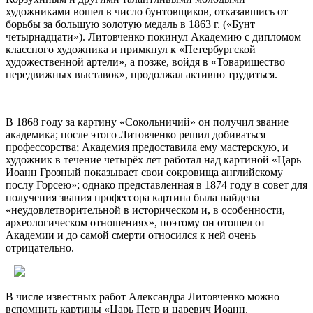
художниками вошел в число бунтовщиков, отказавшись от
борьбы за большую золотую медаль в 1863 г. («Бунт
четырнадцати»). Литовченко покинул Академию с дипломом
классного художника и примкнул к «Петербургской
художественной артели», а позже, войдя в «Товарищество
передвижных выставок», продолжал активно трудиться.
В 1868 году за картину «Сокольничий» он получил звание
академика; после этого Литовченко решил добиваться
профессорства; Академия предоставила ему мастерскую, и
художник в течение четырёх лет работал над картиной «Царь
Иоанн Грозный показывает свои сокровища английскому
послу Горсею»; однако представленная в 1874 году в совет для
получения звания профессора картина была найдена
«неудовлетворительной в историческом и, в особенности,
археологическом отношениях», поэтому он отошел от
Академии и до самой смерти относился к ней очень
отрицательно.
В числе известных работ Александра Литовченко можно
вспомнить картины «Царь Петр и царевич Иоанн,