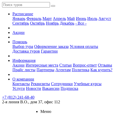
Расписание
Январь
Февраль
Март
Апрель
Май
Июнь
Июль
Август
Сентябрь
Октябрь
Ноябрь
Декабрь
- Все -
Акции
Помощь
Выбор тура
Оформление заказа
Условия оплаты
Доставка туров
Гарантии
Информация
Акции
Интересные места
Статьи
Вопрос-ответ
Отзывы
Прайс листы
Партнеры
Агентам
Политика
Как купить?
О компании
Контакты
Реквизиты
Сотрудники
Учебные курсы
Услуги
Новости
Вакансии
Подписка
+7 (812) 241-68-40
2-я линия В.О., дом 37, офис 112
Меню