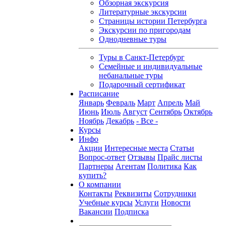
Обзорная экскурсия
Литературные экскурсии
Страницы истории Петербурга
Экскурсии по пригородам
Однодневные туры
Туры в Санкт-Петербург
Семейные и индивидуальные
небанальные туры
Подарочный сертификат
Расписание
Январь
Февраль
Март
Апрель
Май
Июнь
Июль
Август
Сентябрь
Октябрь
Ноябрь
Декабрь
- Все -
Курсы
Инфо
Акции
Интересные места
Статьи
Вопрос-ответ
Отзывы
Прайс листы
Партнеры
Агентам
Политика
Как
купить?
О компании
Контакты
Реквизиты
Сотрудники
Учебные курсы
Услуги
Новости
Вакансии
Подписка