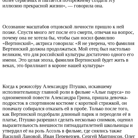
более серьёзных и пытается по-прежнему создать эту
иллюзию прекрасной жизни», — говорила она.
Осознание масштабов отцовской личности пришло к ней
позже. Спустя много лет после его смерти, отвечая на вопрос,
почему она не хотела бы, чтобы сын носил фамилию
«Вертинский», актриса говорила: «Я не уверена, что фамилия
Вертинский должна продолжаться. Мой отец был настолько
великим, что для российской культуры достаточно одного его
имени. Это целая эпоха, фамилия Вертинский будет жить в
веках, это бриллиант в короне нашей культуры»
Когда к режиссёру Александру Птушко, искавшему
исполнительницу главной роли в фильме «Алые паруса» по
одноименной повести Александра Грина, пришла девочка-
подросток в спортивном костюме с короткой стрижкой, он
поначалу собирался отказать ей в пробе. Только после того,
как Вертинской подобрали длинный парик и переодели её в
платье, Птушко разрешил сделать несколько снимков, оценил
выразительность внешности пятнадцатилетней школьницы и
утвердил её на роль Ассоль в фильме, где снялись также
Василий Лановой, Иван Переверзев, Сергей Мартинсон, Олег