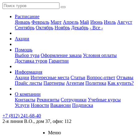
Расписание
Январь
Февраль
Март
Апрель
Май
Июнь
Июль
Август
Сентябрь
Октябрь
Ноябрь
Декабрь
- Все -
Акции
Помощь
Выбор тура
Оформление заказа
Условия оплаты
Доставка туров
Гарантии
Информация
Акции
Интересные места
Статьи
Вопрос-ответ
Отзывы
Прайс листы
Партнеры
Агентам
Политика
Как купить?
О компании
Контакты
Реквизиты
Сотрудники
Учебные курсы
Услуги
Новости
Вакансии
Подписка
+7 (812) 241-68-40
2-я линия В.О., дом 37, офис 112
Меню