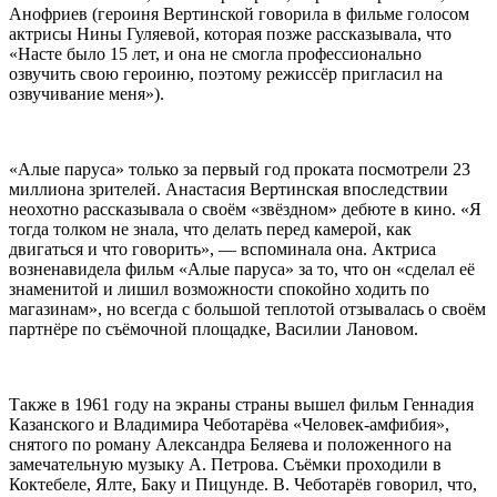
Анофриев (героиня Вертинской говорила в фильме голосом
актрисы Нины Гуляевой, которая позже рассказывала, что
«Насте было 15 лет, и она не смогла профессионально
озвучить свою героиню, поэтому режиссёр пригласил на
озвучивание меня»).
«Алые паруса» только за первый год проката посмотрели 23
миллиона зрителей. Анастасия Вертинская впоследствии
неохотно рассказывала о своём «звёздном» дебюте в кино. «Я
тогда толком не знала, что делать перед камерой, как
двигаться и что говорить», — вспоминала она. Актриса
возненавидела фильм «Алые паруса» за то, что он «сделал её
знаменитой и лишил возможности спокойно ходить по
магазинам», но всегда с большой теплотой отзывалась о своём
партнёре по съёмочной площадке, Василии Лановом.
Также в 1961 году на экраны страны вышел фильм Геннадия
Казанского и Владимира Чеботарёва «Человек-амфибия»,
снятого по роману Александра Беляева и положенного на
замечательную музыку А. Петрова. Съёмки проходили в
Коктебеле, Ялте, Баку и Пицунде. В. Чеботарёв говорил, что,