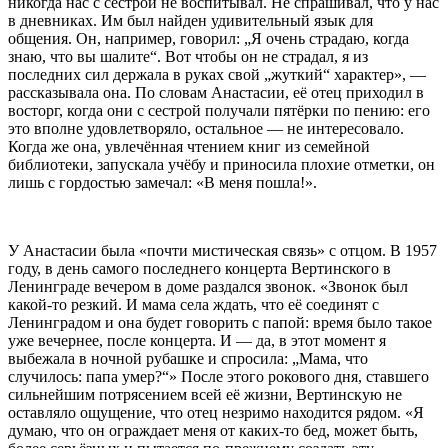
никогда нас с сестрой не воспитывал. Не спрашивал, что у нас
в дневниках. Им был найден удивительный язык для
общения. Он, например, говорил: „Я очень страдаю, когда
знаю, что вы шалите“. Вот чтобы он не страдал, я из
последних сил держала в руках свой „жуткий“ характер», —
рассказывала она. По словам Анастасии, её отец приходил в
восторг, когда они с сестрой получали пятёрки по пению: его
это вполне удовлетворяло, остальное — не интересовало.
Когда же она, увлечённая чтением книг из семейной
библиотеки, запускала учёбу и приносила плохие отметки, он
лишь с гордостью замечал: «В меня пошла!».
У Анастасии была «почти мистическая связь» с отцом. В 1957
году, в день самого последнего концерта Вертинского в
Ленинграде вечером в доме раздался звонок. «Звонок был
какой-то резкий. И мама села ждать, что её соединят с
Ленинградом и она будет говорить с папой: время было такое
уже вечернее, после концерта. И — да, в этот момент я
выбежала в ночной рубашке и спросила: „Мама, что
случилось: папа умер?“» После этого рокового дня, ставшего
сильнейшим потрясением всей её жизни, Вертинскую не
оставляло ощущение, что отец незримо находится рядом. «Я
думаю, что он ограждает меня от каких-то бед, может быть,