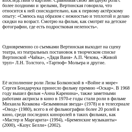
впоследствии о картине. Сравнивая свою звёздную роль с
более поздними и зрелыми, Вертинская говорила, что
относится к ней снисходительно, как к первому актёрскому
опыту: «Смеюсь над образом с нежностью и теплотой и делаю
скидки на возраст. Смотрю на фильм, как смотрят на детские
фотографии, где есть подростковая нелепость».
Одновременно со съемками Вертинская выходит на сцену
театра, из театральных постановок в творческом списке
Вертинской «Чайка», «Дядя Ваня» А.П. Чехова, «Живой
труп» Л.Н. Толстого, «Тартюф» Мольера и другие.
Её исполнение роли Лизы Болконской в «Войне и мире»
Сергея Бондарчука принесло фильму премию «Оскар». В 1968
году вышел фильм «Анна Каренина», также заметными
работами актрисы в кино в 1970-е годы стали роли в фильме
Михаила Козакова «Безымянная звезда» (1978) и в телесериале
«Овод» (1980), всего в её фильмографии более 20 ролей в
кино, среди последних киноролей в таких фильмах, как
«Мастер и Маргарита» (1994), «Бременские музыканты»
(2000), «Казус Белли» (2002).