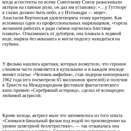
когда ассистенты по всему Советскому Союзу разыскивали
актёров на главные роли, он дал им установку: «…у Гуттиэре
в глазах должно быть небо, а у Ихтиандра — море».
Анастасия Вертинская удовлетворяла этому критерию. Как
вспоминал один из профессиональных ныряльщиков, «горела
желанием работать и ради съёмок научилась блестяще
плавать». Отказавшись от дублёров, она плавала в ледяной
воде, ныряла без акваланга и могла подолгу находиться на
глубине.
У фильма нашлись критики, которых возмутило, что героиня
слишком часто появляется в купальнике и в каждом эпизоде
меняет платье. «Человек-амфибия», став лидером кинопроката
1962 года (его посмотрели 65 миллионов зрителей) и получив
в Триесте на Международном фестивале фантастического
кино премию «Серебряный астероид», сделал её всенародно
любимой актрисой.
Кроме холода, актрисе мало что запомнилось из того опыта.
«Снимался банальный фильм под водой по произведению на
уровне шлягерной беллетристики», — так отзывалась она