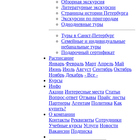
Обзорная экскурсия
Литературные экскурсии
Страницы истории Петербурга
Экскурсии по пригородам
Однодневные туры
Туры в Санкт-Петербург
Семейные и индивидуальные
небанальные туры
Подарочный сертификат
Расписание
Январь
Февраль
Март
Апрель
Май
Июнь
Июль
Август
Сентябрь
Октябрь
Ноябрь
Декабрь
- Все -
Курсы
Инфо
Акции
Интересные места
Статьи
Вопрос-ответ
Отзывы
Прайс листы
Партнеры
Агентам
Политика
Как
купить?
О компании
Контакты
Реквизиты
Сотрудники
Учебные курсы
Услуги
Новости
Вакансии
Подписка