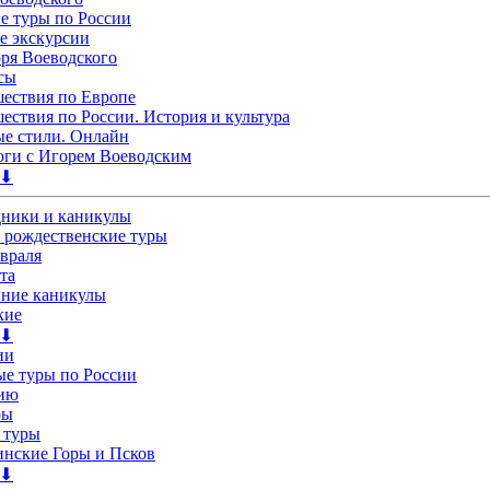
 туры по России
е экскурсии
ря Воеводского
сы
ествия по Европе
ествия по России. История и культура
е стили. Онлайн
ги с Игорем Воеводским
 ⬇
дники и каникулы
 рождественские туры
евраля
та
нние каникулы
кие
 ⬇
ии
е туры по России
лию
ры
 туры
нские Горы и Псков
 ⬇