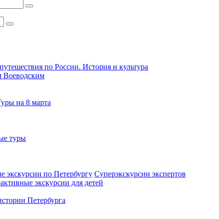
путешествия по России. История и культура
м Воеводским
Туры на 8 марта
ые туры
е экскурсии по Петербургу
Суперэкскурсии экспертов
активные экскурсии для детей
стории Петербурга