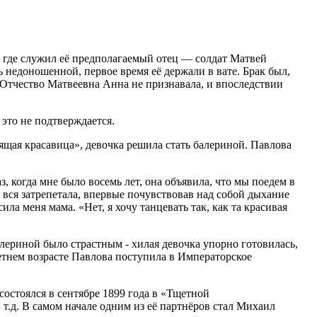
, где служил её предполагаемый отец — солдат Матвей
 недоношенной, первое время её держали в вате. Брак был,
. Отчество Матвеевна Анна не признавала, и впоследствии
это не подтверждается.
щая красавица», девочка решила стать балериной. Павлова
, когда мне было восемь лет, она объявила, что мы поедем в
вся затрепетала, впервые почувствовав над собой дыхание
ла меня мама. «Нет, я хочу танцевать так, как та красивая
лериной было страстным - хилая девочка упорно готовилась,
летнем возрасте Павлова поступила в Императорское
состоялся в сентябре 1899 года в «Тщетной
т.д. В самом начале одним из её партнёров стал Михаил