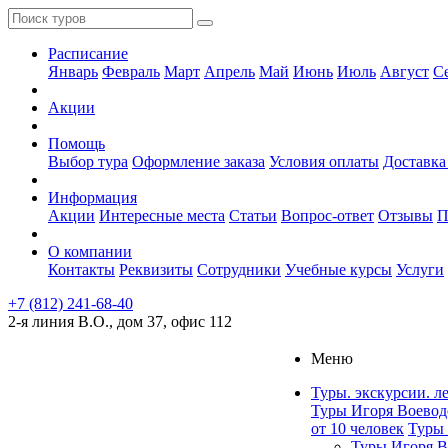
Расписание
Январь
Февраль
Март
Апрель
Май
Июнь
Июль
Август
С
Акции
Помощь
Выбор тура
Оформление заказа
Условия оплаты
Доставка
Информация
Акции
Интересные места
Статьи
Вопрос-ответ
Отзывы
П
О компании
Контакты
Реквизиты
Сотрудники
Учебные курсы
Услуги
+7 (812) 241-68-40
2-я линия В.О., дом 37, офис 112
Меню
Туры. экскурсии. л
Туры Игоря Воевод
от 10 человек
Туры 
Туры Игоря В