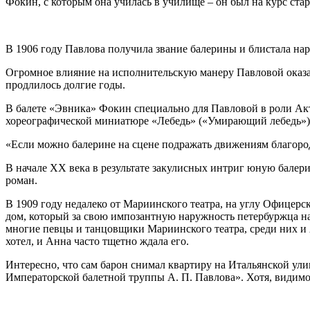
Фокин, с которым она училась в училище – он был на курс ста
В 1906 году Павлова получила звание балерины и блистала нар
Огромное влияние на исполнительскую манеру Павловой оказа
продлилось долгие годы.
В балете «Эвника» Фокин специально для Павловой в роли Акт
хореографической миниатюре «Лебедь» («Умирающий лебедь») с
«Если можно балерине на сцене подражать движениям благородн
В начале XX века в результате закулисных интриг юную балер
роман.
В 1909 году недалеко от Мариинского театра, на углу Офицер
дом, который за свою импозантную наружность петербуржца на
многие певцы и танцовщики Мариинского театра, среди них и А
хотел, и Анна часто тщетно ждала его.
Интересно, что сам барон снимал квартиру на Итальянской улиц
Императорской балетной труппы А. П. Павлова». Хотя, видимо