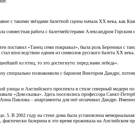
рше.
авне с такими звёздами балетной сцены начала XX века, как Кш
ла совместная работа с балетмейстерами Александром Горским 
еи поставил «Танец семи покрывал», была роль Береники с танц
тал впоследствии одним из символов русского балета XX века.
ейшей из птиц, то это достигнуто: перед вами лебедь».
ину специально познакомили с бароном Виктором Дандре, потомк
ской улицы и Английского проспекта в стиле северный модерн п
звали «Дом-сказка». Здесь поселились профессора Санкт-Петерб
нна Павлова – апартаменты для неё оплачивал Дандре. Именно з
е, 5. В 2002 году на стене дома была установлена мемориальная 
, фактически балерина в это время проживала на Английском пр