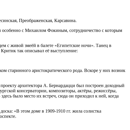
есинская, Преображенская, Карсавина.
и особенно с Михаилом Фокиным, сотрудничество с которым
ем с живой змеёй в балете «Египетские ночи». Танец в
 Критик так описывал её выступление:
ом старинного аристократического рода. Вскоре у них возник
о проекту архитектора А. Бернардацци был построен доходный
ургской консерватории, композиторы, актёры, режиссёры,
десь было место их встреч, сюда он приходил к ней, когда
доска: «В этом доме в 1909-1910 гг. жила солистка
оспекте.