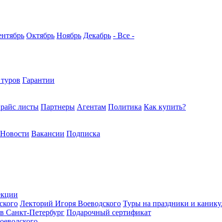
ентябрь
Октябрь
Ноябрь
Декабрь
- Все -
 туров
Гарантии
райс листы
Партнеры
Агентам
Политика
Как купить?
Новости
Вакансии
Подписка
екции
ского
Лекторий Игоря Воеводского
Туры на праздники и каник
в Санкт-Петербург
Подарочный сертификат
оеводского