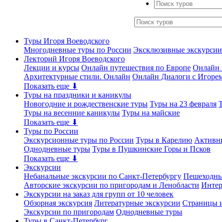
Туры Игоря Воеводского
Многодневные туры по России
Эксклюзивные экскурсии
Лекторий Игоря Воеводского
Лекции и курсы
Онлайн путешествия по Европе
Онлайн 
Архитектурные стили. Онлайн
Онлайн Диалоги с Игоре
Показать еще ⬇
Туры на праздники и каникулы
Новогодние и рождественские туры
Туры на 23 февраля
Туры на весенние каникулы
Туры на майские
Показать еще ⬇
Туры по России
Экскурсионные туры по России
Туры в Карелию
Активн
Однодневные туры
Туры в Пушкинские Горы и Псков
Показать еще ⬇
Экскурсии
Небанальные экскурсии по Санкт-Петербургу
Пешеходны
Авторские экскурсии по пригородам и Ленобласти
Интер
Экскурсии на заказ для групп от 10 человек
Обзорная экскурсия
Литературные экскурсии
Страницы и
Экскурсии по пригородам
Однодневные туры
Туры в Санкт-Петербург