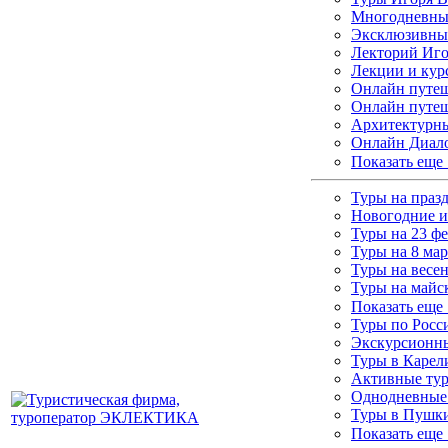
Многодневные
Эксклюзивны
Лекторий Иго
Лекции и кур
Онлайн путеш
Онлайн путеш
Архитектурны
Онлайн Диало
Показать еще
Туры на праз
Новогодние и
Туры на 23 ф
Туры на 8 мар
Туры на весе
Туры на майс
Показать еще
Туры по Росс
Экскурсионны
Туры в Каре
Активные ту
Однодневные
Туры в Пушки
Показать еще