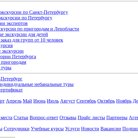
экскурсии по Санкт-Петербургу
кскурсии по Петербургу
ии экспертов
скурсии по пригородам и Ленобласти
е экскурсии для детей
заказ для групп от 10 человек
курсия
 экскурсии
ории Петербурга
 пригородам
 туры
-Петербург
ндивидуальные небанальные туры
сертификат
рт
Апрель
Май
Июнь
Июль
Август
Сентябрь
Октябрь
Ноябрь
Де
 места
Статьи
Вопрос-ответ
Отзывы
Прайс листы
Партнеры
Аге
ы
Сотрудники
Учебные курсы
Услуги
Новости
Вакансии
Подпис