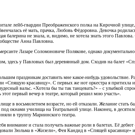
спитале лейб-гвардии Преображенского полка на Кирочной улице
венчалась её мать, прачка, Любовь Фёдоровна. Девочка родилась
я балерина не знала, и, видимо, не хотела знать этого Павлова
в обществе Анна Павловна.
мерсанте Лазаре Соломоновиче Полякове, однако документально 
м, здесь у Павловых был деревянный дом. Сходив на балет «Спя
льшим праздникам доставить мне какое-нибудь удовольствие. Раз
 «Спящую красавицу». С первых же нот оркестра я притихла и 
удесный вальс. «Хотела бы ты так танцевать?» – с улыбкой спроси
этот первый вечер в театре, который решил мою участь».
ище в восьмилетнем возрасте, но ей отказали. Желание стать ба
ла под окнами училища на Театральной улице. Наконец, в десяти
риняли в труппу Мариинского театра.
себя внимание и стала получать важные роли в балетах. Её дебют 
едовали Зюльма в «Жизели», Фея Кандид в «Спящей красавице» и 