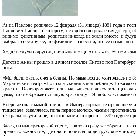
Анна Павлова родилась 12 февраля (31 января) 1881 года в го
Павлович Павлов, с которым, незадолго до рождения дочери, об
видимо, фиктивным, родители никогда не жили вместе, и будуща
выбрала себе другое, по фамилии - известно, что её называли 
Ходили слухи о другом, настоящем отце Анны - известном ком
Детство Анны прошло в дачном посёлке Лигово под Петербурго
писала:
«Мы были очень, очень бедны. Но мама всегда ухитрялась по бо
Мариинский театр. «Вот ты и увидишь волшебниц». Показывали
красоты. Во втором акте толпа мальчиков и девочек танцевала ч
дама, что изображает спящую красавицу». Я люблю вспоминать 
Впервые она с мамой пришла в Императорское театральное учил
танцевала, закалялась, пила парное молоко, часами простаива
театральное училище, по окончании которого в 1899 году её п
Здесь, на императорской сцене, Павлова сразу же обратила на 
предосторожности», где она исполнила па-де-труа, затем посл