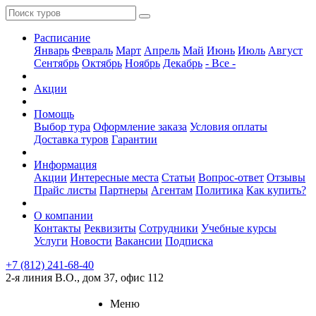
Расписание
Январь
Февраль
Март
Апрель
Май
Июнь
Июль
Август
Сентябрь
Октябрь
Ноябрь
Декабрь
- Все -
Акции
Помощь
Выбор тура
Оформление заказа
Условия оплаты
Доставка туров
Гарантии
Информация
Акции
Интересные места
Статьи
Вопрос-ответ
Отзывы
Прайс листы
Партнеры
Агентам
Политика
Как купить?
О компании
Контакты
Реквизиты
Сотрудники
Учебные курсы
Услуги
Новости
Вакансии
Подписка
+7 (812) 241-68-40
2-я линия В.О., дом 37, офис 112
Меню