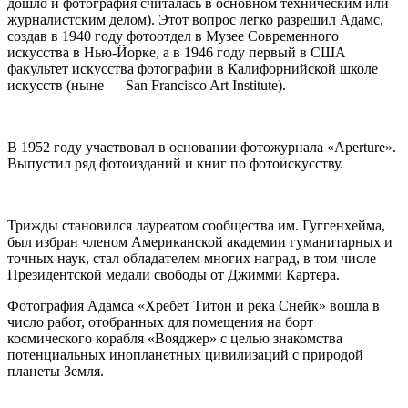
дошло и фотография считалась в основном техническим или
журналистским делом). Этот вопрос легко разрешил Адамс,
создав в 1940 году фотоотдел в Музее Современного
искусства в Нью-Йорке, а в 1946 году первый в США
факультет искусства фотографии в Калифорнийской школе
искусств (ныне — San Francisco Art Institute).
В 1952 году участвовал в основании фотожурнала «Aperture».
Выпустил ряд фотоизданий и книг по фотоискусству.
Трижды становился лауреатом сообщества им. Гуггенхейма,
был избран членом Американской академии гуманитарных и
точных наук, стал обладателем многих наград, в том числе
Президентской медали свободы от Джимми Картера.
Фотография Адамса «Хребет Титон и река Снейк» вошла в
число работ, отобранных для помещения на борт
космического корабля «Вояджер» с целью знакомства
потенциальных инопланетных цивилизаций с природой
планеты Земля.