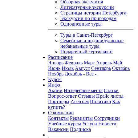
Обзорная экскурсия
Литературные экскурсии
Страницы истории Петербурга
Экскурсии по пригородам
Однодневные туры
Туры в Санкт-Петербург
Семейные и индивидуальные
небанальные туры
Подарочный сертификат
Расписание
Январь
Февраль
Март
Апрель
Май
Июнь
Июль
Август
Сентябрь
Октябрь
Ноябрь
Декабрь
- Все -
Курсы
Инфо
Акции
Интересные места
Статьи
Вопрос-ответ
Отзывы
Прайс листы
Партнеры
Агентам
Политика
Как
купить?
О компании
Контакты
Реквизиты
Сотрудники
Учебные курсы
Услуги
Новости
Вакансии
Подписка