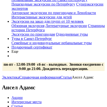
Пешеходные экскурсии по Петербургу
Суперэкскурсии
экспертов
Авторские экскурсии по пригородам и Ленобласти
Интерактивные экскурсии для детей
Экскурсии на заказ для групп от 10 человек
Обзорная экскурсия
Литературные экскурсии
Страницы
истории Петербурга
Экскурсии по пригородам
Однодневные туры
Туры в Санкт-Петербург
Семейные и индивидуальные небанальные туры
Подарочный сертификат
Еще
пн-пт - 12:00-19:00 сб-вс
- выходные.
Звонки ежедневно с
9:00 до 21:00. Дождитесь переадресации.
Эклектика
Справочная информация
Статьи
Ансел Адамс
Ансел Адамс
Акции
Интересные места
Статьи