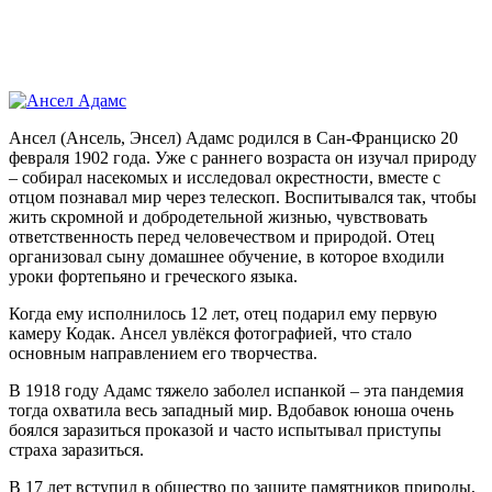
Ансел (Ансель, Энсел) Адамс родился в Сан-Франциско 20
февраля 1902 года. Уже с раннего возраста он изучал природу
– собирал насекомых и исследовал окрестности, вместе с
отцом познавал мир через телескоп. Воспитывался так, чтобы
жить скромной и добродетельной жизнью, чувствовать
ответственность перед человечеством и природой. Отец
организовал сыну домашнее обучение, в которое входили
уроки фортепьяно и греческого языка.
Когда ему исполнилось 12 лет, отец подарил ему первую
камеру Кодак. Ансел увлёкся фотографией, что стало
основным направлением его творчества.
В 1918 году Адамс тяжело заболел испанкой – эта пандемия
тогда охватила весь западный мир. Вдобавок юноша очень
боялся заразиться проказой и часто испытывал приступы
страха заразиться.
В 17 лет вступил в общество по защите памятников природы,