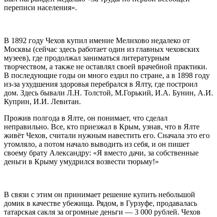
переписи населения».
В 1892 году Чехов купил имение Мелихово недалеко от
Москвы (сейчас здесь работает один из главных чеховских
музеев), где продолжал заниматься литературным
творчеством, а также не оставлял своей врачебной практики.
В последующие годы он много ездил по стране, а в 1898 году
из-за ухудшения здоровья перебрался в Ялту, где построил
дом. Здесь бывали Л.Н. Толстой, М.Горький, И.А. Бунин, А.И.
Куприн, И.И. Левитан.
Прожив полгода в Ялте, он понимает, что сделал
неправильно. Все, кто приезжал в Крым, узнав, что в Ялте
живёт Чехов, считали нужным навестить его. Сначала это его
утомляло, а потом начало выводить из себя, и он пишет
своему брату Александру: «Я вместо дачи, за собственные
деньги в Крыму умудрился возвести тюрьму!»
В связи с этим он принимает решение купить небольшой
домик в качестве убежища. Рядом, в Гурзуфе, продавалась
татарская сакля за огромные деньги — 3 000 рублей. Чехов