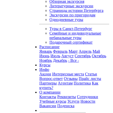
Обзорная экскурсия
Литературные экскурсии
Страницы истории Петербурга
Экскурсии по пригородам
Однодневные туры
Туры в Санкт-Петербург
Семейные и индивидуальные
небанальные туры
Подарочный сертификат
Расписание
Январь
Февраль
Март
Апрель
Май
Июнь
Июль
Август
Сентябрь
Октябрь
Ноябрь
Декабрь
- Все -
Курсы
Инфо
Акции
Интересные места
Статьи
Вопрос-ответ
Отзывы
Прайс листы
Партнеры
Агентам
Политика
Как
купить?
О компании
Контакты
Реквизиты
Сотрудники
Учебные курсы
Услуги
Новости
Вакансии
Подписка