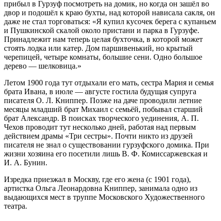
прибыл в Гурзуф посмотреть на домик, но когда он зашёл во
двор и подошёл к краю бухты, над которой нависала сакля, он
даже не стал торговаться: «Я купил кусочек берега с купаньем
и Пушкинской скалой около пристани и парка в Гурзуфе.
Принадлежит нам теперь целая бухточка, в которой может
стоять лодка или катер. Дом паршивенький, но крытый
черепицей, четыре комнаты, большие сени. Одно большое
дерево — шелковица.»
Летом 1900 года тут отдыхали его мать, сестра Мария и семья
брата Ивана, в июле — августе гостила будущая супруга
писателя О. Л. Книппер. Позже на даче проводили летние
месяцы младший брат Михаил с семьёй, побывал старший
брат Александр. В поисках творческого уединения, А. П.
Чехов проводит тут несколько дней, работая над первым
действием драмы «Три сестры». Почти никто из друзей
писателя не знал о существовании гурзуфского домика. При
жизни хозяина его посетили лишь В. Ф. Комиссаржевская и
И. А. Бунин.
Изредка приезжал в Москву, где его жена (c 1901 года),
артистка Ольга Леонардовна Книппер, занимала одно из
выдающихся мест в труппе Московского Художественного
театра.