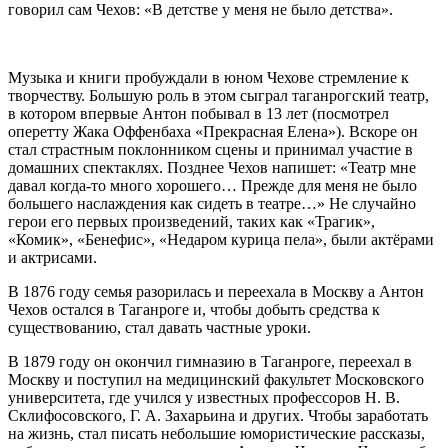
говорил сам Чехов: «В детстве у меня не было детства».
Музыка и книги пробуждали в юном Чехове стремление к
творчеству. Большую роль в этом сыграл таганрогский театр,
в котором впервые Антон побывал в 13 лет (посмотрел
оперетту Жака Оффенбаха «Прекрасная Елена»). Вскоре он
стал страстным поклонником сцены и принимал участие в
домашних спектаклях. Позднее Чехов напишет: «Театр мне
давал когда-то много хорошего… Прежде для меня не было
большего наслаждения как сидеть в театре…» Не случайно
герои его первых произведений, таких как «Трагик»,
«Комик», «Бенефис», «Недаром курица пела», были актёрами
и актрисами.
В 1876 году семья разорилась и переехала в Москву а Антон
Чехов остался в Таганроге и, чтобы добыть средства к
существованию, стал давать частные уроки.
В 1879 году он окончил гимназию в Таганроге, переехал в
Москву и поступил на медицинский факультет Московского
университета, где учился у известных профессоров Н. В.
Склифосовского, Г. А. Захарьина и других. Чтобы заработать
на жизнь, стал писать небольшие юмористические рассказы,