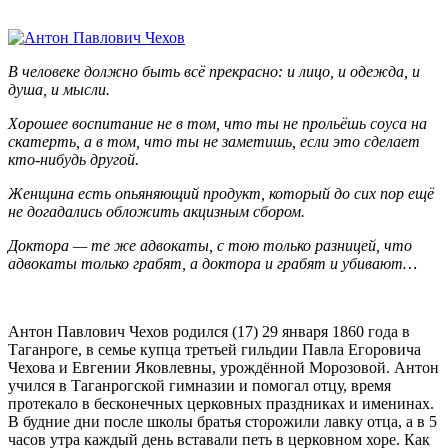
В человеке должно быть всё прекрасно: и лицо, и одежда, и
душа, и мысли.
Хорошее воспитание не в том, что ты не прольёшь соуса на
скатерть, а в том, что ты не заметишь, если это сделает
кто-нибудь другой.
Женщина есть опьяняющий продукт, который до сих пор ещё
не догадались обложить акцизным сбором.
Доктора — те же адвокаты, с тою только разницей, что
адвокаты только грабят, а доктора и грабят и убивают…
Антон Павлович Чехов родился (17) 29 января 1860 года в
Таганроге, в семье купца третьей гильдии Павла Егоровича
Чехова и Евгении Яковлевны, урождённой Морозовой. Антон
учился в Таганрогской гимназии и помогал отцу, время
протекало в бесконечных церковных праздниках и именинах.
В будние дни после школы братья сторожили лавку отца, а в 5
часов утра каждый день вставали петь в церковном хоре. Как