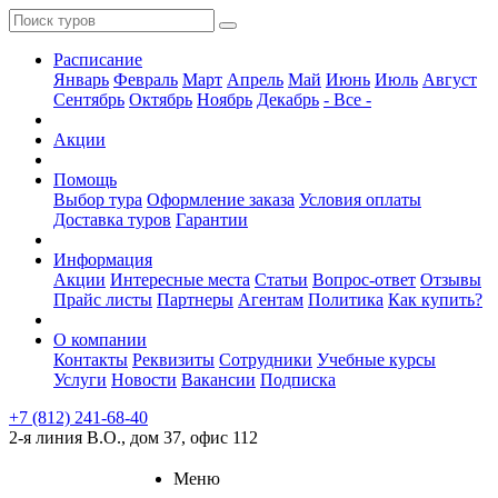
Расписание
Январь
Февраль
Март
Апрель
Май
Июнь
Июль
Август
Сентябрь
Октябрь
Ноябрь
Декабрь
- Все -
Акции
Помощь
Выбор тура
Оформление заказа
Условия оплаты
Доставка туров
Гарантии
Информация
Акции
Интересные места
Статьи
Вопрос-ответ
Отзывы
Прайс листы
Партнеры
Агентам
Политика
Как купить?
О компании
Контакты
Реквизиты
Сотрудники
Учебные курсы
Услуги
Новости
Вакансии
Подписка
+7 (812) 241-68-40
2-я линия В.О., дом 37, офис 112
Меню