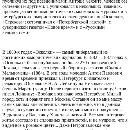
публикуя их под псевдонимами: Антоша Чехонте, Человек без
селезёнки и другими. Публиковался в небольших изданиях,
преимущественно юмористических: московских журналах и в
петербургских юмористических еженедельниках «Осколки»,
«Стрекоза»; сотрудничал с «Петербургской газетой», с
суворинской газетой «Новое время» и с «Русскими
ведомостями».
В 1880-х годах «Осколки» — самый либеральный из
российских юмористических журналов. В 1882—1887 годах в
«Осколках» было опубликовано более 270 произведений
Чехова, в том числе его первый сборник рассказов «Сказки
Мельпомены» (1884). В эти годы молодой Антон Павлович
время от времени приезжал в Петербург к издателю и
редактору «Осколков» Н. А. Лейкину на Николаевскую
(теперь Марата) улицу. После первого визита в столицу Чехов
писал Лейкину: «Вообще воспеваю весь Петербург. Милый
город, хоть и бранят его в Москве. Оставил он во мне массу
самых милых впечатлений. Очень возможно, что в данном
случае, в суждении своем о Питере, мои мозги подкуплены.
Ведь жил я у Вас, как у Христа за пазухой. Все мое питерское
житье состояло из сплошных приятностей, и не мудрено, что я
видел все в розовом цвете... Даже Петропавловка мне