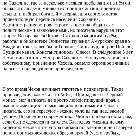
на Сахалине, где за несколько месяцев пребывания на нём он
общался с людьми, узнавал истории их жизни, причины
ссылки и набирал богатый материал для своих заметок,
провёл полную перепись населения Сахалина.
Администрация острова строго запретила общаться с
политическими заключёнными, но писатель нарушал этот
запрет. Возвращался Чехов с Сахалина морским путём,
работал в библиотеке Общества изучения Амурского края во
Владивостоке, далее были Гонконг, Сингапур, остров Цейлон,
Суэцкий канал, Константинополь, Одесса. В следующие 5 лет
Чехов писал книгу «Остров Сахалин». Это путешествие, по
собственному признанию Чехова, оказало огромное влияние
на все его последующие произведения.
В это время Чехов начинает тяготеть к психиатрии. Такие
произведения, как «Палата № 6», «Припадок» и «Чёрный
монах» мог написать не просто любой пишущий врач, а
именно «медицински мыслящий» в понимании Чехова
писатель, его интересуют «всякие уклоны так называемой
души». По мнению современника, Чехов стал бы психиатром,
если бы не сделался писателем. Благодаря «медицинскому»
ви́дению Чехова литература обязана появлению в ней галереи
неповторимых чеховских образов врачей (часто грубых,