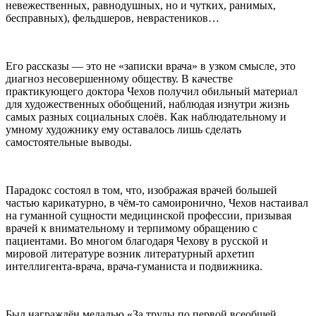
невежественных, равнодушных, но и чутких, ранимых,
бесправных), фельдшеров, неврастеников…
Его рассказы — это не «записки врача» в узком смысле, это
диагноз несовершенному обществу. В качестве
практикующего доктора Чехов получил обильный материал
для художественных обобщений, наблюдая изнутри жизнь
самых разных социальных слоёв. Как наблюдательному и
умному художнику ему оставалось лишь сделать
самостоятельные выводы.
Парадокс состоял в том, что, изображая врачей большей
частью карикатурно, в чём-то самоиронично, Чехов настаивал
на гуманной сущности медицинской профессии, призывая
врачей к внимательному и терпимому обращению с
пациентами. Во многом благодаря Чехову в русской и
мировой литературе возник литературный архетип
интеллигента-врача, врача-гуманиста и подвижника.
Был награждён медалью «За труды по первой всеобщей