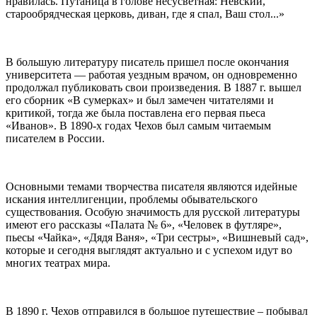
нравилась. Путаница в голове несусветная: Невский,
старообрядческая церковь, диван, где я спал, Ваш стол...»
В большую литературу писатель пришел после окончания
университета — работая уездным врачом, он одновременно
продолжал публиковать свои произведения. В 1887 г. вышел
его сборник «В сумерках» и был замечен читателями и
критикой, тогда же была поставлена его первая пьеса
«Иванов». В 1890-х годах Чехов был самым читаемым
писателем в России.
Основными темами творчества писателя являются идейные
искания интеллигенции, проблемы обывательского
существования. Особую значимость для русской литературы
имеют его рассказы «Палата № 6», «Человек в футляре»,
пьесы «Чайка», «Дядя Ваня», «Три сестры», «Вишневый сад»,
которые и сегодня выглядят актуально и с успехом идут во
многих театрах мира.
В 1890 г. Чехов отправился в большое путешествие – побывал