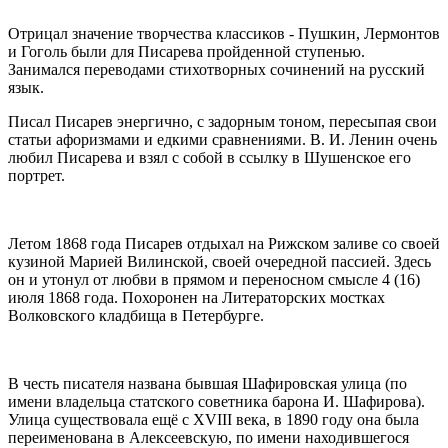
Отрицал значение творчества классиков - Пушкин, Лермонтов
и Гоголь были для Писарева пройденной ступенью.
Занимался переводами стихотворных сочинений на русский
язык.
Писал Писарев энергично, с задорным тоном, пересыпая свои
статьи афоризмами и едкими сравнениями. В. И. Ленин очень
любил Писарева и взял с собой в ссылку в Шушенское его
портрет.
Летом 1868 года Писарев отдыхал на Рижском заливе со своей
кузиной Марией Вилинской, своей очередной пассией. Здесь
он и утонул от любви в прямом и переносном смысле 4 (16)
июля 1868 года. Похоронен на Литераторских мостках
Волковского кладбища в Петербурге.
В честь писателя названа бывшая Шафировская улица (по
имени владельца статского советника барона И. Шафирова).
Улица существовала ещё с XVIII века, в 1890 году она была
переименована в Алексеевскую, по имени находившегося