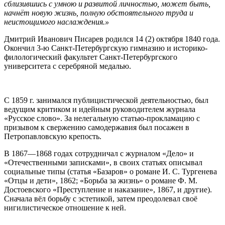
сблизившись с умною и развитой личностью, может быть,
начнёт новую жизнь, полную обстоятельного труда и
неистощимого наслаждения.»
Дмитрий Иванович Писарев родился 14 (2) октября 1840 года.
Окончил 3-ю Санкт-Петербургскую гимназию и историко-
филологический факультет Санкт-Петербургского
университета с серебряной медалью.
С 1859 г. занимался публицистической деятельностью, был
ведущим критиком и идейным руководителем журнала
«Русское слово». За нелегальную статью-прокламацию с
призывом к свержению самодержавия был посажен в
Петропавловскую крепость.
В 1867—1868 годах сотрудничал с журналом «Дело» и
«Отечественными записками», в своих статьях описывал
социальные типы (статья «Базаров» о романе И. С. Тургенева
«Отцы и дети», 1862; «Борьба за жизнь» о романе Ф. М.
Достоевского «Преступление и наказание», 1867, и другие).
Сначала вёл борьбу с эстетикой, затем преодолевал своё
нигилистическое отношение к ней.