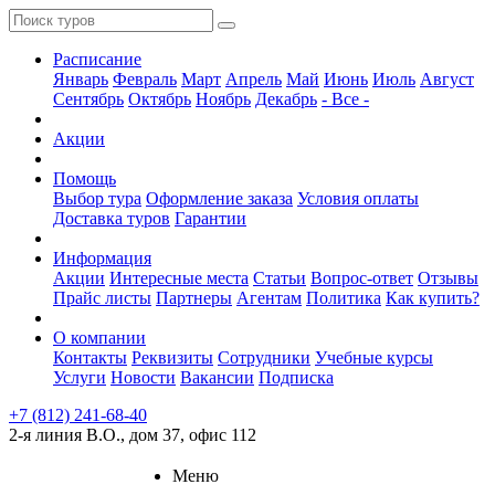
Расписание
Январь
Февраль
Март
Апрель
Май
Июнь
Июль
Август
Сентябрь
Октябрь
Ноябрь
Декабрь
- Все -
Акции
Помощь
Выбор тура
Оформление заказа
Условия оплаты
Доставка туров
Гарантии
Информация
Акции
Интересные места
Статьи
Вопрос-ответ
Отзывы
Прайс листы
Партнеры
Агентам
Политика
Как купить?
О компании
Контакты
Реквизиты
Сотрудники
Учебные курсы
Услуги
Новости
Вакансии
Подписка
+7 (812) 241-68-40
2-я линия В.О., дом 37, офис 112
Меню