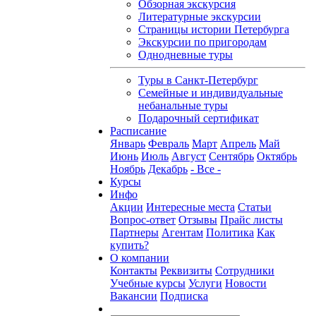
Обзорная экскурсия
Литературные экскурсии
Страницы истории Петербурга
Экскурсии по пригородам
Однодневные туры
Туры в Санкт-Петербург
Семейные и индивидуальные
небанальные туры
Подарочный сертификат
Расписание
Январь
Февраль
Март
Апрель
Май
Июнь
Июль
Август
Сентябрь
Октябрь
Ноябрь
Декабрь
- Все -
Курсы
Инфо
Акции
Интересные места
Статьи
Вопрос-ответ
Отзывы
Прайс листы
Партнеры
Агентам
Политика
Как
купить?
О компании
Контакты
Реквизиты
Сотрудники
Учебные курсы
Услуги
Новости
Вакансии
Подписка