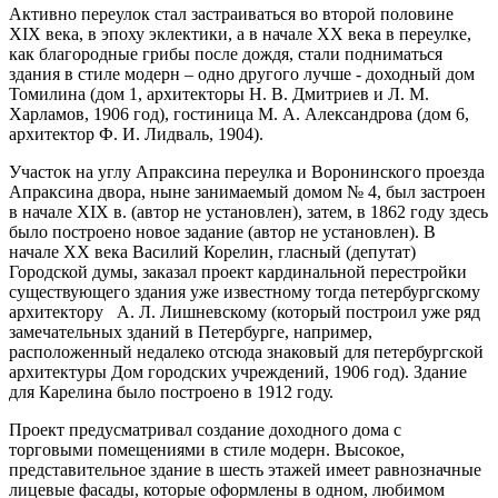
Активно переулок стал застраиваться во второй половине
XIX века, в эпоху эклектики, а в начале XX века в переулке,
как благородные грибы после дождя, стали подниматься
здания в стиле модерн – одно другого лучше - доходный дом
Томилина (дом 1, архитекторы Н. В. Дмитриев и Л. М.
Харламов, 1906 год), гостиница М. А. Александрова (дом 6,
архитектор Ф. И. Лидваль, 1904).
Участок на углу Апраксина переулка и Воронинского проезда
Апраксина двора, ныне занимаемый домом № 4, был застроен
в начале XIX в. (автор не установлен), затем, в 1862 году здесь
было построено новое задание (автор не установлен). В
начале XX века Василий Корелин, гласный (депутат)
Городской думы, заказал проект кардинальной перестройки
существующего здания уже известному тогда петербургскому
архитектору А. Л. Лишневскому (который построил уже ряд
замечательных зданий в Петербурге, например,
расположенный недалеко отсюда знаковый для петербургской
архитектуры Дом городских учреждений, 1906 год). Здание
для Карелина было построено в 1912 году.
Проект предусматривал создание доходного дома с
торговыми помещениями в стиле модерн. Высокое,
представительное здание в шесть этажей имеет равнозначные
лицевые фасады, которые оформлены в одном, любимом