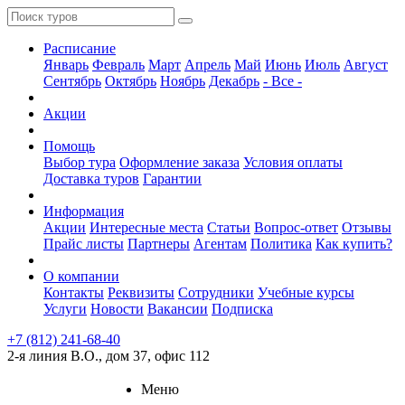
Расписание
Январь
Февраль
Март
Апрель
Май
Июнь
Июль
Август
Сентябрь
Октябрь
Ноябрь
Декабрь
- Все -
Акции
Помощь
Выбор тура
Оформление заказа
Условия оплаты
Доставка туров
Гарантии
Информация
Акции
Интересные места
Статьи
Вопрос-ответ
Отзывы
Прайс листы
Партнеры
Агентам
Политика
Как купить?
О компании
Контакты
Реквизиты
Сотрудники
Учебные курсы
Услуги
Новости
Вакансии
Подписка
+7 (812) 241-68-40
2-я линия В.О., дом 37, офис 112
Меню