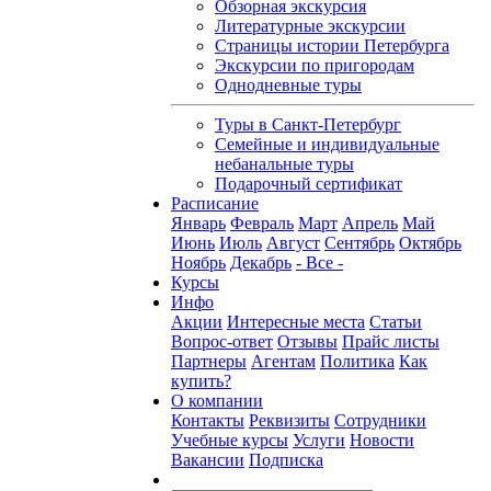
Обзорная экскурсия
Литературные экскурсии
Страницы истории Петербурга
Экскурсии по пригородам
Однодневные туры
Туры в Санкт-Петербург
Семейные и индивидуальные
небанальные туры
Подарочный сертификат
Расписание
Январь
Февраль
Март
Апрель
Май
Июнь
Июль
Август
Сентябрь
Октябрь
Ноябрь
Декабрь
- Все -
Курсы
Инфо
Акции
Интересные места
Статьи
Вопрос-ответ
Отзывы
Прайс листы
Партнеры
Агентам
Политика
Как
купить?
О компании
Контакты
Реквизиты
Сотрудники
Учебные курсы
Услуги
Новости
Вакансии
Подписка