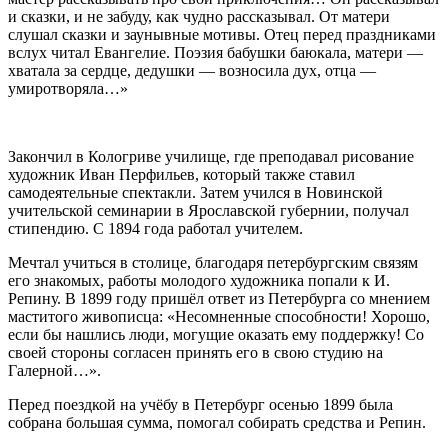
и сказки, и не забуду, как чудно рассказывал. От матери
слушал сказки и заунывные мотивы. Отец перед праздниками
вслух читал Евангелие. Поэзия бабушки баюкала, матери —
хватала за сердце, дедушки — возносила дух, отца —
умиротворяла…»
Закончил в Кологриве училище, где преподавал рисование
художник Иван Перфильев, который также ставил
самодеятельные спектакли. Затем учился в Новинской
учительской семинарии в Ярославской губернии, получал
стипендию. С 1894 года работал учителем.
Мечтал учиться в столице, благодаря петербургским связям
его знакомых, работы молодого художника попали к И.
Репину. В 1899 году пришёл ответ из Петербурга со мнением
маститого живописца: «Несомненные способности! Хорошо,
если бы нашлись люди, могущие оказать ему поддержку! Со
своей стороны согласен принять его в свою студию на
Галерной…».
Перед поездкой на учёбу в Петербург осенью 1899 была
собрана большая сумма, помогал собирать средства и Репин.