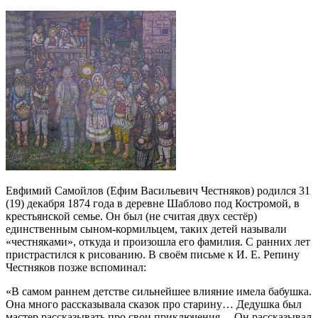
Евфимий Самойлов (Ефим Васильевич Честняков) родился 31
(19) декабря 1874 года в деревне Шаблово под Костромой, в
крестьянской семье. Он был (не считая двух сестёр)
единственным сыном-кормильцем, таких детей называли
«честняками», откуда и произошла его фамилия. С ранних лет
пристрастился к рисованию. В своём письме к И. Е. Репину
Честняков позже вспоминал:
«В самом раннем детстве сильнейшее влияние имела бабушка.
Она много рассказывала сказок про старину… Дедушка был
мастер рассказывать про свои приключения… Он рассказывал