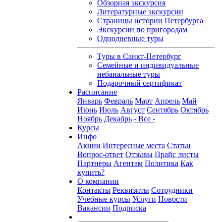
Обзорная экскурсия
Литературные экскурсии
Страницы истории Петербурга
Экскурсии по пригородам
Однодневные туры
Туры в Санкт-Петербург
Семейные и индивидуальные
небанальные туры
Подарочный сертификат
Расписание
Январь
Февраль
Март
Апрель
Май
Июнь
Июль
Август
Сентябрь
Октябрь
Ноябрь
Декабрь
- Все -
Курсы
Инфо
Акции
Интересные места
Статьи
Вопрос-ответ
Отзывы
Прайс листы
Партнеры
Агентам
Политика
Как
купить?
О компании
Контакты
Реквизиты
Сотрудники
Учебные курсы
Услуги
Новости
Вакансии
Подписка