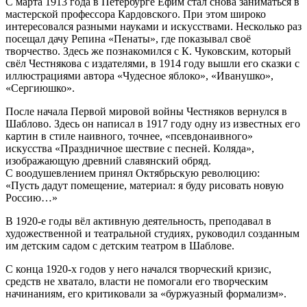
С марта 1913 года в Петербурге Ефим стал снова заниматься в
мастерской профессора Кардовского. При этом широко
интересовался разными науками и искусствами. Несколько раз
посещал дачу Репина «Пенаты», где показывал своё
творчество. Здесь же познакомился с К. Чуковским, который
свёл Честнякова с издателями, в 1914 году вышли его сказки с
иллюстрациями автора «Чудесное яблоко», «Иванушко»,
«Сергиюшко».
После начала Первой мировой войны Честняков вернулся в
Шаблово. Здесь он написал в 1917 году одну из известных его
картин в стиле наивного, точнее, «псевдонаивного»
искусства «Праздничное шествие с песней. Коляда»,
изображающую древний славянский обряд.
С воодушевлением принял Октябрьскую революцию:
«Пусть дадут помещение, материал: я буду рисовать новую
Россию…»
В 1920-е годы вёл активную деятельность, преподавал в
художественной и театральной студиях, руководил созданным
им детским садом с детским театром в Шаблове.
С конца 1920-х годов у него начался творческий кризис,
средств не хватало, власти не помогали его творческим
начинаниям, его критиковали за «буржуазный формализм».