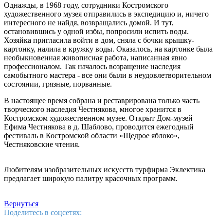
Однажды, в 1968 году, сотрудники Костромского
художественного музея отправились в экспедицию и, ничего
интересного не найдя, возвращались домой. И тут,
остановившись у одной избы, попросили испить воды.
Хозяйка пригласила войти в дом, сняла с бочки крышку-
картонку, налила в кружку воды. Оказалось, на картонке была
необыкновенная живописная работа, написанная явно
профессионалом. Так началось возращение наследия
самобытного мастера - все они были в неудовлетворительном
состоянии, грязные, порванные.
В настоящее время собрана и реставрирована только часть
творческого наследия Честнякова, многое хранится в
Костромском художественном музее. Открыт Дом-музей
Ефима Честнякова в д. Шаблово, проводится ежегодный
фестиваль в Костромской области «Щедрое яблоко»,
Честняковские чтения.
Любителям изобразительных искусств турфирма Эклектика
предлагает широкую палитру красочных программ.
Вернуться
Поделитесь в соцсетях: