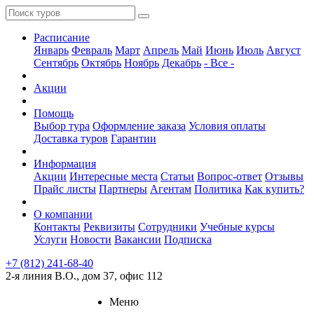
Расписание
Январь
Февраль
Март
Апрель
Май
Июнь
Июль
Август
Сентябрь
Октябрь
Ноябрь
Декабрь
- Все -
Акции
Помощь
Выбор тура
Оформление заказа
Условия оплаты
Доставка туров
Гарантии
Информация
Акции
Интересные места
Статьи
Вопрос-ответ
Отзывы
Прайс листы
Партнеры
Агентам
Политика
Как купить?
О компании
Контакты
Реквизиты
Сотрудники
Учебные курсы
Услуги
Новости
Вакансии
Подписка
+7 (812) 241-68-40
2-я линия В.О., дом 37, офис 112
Меню