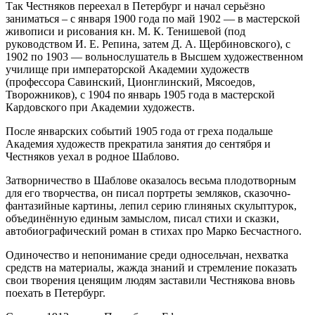
Так Честняков переехал в Петербург и начал серьёзно
заниматься – с января 1900 года по май 1902 — в мастерской
живописи и рисования кн. М. К. Тенишевой (под
руководством И. Е. Репина, затем Д. А. Щербиновского), с
1902 по 1903 — вольнослушатель в Высшем художественном
училище при императорской Академии художеств
(профессора Савинский, Ционглинский, Мясоедов,
Творожников), с 1904 по январь 1905 года в мастерской
Кардовского при Академии художеств.
После январских событий 1905 года от греха подальше
Академия художеств прекратила занятия до сентября и
Честняков уехал в родное Шаблово.
Затворничество в Шаблове оказалось весьма плодотворным
для его творчества, он писал портреты земляков, сказочно-
фантазийные картины, лепил серию глиняных скульптурок,
объединённую единым замыслом, писал стихи и сказки,
автобиографический роман в стихах про Марко Бесчастного.
Одиночество и непонимание среди односельчан, нехватка
средств на материалы, жажда знаний и стремление показать
свои творения ценящим людям заставили Честнякова вновь
поехать в Петербург.