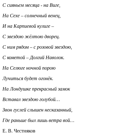
С сияньем месяца - на Виге,
На Сехе – солнечный венец,
И на Карпиевой кулиге –
С звездою жёлтою дворец.
С ним рядом – с розовой звездою,
С кометой – Долгий Наволок.
На Селюге ночной порою
Лучиться будет огонёк.
На Лондушке прекрасный замок
Вставал звездою голубой…
Звон гуслей слышен несказанный,
Где раньше был лишь ветра вой…
Е. В. Честняков