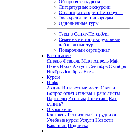
Обзорная экскурсия
Литературные экскурсии
Страницы истории Петербурга
Экскурсии по пригородам
Однодневные туры
Туры в Санкт-Петербург
Семейные и индивидуальные
небанальные туры
Подарочный сертификат
Расписание
Январь
Февраль
Март
Апрель
Май
Июнь
Июль
Август
Сентябрь
Октябрь
Ноябрь
Декабрь
- Все -
Курсы
Инфо
Акции
Интересные места
Статьи
Вопрос-ответ
Отзывы
Прайс листы
Партнеры
Агентам
Политика
Как
купить?
О компании
Контакты
Реквизиты
Сотрудники
Учебные курсы
Услуги
Новости
Вакансии
Подписка