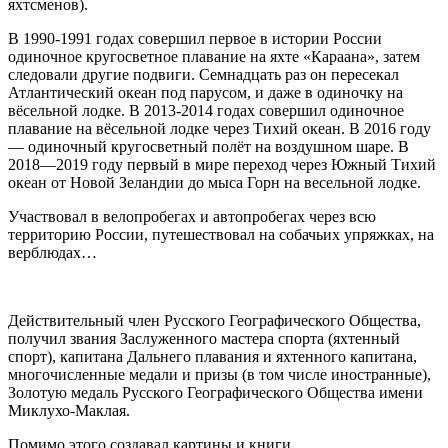
яхтсменов).
В 1990-1991 годах совершил первое в истории России
одиночное кругосветное плавание на яхте «Караана», затем
следовали другие подвиги. Семнадцать раз он пересекал
Атлантический океан под парусом, и даже в одиночку на
вёсельной лодке. В 2013-2014 годах совершил одиночное
плавание на вёсельной лодке через Тихий океан. В 2016 году
— одиночный кругосветный полёт на воздушном шаре. В
2018—2019 году первый в мире переход через Южный Тихий
океан от Новой Зеландии до мыса Горн на весельной лодке.
Участвовал в велопробегах и автопробегах через всю
территорию России, путешествовал на собачьих упряжках, на
верблюдах…
Действительный член Русского Географического Общества,
получил звания Заслуженного мастера спорта (яхтенный
спорт), капитана Дальнего плавания и яхтенного капитана,
многочисленные медали и призы (в том числе иностранные),
Золотую медаль Русского Географического Общества имени
Миклухо-Маклая.
Помимо этого создавал картины и книги.