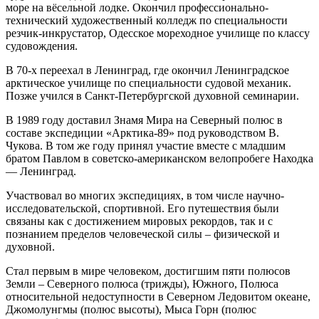
море на вёсельной лодке. Окончил профессионально-
технический художественный колледж по специальности
резчик-инкрустатор, Одесское мореходное училище по классу
судовождения.
В 70-х переехал в Ленинград, где окончил Ленинградское
арктическое училище по специальности судовой механик.
Позже учился в Санкт-Петербургской духовной семинарии.
В 1989 году доставил Знамя Мира на Северный полюс в
составе экспедиции «Арктика-89» под руководством В.
Чукова. В том же году принял участие вместе с младшим
братом Павлом в советско-американском велопробеге Находка
— Ленинград.
Участвовал во многих экспедициях, в том числе научно-
исследовательской, спортивной. Его путешествия были
связаны как с достижением мировых рекордов, так и с
познанием пределов человеческой силы – физической и
духовной.
Стал первым в мире человеком, достигшим пяти полюсов
Земли – Северного полюса (трижды), Южного, Полюса
относительной недоступности в Северном Ледовитом океане,
Джомолунгмы (полюс высоты), Мыса Горн (полюс