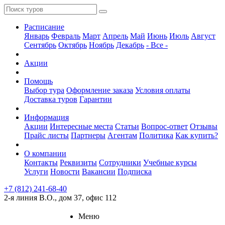
Расписание
Январь
Февраль
Март
Апрель
Май
Июнь
Июль
Август
Сентябрь
Октябрь
Ноябрь
Декабрь
- Все -
Акции
Помощь
Выбор тура
Оформление заказа
Условия оплаты
Доставка туров
Гарантии
Информация
Акции
Интересные места
Статьи
Вопрос-ответ
Отзывы
Прайс листы
Партнеры
Агентам
Политика
Как купить?
О компании
Контакты
Реквизиты
Сотрудники
Учебные курсы
Услуги
Новости
Вакансии
Подписка
+7 (812) 241-68-40
2-я линия В.О., дом 37, офис 112
Меню