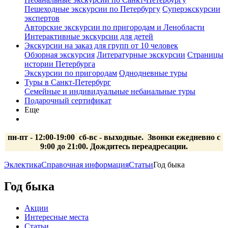
Пешеходные экскурсии по Петербургу
Суперэкскурсии
экспертов
Авторские экскурсии по пригородам и Ленобласти
Интерактивные экскурсии для детей
Экскурсии на заказ для групп от 10 человек
Обзорная экскурсия
Литературные экскурсии
Страницы
истории Петербурга
Экскурсии по пригородам
Однодневные туры
Туры в Санкт-Петербург
Семейные и индивидуальные небанальные туры
Подарочный сертификат
Еще
пн-пт - 12:00-19:00 сб-вс
- выходные.
Звонки ежедневно с
9:00 до 21:00. Дождитесь переадресации.
Эклектика
Справочная информация
Статьи
Год быка
Год быка
Акции
Интересные места
Статьи