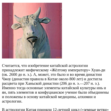
Считается, что изобретение китайской астрологии
принадлежит мифическому «Жёлтому императору» Хуан-ди
(ок. 2600 до н. э.). А, может, это было и во время династии
Чжоу (династия правила в Китае около 800 лет) и достигла
расцвета при Ханьской династии (206 до н. э.—207 н. э.).
Именно тогда основные элементы китайской культуры инь и
ян, пять элементов и конфуцианское учение были объединены
и положены в основу китайской медицины, алхимии и
астрологии.
В астрологии Китая приняли 12-летний цикл («земные ветви»