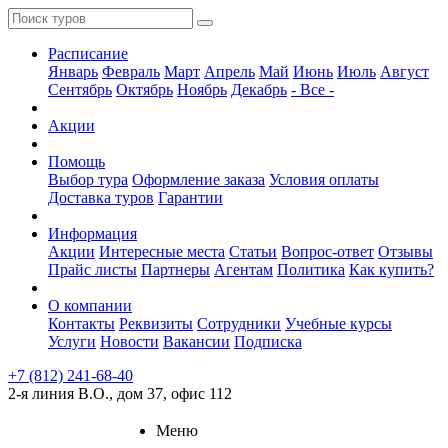
Расписание
Январь
Февраль
Март
Апрель
Май
Июнь
Июль
Август
Сентябрь
Октябрь
Ноябрь
Декабрь
- Все -
Акции
Помощь
Выбор тура
Оформление заказа
Условия оплаты
Доставка туров
Гарантии
Информация
Акции
Интересные места
Статьи
Вопрос-ответ
Отзывы
Прайс листы
Партнеры
Агентам
Политика
Как купить?
О компании
Контакты
Реквизиты
Сотрудники
Учебные курсы
Услуги
Новости
Вакансии
Подписка
+7 (812) 241-68-40
2-я линия В.О., дом 37, офис 112
Меню