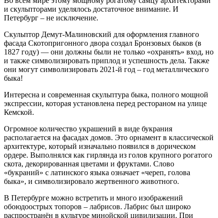
Во всём мире этому мощному рогатому самцу архитекторами
и скульпторами уделялось достаточное внимание. И
Петербург – не исключение.
Скульптор Демут-Малиновский для оформления главного
фасада Скотопригонного двора создал Бронзовых быков (в
1827 году) — они должны были не только «охранять» вход, но
и также символизировать приплод и успешность дела. Также
они могут символизировать 2021-й год – год металлического
быка!
Интересна и современная скульптура быка, полного мощной
экспрессии, которая установлена перед рестораном на улице
Кемской.
Огромное количество украшений в виде букрания
располагается на фасадах домов. Это орнамент в классической
архитектуре, который изначально появился в дорическом
ордере. Выполнялся как гирлянда из голов крупного рогатого
скота, декорированная цветами и фруктами. Слово
«букраний» с латинского языка означает «череп, голова
быка», и символизировало жертвенного животного.
В Петербурге можно встретить и много изображений
обоюдоострых топоров – лабрисов. Лабрис был широко
распространён в культуре минойской цивилизации. При