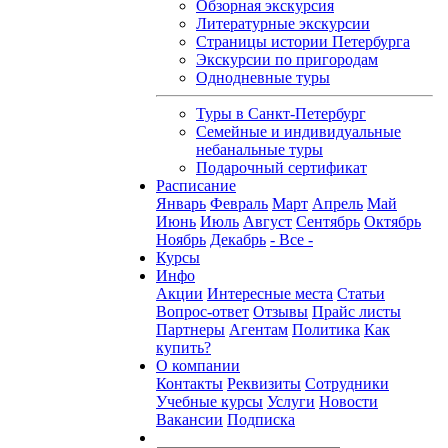
Обзорная экскурсия
Литературные экскурсии
Страницы истории Петербурга
Экскурсии по пригородам
Однодневные туры
Туры в Санкт-Петербург
Семейные и индивидуальные
небанальные туры
Подарочный сертификат
Расписание
Январь
Февраль
Март
Апрель
Май
Июнь
Июль
Август
Сентябрь
Октябрь
Ноябрь
Декабрь
- Все -
Курсы
Инфо
Акции
Интересные места
Статьи
Вопрос-ответ
Отзывы
Прайс листы
Партнеры
Агентам
Политика
Как
купить?
О компании
Контакты
Реквизиты
Сотрудники
Учебные курсы
Услуги
Новости
Вакансии
Подписка