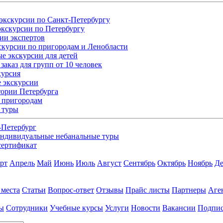
экскурсии по Санкт-Петербургу
кскурсии по Петербургу
ии экспертов
скурсии по пригородам и Ленобласти
е экскурсии для детей
заказ для групп от 10 человек
курсия
 экскурсии
ории Петербурга
 пригородам
 туры
-Петербург
ндивидуальные небанальные туры
сертификат
рт
Апрель
Май
Июнь
Июль
Август
Сентябрь
Октябрь
Ноябрь
Де
 места
Статьи
Вопрос-ответ
Отзывы
Прайс листы
Партнеры
Аге
ы
Сотрудники
Учебные курсы
Услуги
Новости
Вакансии
Подпис