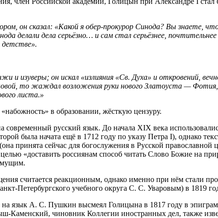
ия, член Российской академии, Голицын при Александре I стал
ором, он сказал: «Какой я обер-прокурор Синода? Вы знаете, чт
нода делали дела серьёзно… и сам стал серьёзнее, почтительнее 
в детстве».
и и изуверы; он искал «излияния «Св. Духа» и откровений, вечн
иновой, то жаждал возложения руки нового Златоуста — Фотия,
вого листа.»
«набожность» в образовании, жёсткую цензуру.
современный русский язык. До начала XIX века использовались
орой была начата ещё в 1712 году по указу Петра I), однако тек
(она принята сейчас для богослужения в Русской православной 
 целью «доставить россиянам способ читать Слово Божие на при
имущим.
ния считается реакционным, однако именно при нём стали про
нкт-Петербургского учебного округа С. С. Уваровым) в 1819 год
й на язык А. С. Пушкин высмеял Голицына в 1817 году в эпигра
нтыш-Каменский, чиновник Коллегии иностранных дел, также из