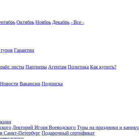
ентябрь
Октябрь
Ноябрь
Декабрь
- Все -
 туров
Гарантии
райс листы
Партнеры
Агентам
Политика
Как купить?
Новости
Вакансии
Подписка
екции
ского
Лекторий Игоря Воеводского
Туры на праздники и каник
в Санкт-Петербург
Подарочный сертификат
оеводского