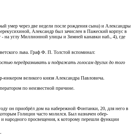
рый умер через две недели после рождения сына) и Александры
Перекусихиной, Александр был зачислен в Пажеский корпус в
- на углу Миллионной улицы и Зимней канавки наб., 4), где
ветского льва. Граф Ф. П. Толстой вспоминал:
ностью передразнивать и подражать голосам других до того
ер-юнкером великого князя Александра Павловича.
мператором по неизвестной причине.
году он приобрёл дом на набережной Фонтанки, 20, для него в
 которым Голицин часто молился. Был назначен обер-
л и народного просвещения, к которому перешли функции