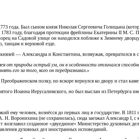
1773 года. Был сыном князя Николая Сергеевича Голицына (кото
 1783 году, благодаря протекции фрейлины Екатерины II М. С. 
орец на Садовой улице он находился поближе к Зимнему дворцу 
, танцам и верховой езде.
 князей — Александра и Константина, возмужав, превратился в с
Имея от природы острый ум, он в особенности отличался способ
нять его за того, кого он передразнивал.»
Преображенском полку, но вскоре вернулся ко двору и стал кам
святого Иоанна Иерусалимского, но был выслан из Петербурга и
ий ему человек, вознёсся до первых лиц в государстве. В 1811 
. Н. Воронихина (не сохранилась), сюда заезжал Александр I, с
 гг возглавил созданное «двуединое» Министерство духовных де
авления духовных дел иностранных исповеданий.