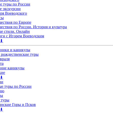
 туры по России
е экскурсии
ря Воеводского
сы
ествия по Европе
ествия по России. История и культура
е стили. Онлайн
ги с Игорем Воеводским
 ⬇
дники и каникулы
 рождественские туры
евраля
та
нние каникулы
кие
 ⬇
ии
е туры по России
лию
ры
 туры
нские Горы и Псков
 ⬇