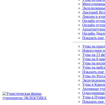
Многодневные
Эксклюзивны
Лекторий Иго
Лекции и кур
Онлайн путеш
Онлайн путеш
Архитектурны
Онлайн Диало
Показать еще
Туры на праз
Новогодние и
Туры на 23 ф
Туры на 8 мар
Туры на весе
Туры на майс
Показать еще
Туры по Росс
Экскурсионны
Туры в Каре
Активные ту
Однодневные
Туры в Пушки
Показать еще