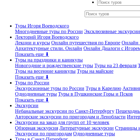
Туры Игоря Воеводского
Многодневные туры по России
Эксклюзивные экскурсии
Лекторий Игоря Воеводского
Лекции и курсы
Онлайн путешествия по Европе
Онлайн 
Архитектурные стили. Онлайн
Онлайн Диалоги с Игоре
Показать еще ⬇
Туры на праздники и каникулы
Новогодние и рождественские туры
Туры на 23 февраля
Туры на весенние каникулы
Туры на майские
Показать еще ⬇
Туры по России
Экскурсионные туры по России
Туры в Карелию
Активн
Однодневные туры
Туры в Пушкинские Горы и Псков
Показать еще ⬇
Экскурсии
Небанальные экскурсии по Санкт-Петербургу
Пешеходны
Авторские экскурсии по пригородам и Ленобласти
Интер
Экскурсии на заказ для групп от 10 человек
Обзорная экскурсия
Литературные экскурсии
Страницы и
Экскурсии по пригородам
Однодневные туры
Туры в Санкт-Петербург