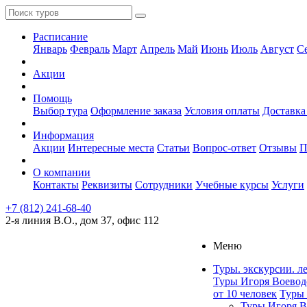
Расписание
Январь
Февраль
Март
Апрель
Май
Июнь
Июль
Август
С
Акции
Помощь
Выбор тура
Оформление заказа
Условия оплаты
Доставка
Информация
Акции
Интересные места
Статьи
Вопрос-ответ
Отзывы
П
О компании
Контакты
Реквизиты
Сотрудники
Учебные курсы
Услуги
+7 (812) 241-68-40
2-я линия В.О., дом 37, офис 112
Меню
Туры. экскурсии. л
Туры Игоря Воевод
от 10 человек
Туры 
Туры Игоря В