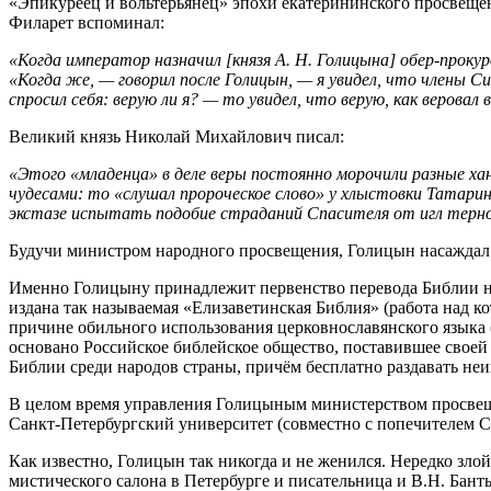
«Эпикуреец и вольтерьянец» эпохи екатерининского просвещен
Филарет вспоминал:
«Когда император назначил [князя А. Н. Голицына] обер-прокур
«Когда же, — говорил после Голицын, — я увидел, что члены Си
спросил себя: верую ли я? — то увидел, что верую, как веровал 
Великий князь Николай Михайлович писал:
«Этого «младенца» в деле веры постоянно морочили разные ханж
чудесами: то «слушал пророческое слово» у хлыстовки Татар
экстазе испытать подобие страданий Спасителя от игл терно
Будучи министром народного просвещения, Голицын насаждал 
Именно Голицыну принадлежит первенство перевода Библии на 
издана так называемая «Елизаветинская Библия» (работа над кот
причине обильного использования церковнославянского языка 
основано Российское библейское общество, поставившее своей
Библии среди народов страны, причём бесплатно раздавать не
В целом время управления Голицыным министерством просвеще
Санкт-Петербургский университет (совместно с попечителем Са
Как известно, Голицын так никогда и не женился. Нередко зло
мистического салона в Петербурге и писательница и В.Н. Ба