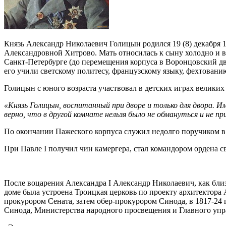
Князь Александр Николаевич Голицын родился 19 (8) декабря 
Александровной Хитрово. Мать относилась к сыну холодно и в
Санкт-Петербурге (до перемещения корпуса в Воронцовский дв
его учили светскому политесу, французскому языку, фехтованию
Голицын с юного возраста участвовал в детских играх великих
«Князь Голицын, воспитанный при дворе и только для двора. 
верно, что в другой комнате нельзя было не обмануться и не при
По окончании Пажеского корпуса служил недолго поручиком в 
При Павле I получил чин камергера, стал командором ордена 
После воцарения Александра I Александр Николаевич, как близк
доме была устроена Троицкая церковь по проекту архитектора А
прокурором Сената, затем обер-прокурором Синода, в 1817-24
Синода, Министерства народного просвещения и Главного упр