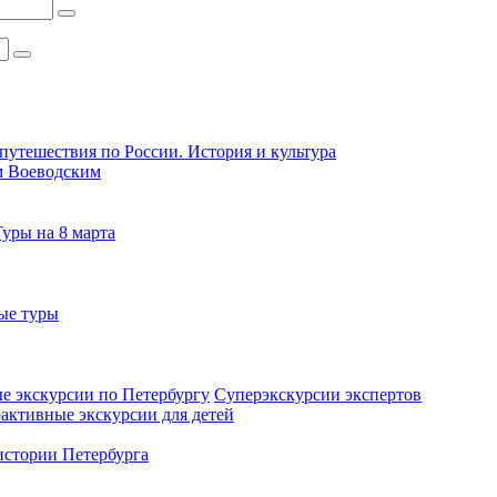
путешествия по России. История и культура
м Воеводским
Туры на 8 марта
ые туры
е экскурсии по Петербургу
Суперэкскурсии экспертов
активные экскурсии для детей
стории Петербурга