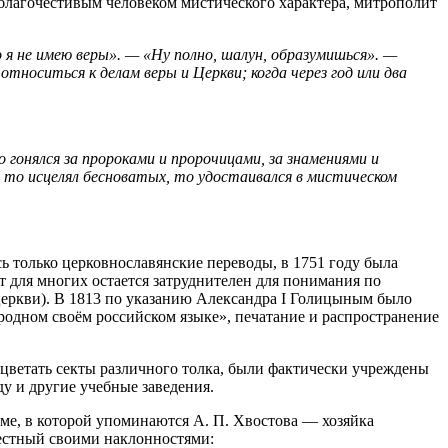
 благочестивым человеком мистического характера, митрополит
о я не имею веры». — «Ну полно, шалун, образумишься». —
относиться к делам веры и Церкви; когда через год или два
о гонялся за пророками и пророчицами, за знамениями и
 то исцелял бесноватых, то удостаивался в мистическом
 только церковнославянские переводы, в 1751 году была
ст для многих остается затруднителен для понимания по
церкви). В 1813 по указанию Александра I Голицыным было
родном своём российском языке», печатание и распространение
цветать секты различного толка, были фактически учреждены
у и другие учебные заведения.
мме, в которой упоминаются А. П. Хвостова — хозяйка
вестный своими наклонностями: