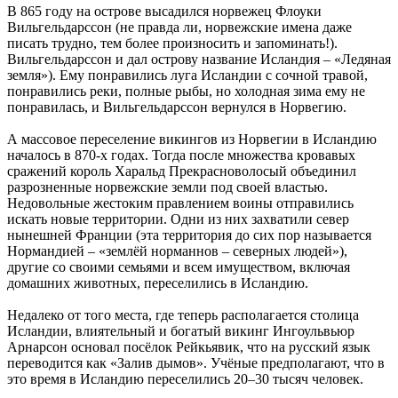
В 865 году на острове высадился норвежец Флоуки
Вильгельдарссон (не правда ли, норвежские имена даже
писать трудно, тем более произносить и запоминать!).
Вильгельдарссон и дал острову название Исландия – «Ледяная
земля»). Ему понравились луга Исландии с сочной травой,
понравились реки, полные рыбы, но холодная зима ему не
понравилась, и Вильгельдарссон вернулся в Норвегию.
А массовое переселение викингов из Норвегии в Исландию
началось в 870-х годах. Тогда после множества кровавых
сражений король Харальд Прекрасноволосый объединил
разрозненные норвежские земли под своей властью.
Недовольные жестоким правлением воины отправились
искать новые территории. Одни из них захватили север
нынешней Франции (эта территория до сих пор называется
Нормандией – «землёй норманнов – северных людей»),
другие со своими семьями и всем имуществом, включая
домашних животных, переселились в Исландию.
Недалеко от того места, где теперь располагается столица
Исландии, влиятельный и богатый викинг Ингоульвьюр
Арнарсон основал посёлок Рейкьявик, что на русский язык
переводится как «Залив дымов». Учёные предполагают, что в
это время в Исландию переселились 20–30 тысяч человек.