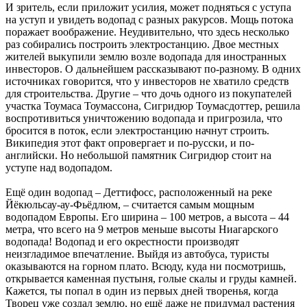
И зритель, если приложит усилия, может подняться с уступа
на уступ и увидеть водопад с разных ракурсов. Мощь потока
поражает воображение. Неудивительно, что здесь несколько
раз собирались построить электростанцию. Двое местных
жителей выкупили землю возле водопада для иностранных
инвесторов. О дальнейшем рассказывают по-разному. В одних
источниках говорится, что у инвесторов не хватило средств
для строительства. Другие – что дочь одного из покупателей
участка Тоумаса Тоумассона, Сигридюр Тоумасдоттер, решила
воспротивиться уничтожению водопада и пригрозила, что
бросится в поток, если электростанцию начнут строить.
Википедия этот факт опровергает и по-русски, и по-
английски. Но небольшой памятник Сигридюр стоит на
уступе над водопадом.
Ещё один водопад – Деттифосс, расположенный на реке
Йёкюльсау-ау-Фьёдлюм, – считается самым мощным
водопадом Европы. Его ширина – 100 метров, а высота – 44
метра, что всего на 9 метров меньше высоты Ниагарского
водопада! Водопад и его окрестности производят
неизгладимое впечатление. Выйдя из автобуса, туристы
оказываются на горном плато. Всюду, куда ни посмотришь,
открывается каменная пустыня, голые скалы и груды камней.
Кажется, ты попал в один из первых дней творенья, когда
Творец уже создал землю, но ещё даже не придумал растения