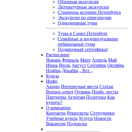
Обзорная экскурсия
Литературные экскурсии
Страницы истории Петербурга
Экскурсии по пригородам
Однодневные туры
Туры в Санкт-Петербург
Семейные и индивидуальные
небанальные туры
Подарочный сертификат
Расписание
Январь
Февраль
Март
Апрель
Май
Июнь
Июль
Август
Сентябрь
Октябрь
Ноябрь
Декабрь
- Все -
Курсы
Инфо
Акции
Интересные места
Статьи
Вопрос-ответ
Отзывы
Прайс листы
Партнеры
Агентам
Политика
Как
купить?
О компании
Контакты
Реквизиты
Сотрудники
Учебные курсы
Услуги
Новости
Вакансии
Подписка