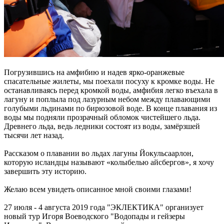
Погрузившись на амфибию и надев ярко-оранжевые
спасательные жилеты, мы поехали посуху к кромке воды. Не
останавливаясь перед кромкой воды, амфибия легко въехала в
лагуну и поплыла под лазурным небом между плавающими
голубыми льдинами по бирюзовой воде. В конце плавания из
воды мы подняли прозрачный обломок чистейшего льда.
Древнего льда, ведь ледники состоят из воды, замёрзшей
тысячи лет назад.
Рассказом о плавании во льдах лагуны Йокульсаарлон,
которую исландцы называют «колыбелью айсбергов», я хочу
завершить эту историю.
Желаю всем увидеть описанное мной своими глазами!
27 июля - 4 августа 2019 года "ЭКЛЕКТИКА" организует
новый тур Игоря Воеводского "Водопады и гейзеры