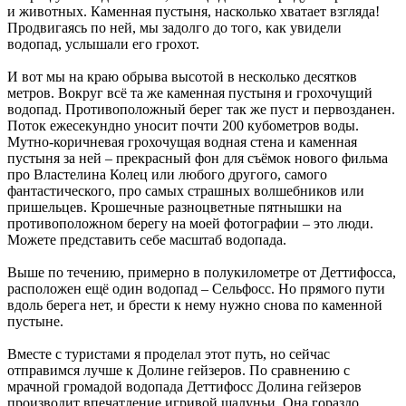
и животных. Каменная пустыня, насколько хватает взгляда!
Продвигаясь по ней, мы задолго до того, как увидели
водопад, услышали его грохот.
И вот мы на краю обрыва высотой в несколько десятков
метров. Вокруг всё та же каменная пустыня и грохочущий
водопад. Противоположный берег так же пуст и первозданен.
Поток ежесекундно уносит почти 200 кубометров воды.
Мутно-коричневая грохочущая водная стена и каменная
пустыня за ней – прекрасный фон для съёмок нового фильма
про Властелина Колец или любого другого, самого
фантастического, про самых страшных волшебников или
пришельцев. Крошечные разноцветные пятнышки на
противоположном берегу на моей фотографии – это люди.
Можете представить себе масштаб водопада.
Выше по течению, примерно в полукилометре от Деттифосса,
расположен ещё один водопад – Сельфосс. Но прямого пути
вдоль берега нет, и брести к нему нужно снова по каменной
пустыне.
Вместе с туристами я проделал этот путь, но сейчас
отправимся лучше к Долине гейзеров. По сравнению с
мрачной громадой водопада Деттифосс Долина гейзеров
производит впечатление игривой шалуньи. Она гораздо