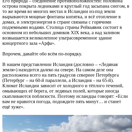
Его природа – соединение противоположностей: половина
острова покрыта ледниками и круглый год засыпана снегом, в
то же время во многих местах в Исландии из-под земли
вырываются мощные фонтаны кипятка, и всё отопление в
домах, и электроэнергия в стране связаны с горячими
подземными водами. Столица страны Рейкьявик состоит в
основном из небольших домиков XIX века, а над заливом
возвышается великолепное ультрасовременное здание
концертного зала «Арфа».
Впрочем, давайте обо всём по-порядку.
В нашем представлении Исландия (дословно – «Ледяная
земля») находится далеко на севере. На самом деле она
расположена всего на пять градусов севернее Петербурга
(Петербург – на 60-й параллели, а Исландия – на 65-й).
Климат Исландии зависит от холодного и тёплого течений,
омывающих её берега, от ледяных полей, которые иногда
скапливаются поблизости. Поэтому исландцы говорят: «Если
вам не нравится погода, подождите пять минут… и станет
ещё хуже».