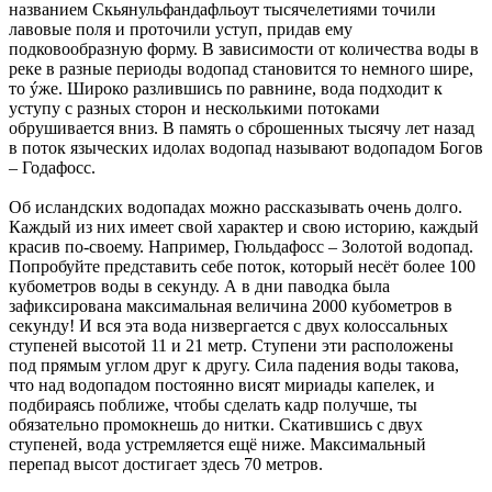
названием Скьянульфандафльоут тысячелетиями точили
лавовые поля и проточили уступ, придав ему
подковообразную форму. В зависимости от количества воды в
реке в разные периоды водопад становится то немного шире,
то ýже. Широко разлившись по равнине, вода подходит к
уступу с разных сторон и несколькими потоками
обрушивается вниз. В память о сброшенных тысячу лет назад
в поток языческих идолах водопад называют водопадом Богов
– Годафосс.
Об исландских водопадах можно рассказывать очень долго.
Каждый из них имеет свой характер и свою историю, каждый
красив по-своему. Например, Гюльдафосс – Золотой водопад.
Попробуйте представить себе поток, который несёт более 100
кубометров воды в секунду. А в дни паводка была
зафиксирована максимальная величина 2000 кубометров в
секунду! И вся эта вода низвергается с двух колоссальных
ступеней высотой 11 и 21 метр. Ступени эти расположены
под прямым углом друг к другу. Сила падения воды такова,
что над водопадом постоянно висят мириады капелек, и
подбираясь поближе, чтобы сделать кадр получше, ты
обязательно промокнешь до нитки. Скатившись с двух
ступеней, вода устремляется ещё ниже. Максимальный
перепад высот достигает здесь 70 метров.