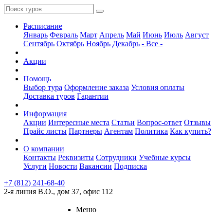
Расписание
Январь
Февраль
Март
Апрель
Май
Июнь
Июль
Август
Сентябрь
Октябрь
Ноябрь
Декабрь
- Все -
Акции
Помощь
Выбор тура
Оформление заказа
Условия оплаты
Доставка туров
Гарантии
Информация
Акции
Интересные места
Статьи
Вопрос-ответ
Отзывы
Прайс листы
Партнеры
Агентам
Политика
Как купить?
О компании
Контакты
Реквизиты
Сотрудники
Учебные курсы
Услуги
Новости
Вакансии
Подписка
+7 (812) 241-68-40
2-я линия В.О., дом 37, офис 112
Меню