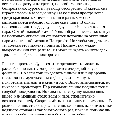
веселее по цвету и не гремит, не ревёт монотонно,
беспрестанно, сурово и пугающе бесстрастно. Кажется, она
играет с тобой в весёлую игру. На большом пространстве
среди красноватых песков и глин в разных местах
располагаются небесно-голубые окна-глаза. В одних
постоянно кипит вода, другие вдруг выплёвывают клочья
пара. Самый главный, самый большой раз в несколько минут
на несколько мгновений становится похожим на окутанный
паром фонтан «Самсон» в Петергофе. Но чтобы увидеть это,
ты должен этот момент поймать. Промежутки между
выбросами кипятка разные. Ты можешь ждать минуты две-
три, пока выброс не повторится.
Если ты просто любуешься этим зрелищем, то можешь
расслабленно ждать, когда состоится очередной «пуск
фонтана». Но если хочешь сделать снимок или видеоролик,
предстоит помучиться. Ты ждёшь две-три минуты,
приготовив аппарат и нажав «пуск». Видео записывается, но
ничего не происходит. Пар клочьями лениво поднимается с
голубой поверхности. Но едва ты на секунду выключишь
видео, как мощный столб воды и пара стремительно
возносится к небу. Скорее жмёшь на клавишу и снимаешь… В
ролике – лишь столб пара… на снимке – лишь жалкие остатки
водяного столба! И так много-много раз, пока не понимаешь,
что пора собирать туристов и бежать в автобус.