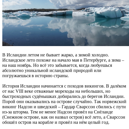
В Исландии летом не бывает жарко, а зимой холодно.
Исландское лето похоже на начало мая в Петербурге, а зима –
на наш ноябрь. Но всё это забывается, когда любуешься
абсолютно уникальной исландской природой или
погружаешься в историю страны.
История Исландии начинается с походов викингов. В далёком
от нас VIII веке отважные мореходы на небольших, но
быстроходных судёнышках добирались до берегов Исландии.
Порой они оказывались на острове случайно. Так норвежский
викинг Надсон и шведский – Гардар Сварссон сбились с пути
из-за шторма. Тем не менее Надсон провёл на Снёланде
(Снежном острове, как он назвал остров) всё лето, а Сварссон
обошёл остров на корабле и провёл на нём целый год.