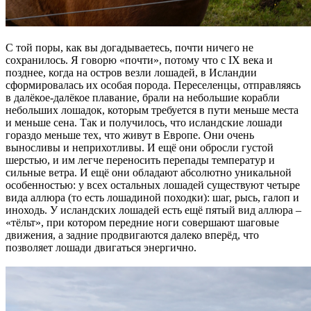
С той поры, как вы догадываетесь, почти ничего не
сохранилось. Я говорю «почти», потому что с IX века и
позднее, когда на остров везли лошадей, в Исландии
сформировалась их особая порода. Переселенцы, отправляясь
в далёкое-далёкое плавание, брали на небольшие корабли
небольших лошадок, которым требуется в пути меньше места
и меньше сена. Так и получилось, что исландские лошади
гораздо меньше тех, что живут в Европе. Они очень
выносливы и неприхотливы. И ещё они обросли густой
шерстью, и им легче переносить перепады температур и
сильные ветра. И ещё они обладают абсолютно уникальной
особенностью: у всех остальных лошадей существуют четыре
вида аллюра (то есть лошадиной походки): шаг, рысь, галоп и
иноходь. У исландских лошадей есть ещё пятый вид аллюра –
«тёльт», при котором передние ноги совершают шаговые
движения, а задние продвигаются далеко вперёд, что
позволяет лошади двигаться энергично.