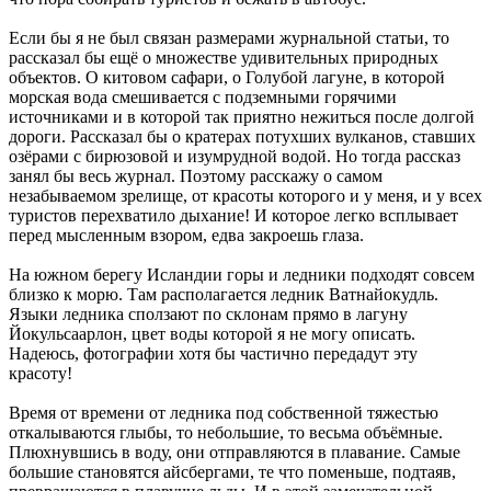
Если бы я не был связан размерами журнальной статьи, то
рассказал бы ещё о множестве удивительных природных
объектов. О китовом сафари, о Голубой лагуне, в которой
морская вода смешивается с подземными горячими
источниками и в которой так приятно нежиться после долгой
дороги. Рассказал бы о кратерах потухших вулканов, ставших
озёрами с бирюзовой и изумрудной водой. Но тогда рассказ
занял бы весь журнал. Поэтому расскажу о самом
незабываемом зрелище, от красоты которого и у меня, и у всех
туристов перехватило дыхание! И которое легко всплывает
перед мысленным взором, едва закроешь глаза.
На южном берегу Исландии горы и ледники подходят совсем
близко к морю. Там располагается ледник Ватнайокудль.
Языки ледника сползают по склонам прямо в лагуну
Йокульсаарлон, цвет воды которой я не могу описать.
Надеюсь, фотографии хотя бы частично передадут эту
красоту!
Время от времени от ледника под собственной тяжестью
откалываются глыбы, то небольшие, то весьма объёмные.
Плюхнувшись в воду, они отправляются в плавание. Самые
большие становятся айсбергами, те что поменьше, подтаяв,