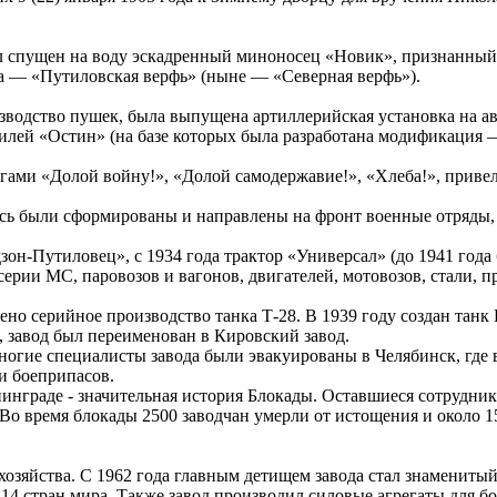
ыл спущен на воду эскадренный миноносец «Новик», признанный 
ка — «Путиловская верфь» (ныне — «Северная верфь»).
водство пушек, была выпущена артиллерийская установка на ав
илей «Остин» (на базе которых была разработана модификация
унгами «Долой войну!», «Долой самодержавие!», «Хлеба!», прив
сь были сформированы и направлены на фронт военные отряды, с
зон-Путиловец», с 1934 года трактор «Универсал» (до 1941 года
ерии МС, паровозов и вагонов, двигателей, мотовозов, стали, 
ено серийное производство танка Т-28. В 1939 году создан танк
а, завод был переименован в Кировский завод.
огие специалисты завода были эвакуированы в Челябинск, где 
и боеприпасов.
нинграде - значительная история Блокады. Оставшиеся сотрудни
Во время блокады 2500 заводчан умерли от истощения и около 1
хозяйства. С 1962 года главным детищем завода стал знамениты
в 14 стран мира. Также завод производил силовые агрегаты для