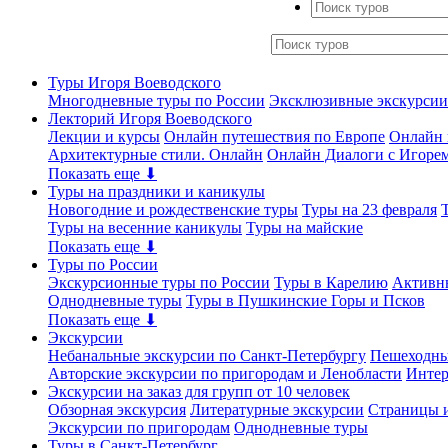
Туры Игоря Воеводского
Многодневные туры по России
Эксклюзивные экскурсии
Лекторий Игоря Воеводского
Лекции и курсы
Онлайн путешествия по Европе
Онлайн 
Архитектурные стили. Онлайн
Онлайн Диалоги с Игоре
Показать еще ⬇
Туры на праздники и каникулы
Новогодние и рождественские туры
Туры на 23 февраля
Туры на весенние каникулы
Туры на майские
Показать еще ⬇
Туры по России
Экскурсионные туры по России
Туры в Карелию
Активн
Однодневные туры
Туры в Пушкинские Горы и Псков
Показать еще ⬇
Экскурсии
Небанальные экскурсии по Санкт-Петербургу
Пешеходны
Авторские экскурсии по пригородам и Ленобласти
Интер
Экскурсии на заказ для групп от 10 человек
Обзорная экскурсия
Литературные экскурсии
Страницы и
Экскурсии по пригородам
Однодневные туры
Туры в Санкт-Петербург