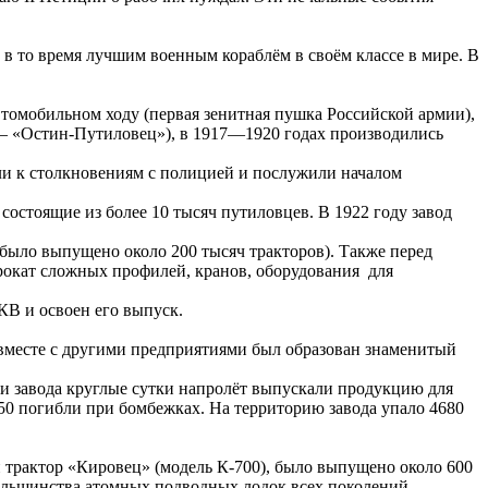
в то время лучшим военным кораблём в своём классе в мире. В
томобильном ходу (первая зенитная пушка Российской армии),
 — «Остин-Путиловец»), в 1917—1920 годах производились
ели к столкновениям с полицией и послужили началом
остоящие из более 10 тысяч путиловцев. В 1922 году завод
 было выпущено около 200 тысяч тракторов). Также перед
прокат сложных профилей, кранов, оборудования для
 КВ и освоен его выпуск.
вместе с другими предприятиями был образован знаменитый
ки завода круглые сутки напролёт выпускали продукцию для
50 погибли при бомбежках. На территорию завода упало 4680
й трактор «Кировец» (модель К-700), было выпущено около 600
 большинства атомных подводных лодок всех поколений,