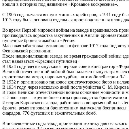
вошли в историю под названием «Кровавое воскресенье».
С 1905 года начался выпуск минных крейсеров, в 1911 году б
1913 году была основана отдельная производственная площад
Во время Первой мировой войны на заводе наращивалось произ
производилась доработка закупленных в Англии бронеавтомоб
пушечные бронеавтомобили «Рено».
Массовая забастовка путиловцев в феврале 1917 года под лоз
Февральской революции.
После национализации завода во время гражданской войны зде
стал называться «Красный путиловец».
В 1924 году здесь выпускался первый советский трактор «Форд
Великой отечественной войной был налажен выпуск трамваев с
строительства метро, паровых турбин, автомобилей серии Л-1.
В 1932 г. организовано танковое конструкторское бюро и налаж
В 1934 году, через несколько дней после убийства С. М. Киров
В годы Великой отечественной войны основные мощности и мн
«Танкоград» — крупнейшее тогда производство бронетехники 
История Кировского завода, работавшего во время войны в Ле
фронта, ремонтировали бронетехнику, выпускали боеприпасы. 
снарядов, 770 фугасных и зажигательных бомб.
В послевоенные годы завод производил технику для сельского 
тысяч тракторов, 12 тысяч из которых отправлены на экспорт 