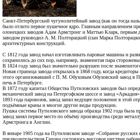
Санкт-Петербургский чугунолитейный завод (как он тогда назыв
было отлито первое пушечное ядро. Главным направлением пр
олонецких заводов Адам Армстронг и Маттью Кларк, первым 
заводом руководил А. М. Полторацкий (сын Марка Полторацкого
архитектурных конструкций.
С 1812 года завод начал изготавливать паровые машины и раз
сохранились до сих пор, например, знаменитая пара сторожевых
В 1824 году завод был значительно разрушен после знаменито
Новая страница завода открылась в 1868 году, когда кредитор
этого организовавший с П. М. Обуховым Обуховский завод в Пет
печь в Петербурге.
В 1872 году капитал Общества Путиловских заводов был опреде
механический завод на Петергофском шоссе и завод «Аркадия»
1893 года паровозов, завод занял ведущее положение в этой от
подъёмные краны и многие другие виды продукции.
Пушка системы Путиловского завода образца 1902 года была пр
завод занял первое место по объёму производства среди метал
Армстронга в Англии.
В январе 1905 года на Путиловском заводе «Собрание русских 
предводительством Гапона состоялось массовое шествие рабочи