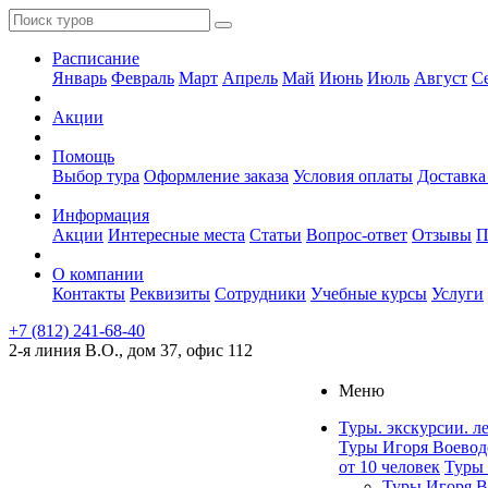
Расписание
Январь
Февраль
Март
Апрель
Май
Июнь
Июль
Август
С
Акции
Помощь
Выбор тура
Оформление заказа
Условия оплаты
Доставка
Информация
Акции
Интересные места
Статьи
Вопрос-ответ
Отзывы
П
О компании
Контакты
Реквизиты
Сотрудники
Учебные курсы
Услуги
+7 (812) 241-68-40
2-я линия В.О., дом 37, офис 112
Меню
Туры. экскурсии. л
Туры Игоря Воевод
от 10 человек
Туры 
Туры Игоря В