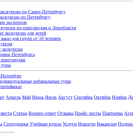
экскурсии по Санкт-Петербургу
кскурсии по Петербургу
ии экспертов
скурсии по пригородам и Ленобласти
е экскурсии для детей
заказ для групп от 10 человек
курсия
 экскурсии
ории Петербурга
 пригородам
 туры
-Петербург
ндивидуальные небанальные туры
сертификат
рт
Апрель
Май
Июнь
Июль
Август
Сентябрь
Октябрь
Ноябрь
Де
 места
Статьи
Вопрос-ответ
Отзывы
Прайс листы
Партнеры
Аге
ы
Сотрудники
Учебные курсы
Услуги
Новости
Вакансии
Подпис