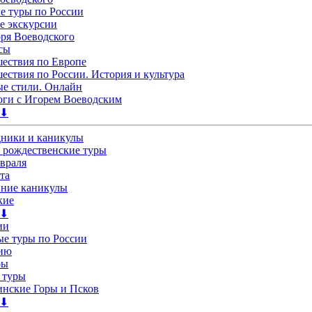
 туры по России
е экскурсии
ря Воеводского
сы
ествия по Европе
ествия по России. История и культура
е стили. Онлайн
ги с Игорем Воеводским
 ⬇
дники и каникулы
 рождественские туры
евраля
та
нние каникулы
кие
 ⬇
ии
е туры по России
лию
ры
 туры
нские Горы и Псков
 ⬇