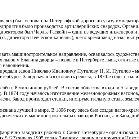
ался) был основан на Петергофской дороге по указу императора П
едприятия было производство артиллерийских снарядов. Органи
директором был Чарльз Гаскойн – один из ведущих инженеров 
, директора Певческой капеллы), в его время завод начал выпу
вивать машиностроительное направление, осваивалось художеств
 львов у Елагина дворца – первые в Петербурге львы, отлитые в 
го наводнения.
ы продали завод Николаю Ивановичу Путилову. Н. И. Путилов - м
ербурге. Завод начал изготовлять рельсы, в 1870-е годы начали
лён в 8 миллионов рублей. В состав общества входили 5 заводо
). В 1874 году началось изготовление железнодорожных вагонов
расли. Завод производил станки, инструментальную сталь, земле
изнана лучшей в мире. В 1896 году здесь был создан вагон-хра
лургических и машиностроительных заводов России, а в Западно
фабрично-заводских рабочих г. Санкт-Петербурга» организовало
х 9 (22) января 1905 года к Зимнему дворцу для вручения Нико