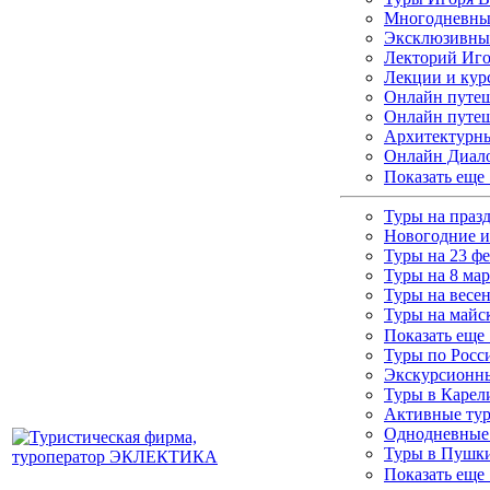
Многодневные
Эксклюзивны
Лекторий Иго
Лекции и кур
Онлайн путеш
Онлайн путеш
Архитектурны
Онлайн Диало
Показать еще
Туры на праз
Новогодние и
Туры на 23 ф
Туры на 8 мар
Туры на весе
Туры на майс
Показать еще
Туры по Росс
Экскурсионны
Туры в Каре
Активные ту
Однодневные
Туры в Пушки
Показать еще