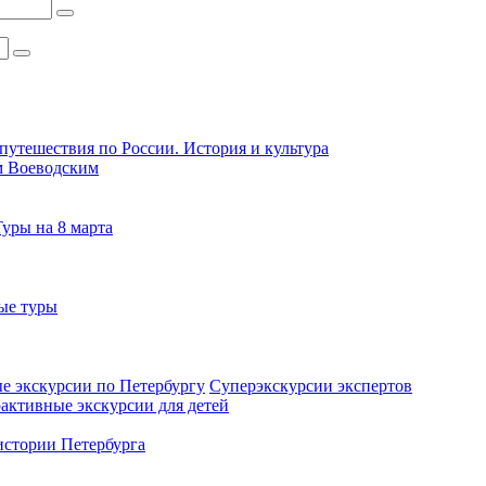
путешествия по России. История и культура
м Воеводским
Туры на 8 марта
ые туры
е экскурсии по Петербургу
Суперэкскурсии экспертов
активные экскурсии для детей
стории Петербурга