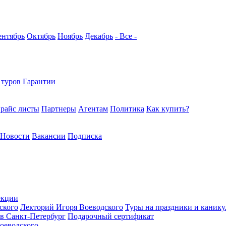
ентябрь
Октябрь
Ноябрь
Декабрь
- Все -
 туров
Гарантии
райс листы
Партнеры
Агентам
Политика
Как купить?
Новости
Вакансии
Подписка
екции
ского
Лекторий Игоря Воеводского
Туры на праздники и каник
в Санкт-Петербург
Подарочный сертификат
оеводского