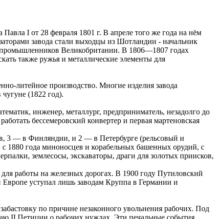
авла I от 28 февраля 1801 г. В апреле того же года на нём
заторами завода стали выходцы из Шотландии - начальник
и промышленников Великобритании. В 1806—1807 годах
скать также ружья и металлические элементы для
енно-литейное производство. Многие изделия завода
чугуне (1822 год).
атематик, инженер, металлург, предприниматель, незадолго до
 работать бессемеровский конвертер и первая мартеновская
в, 3 — в Финляндии, и 2 — в Петербурге (рельсовый и
, с 1880 года миноносцев и корабельных башенных орудий, с
черпалки, землесосы, экскаваторы, драги для золотых приисков,
м для работы на железных дорогах. В 1900 году Путиловский
й Европе уступал лишь заводам Круппа в Германии и
 забастовку по причине незаконного увольнения рабочих. Под
лаю II Петиции о рабочих нуждах. Эти печальные события