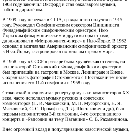
1903 году закончил Оксфорд и стал бакалавром музыки,
работал дирижёром.
В 1909 году переехал в США, гражданство получил в 1915
году. Руководил Симфоническим оркестром Цинциннати,
Филадельфийским симфоническим оркестром, Нью-
Йоркским филармоническим и другими оркестрами,
дирижировал в «Метрополитен-опере» в Нью-Йорке. В 1962
основал и возглавлял Американский симфонический оркестр
в Нью-Йорке, гастролировал по многим странам мира.
В 1958 году в СССР в разгаре была хрущёвская оттепель, на
волне которой Стоковский с Филадельфийским оркестром
был приглашён на гастроли в Москве, Ленинграде и Киеве.
Сохранилась фотография Стоковского с Шостаковичем после
исполнения его 11-й симфонии в 1958 году.
Стоковский предпочитал репертуар музыки композиторов XX
века, часто исполнял музыку русских и советских
композиторов (П. И. Чайковский, М. П. Мусоргский, Н. Я.
Мясковский, С. С. Прокофьев, Д. Д. Шостакович и др.), был
первым исполнителем 3-й симфонии, 4-го фотрепианного
концерта и «Рапсодии на тему Паганини» С. В. Рахманинова.
Внёс огромный вклад в популяризацию классической музыки,