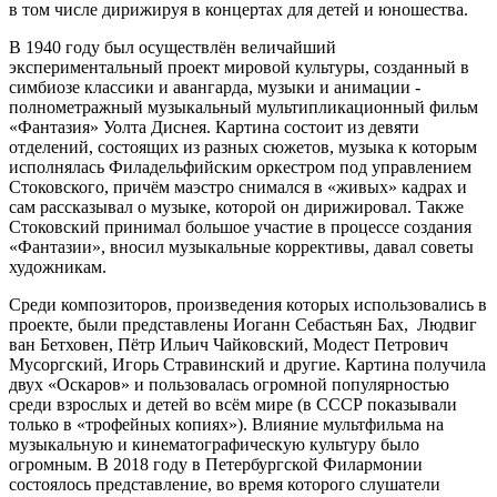
в том числе дирижируя в концертах для детей и юношества.
В 1940 году был осуществлён величайший
экспериментальный проект мировой культуры, созданный в
симбиозе классики и авангарда, музыки и анимации -
полнометражный музыкальный мультипликационный фильм
«Фантазия» Уолта Диснея. Картина состоит из девяти
отделений, состоящих из разных сюжетов, музыка к которым
исполнялась Филадельфийским оркестром под управлением
Стоковского, причём маэстро снимался в «живых» кадрах и
сам рассказывал о музыке, которой он дирижировал. Также
Стоковский принимал большое участие в процессе создания
«Фантазии», вносил музыкальные коррективы, давал советы
художникам.
Среди композиторов, произведения которых использовались в
проекте, были представлены Иоганн Себастьян Бах, Людвиг
ван Бетховен, Пётр Ильич Чайковский, Модест Петрович
Мусоргский, Игорь Стравинский и другие. Картина получила
двух «Оскаров» и пользовалась огромной популярностью
среди взрослых и детей во всём мире (в СССР показывали
только в «трофейных копиях»). Влияние мультфильма на
музыкальную и кинематографическую культуру было
огромным. В 2018 году в Петербургской Филармонии
состоялось представление, во время которого слушатели