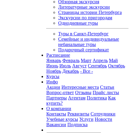
Обзорная экскурсия
Литературные экскурсии
Страницы истории Петербурга
Экскурсии по пригородам
Однодневные туры
Туры в Санкт-Петербург
Семейные и индивидуальные
небанальные туры
Подарочный сертификат
Расписание
Январь
Февраль
Март
Апрель
Май
Июнь
Июль
Август
Сентябрь
Октябрь
Ноябрь
Декабрь
- Все -
Курсы
Инфо
Акции
Интересные места
Статьи
Вопрос-ответ
Отзывы
Прайс листы
Партнеры
Агентам
Политика
Как
купить?
О компании
Контакты
Реквизиты
Сотрудники
Учебные курсы
Услуги
Новости
Вакансии
Подписка