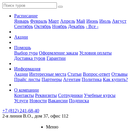
Расписание
Январь
Февраль
Март
Апрель
Май
Июнь
Июль
Август
Сентябрь
Октябрь
Ноябрь
Декабрь
- Все -
Акции
Помощь
Выбор тура
Оформление заказа
Условия оплаты
Доставка туров
Гарантии
Информация
Акции
Интересные места
Статьи
Вопрос-ответ
Отзывы
Прайс листы
Партнеры
Агентам
Политика
Как купить?
О компании
Контакты
Реквизиты
Сотрудники
Учебные курсы
Услуги
Новости
Вакансии
Подписка
+7 (812) 241-68-40
2-я линия В.О., дом 37, офис 112
Меню