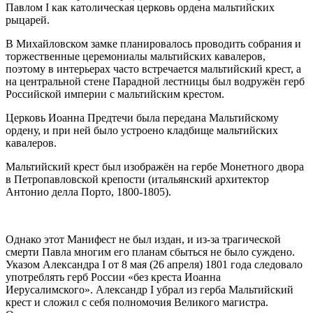
Павлом I как католическая церковь ордена мальтийских
рыцарей.
В Михайловском замке планировалось проводить собрания и
торжественные церемониалы мальтийских кавалеров,
поэтому в интерьерах часто встречается мальтийский крест, а
на центральной стене Парадной лестницы был водружён герб
Российской империи с мальтийским крестом.
Церковь Иоанна Предтечи была передана Мальтийскому
ордену, и при ней было устроено кладбище мальтийских
кавалеров.
Мальтийский крест был изображён на гербе Монетного двора
в Петропавловской крепости (итальянский архитектор
Антонио делла Порто, 1800-1805).
Однако этот Манифест не был издан, и из-за трагической
смерти Павла многим его планам сбыться не было суждено.
Указом Александра I от 8 мая (26 апреля) 1801 года следовало
употреблять герб России «без креста Иоанна
Иерусалимского». Александр I убрал из герба Мальтийский
крест и сложил с себя полномочия Великого магистра.