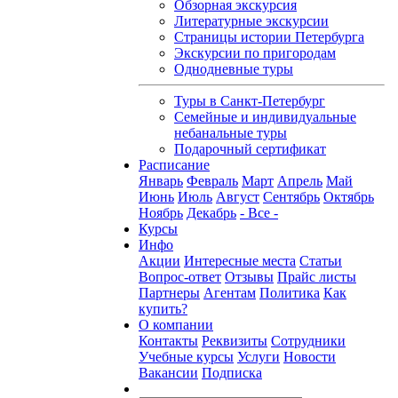
Обзорная экскурсия
Литературные экскурсии
Страницы истории Петербурга
Экскурсии по пригородам
Однодневные туры
Туры в Санкт-Петербург
Семейные и индивидуальные
небанальные туры
Подарочный сертификат
Расписание
Январь
Февраль
Март
Апрель
Май
Июнь
Июль
Август
Сентябрь
Октябрь
Ноябрь
Декабрь
- Все -
Курсы
Инфо
Акции
Интересные места
Статьи
Вопрос-ответ
Отзывы
Прайс листы
Партнеры
Агентам
Политика
Как
купить?
О компании
Контакты
Реквизиты
Сотрудники
Учебные курсы
Услуги
Новости
Вакансии
Подписка