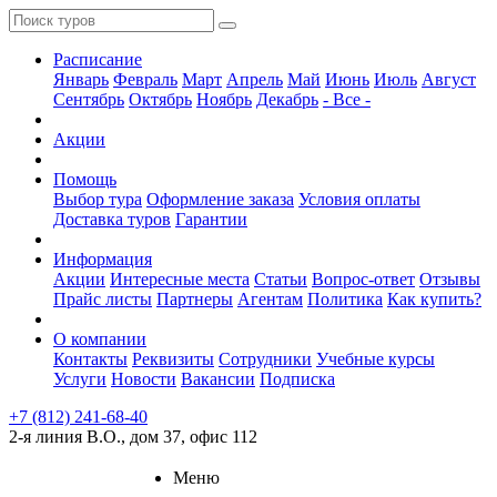
Расписание
Январь
Февраль
Март
Апрель
Май
Июнь
Июль
Август
Сентябрь
Октябрь
Ноябрь
Декабрь
- Все -
Акции
Помощь
Выбор тура
Оформление заказа
Условия оплаты
Доставка туров
Гарантии
Информация
Акции
Интересные места
Статьи
Вопрос-ответ
Отзывы
Прайс листы
Партнеры
Агентам
Политика
Как купить?
О компании
Контакты
Реквизиты
Сотрудники
Учебные курсы
Услуги
Новости
Вакансии
Подписка
+7 (812) 241-68-40
2-я линия В.О., дом 37, офис 112
Меню