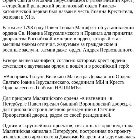
Орден Святого Иоанна Иерусалимского (Мальтийский крест)
– старейший рыцарский религиозный орден Римско-
католической церкви был назван в честь Иоанна Крестителя,
основан в XI в.
В том же 1798 году Павел I издал Манифест об установлении
ордена Св. Иоанна Иерусалимского и Правила для принятия
дворянства Российской империи в орден, который стал
высшим знаком отличия, жалуемым за гражданские и
военные заслуги, затмив даже орден Андрея Первозванного.
Вскоре вышел манифест, согласно которому крест ордена
сочетался с двуглавым орлом и вошёл и в российский герб:
«Воспрiявъ Титулъ Великаго Магистра Державнаго Ордена
Святаго Iоанна Iерусалимскаго, соединили МЫ и Крестъ
Ордена сего съ Гербомъ НАШИМЪ».
Для приората Мальтийского ордена «в изгнании» в
Петербурге Павел передал бывший Воронцовский дворец, а
для приора построил летнюю резиденцию в Гатчине –
Приоратский дворец, рядом со своей резиденцией.
Одним из крупнейших проектов, связанных с орденом, стала
Мальтийская капелла в Петербурге, построенная по проекту
итальянского архитектора Джакомо Кваренги и задумывалась