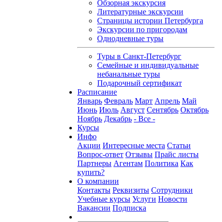
Обзорная экскурсия
Литературные экскурсии
Страницы истории Петербурга
Экскурсии по пригородам
Однодневные туры
Туры в Санкт-Петербург
Семейные и индивидуальные
небанальные туры
Подарочный сертификат
Расписание
Январь
Февраль
Март
Апрель
Май
Июнь
Июль
Август
Сентябрь
Октябрь
Ноябрь
Декабрь
- Все -
Курсы
Инфо
Акции
Интересные места
Статьи
Вопрос-ответ
Отзывы
Прайс листы
Партнеры
Агентам
Политика
Как
купить?
О компании
Контакты
Реквизиты
Сотрудники
Учебные курсы
Услуги
Новости
Вакансии
Подписка