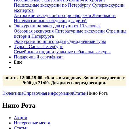
Пешеходные экскурсии по Петербургу
Суперэкскурсии
экспертов
Авторские экскурсии по пригородам и Ленобласти
Интерактивные экскурсии для детей
Экскурсии на заказ для групп от 10 человек
Обзорная экскурсия
Литературные экскурсии
Страницы
истории Петербурга
Экскурсии по пригородам
Однодневные туры
Туры в Санкт-Петербург
Семейные и индивидуальные небанальные туры
Подарочный сертификат
Еще
пн-пт - 12:00-19:00 сб-вс
- выходные.
Звонки ежедневно с
9:00 до 21:00. Дождитесь переадресации.
Эклектика
Справочная информация
Статьи
Нино Рота
Нино Рота
Акции
Интересные места
Статьи