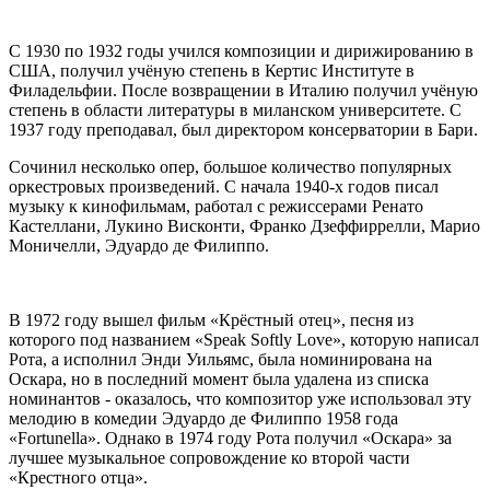
С 1930 по 1932 годы учился композиции и дирижированию в
США, получил учёную степень в Кертис Институте в
Филадельфии. После возвращении в Италию получил учёную
степень в области литературы в миланском университете. С
1937 году преподавал, был директором консерватории в Бари.
Сочинил несколько опер, большое количество популярных
оркестровых произведений. С начала 1940-х годов писал
музыку к кинофильмам, работал с режиссерами Ренато
Кастеллани, Лукино Висконти, Франко Дзеффиррелли, Марио
Моничелли, Эдуардо де Филиппо.
В 1972 году вышел фильм «Крёстный отец», песня из
которого под названием «Speak Softly Love», которую написал
Рота, а исполнил Энди Уильямс, была номинирована на
Оскара, но в последний момент была удалена из списка
номинантов - оказалось, что композитор уже использовал эту
мелодию в комедии Эдуардо де Филиппо 1958 года
«Fortunella». Однако в 1974 году Рота получил «Оскара» за
лучшее музыкальное сопровождение ко второй части
«Крестного отца».