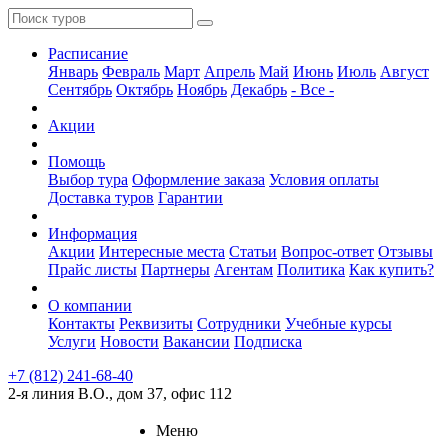
Расписание
Январь
Февраль
Март
Апрель
Май
Июнь
Июль
Август
Сентябрь
Октябрь
Ноябрь
Декабрь
- Все -
Акции
Помощь
Выбор тура
Оформление заказа
Условия оплаты
Доставка туров
Гарантии
Информация
Акции
Интересные места
Статьи
Вопрос-ответ
Отзывы
Прайс листы
Партнеры
Агентам
Политика
Как купить?
О компании
Контакты
Реквизиты
Сотрудники
Учебные курсы
Услуги
Новости
Вакансии
Подписка
+7 (812) 241-68-40
2-я линия В.О., дом 37, офис 112
Меню