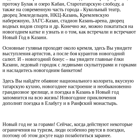
протоку Булак и озеро Кабан, Старотатарскую слободу, а
также на современную часть города - Кукольный театр,
дворец Земледельцев, НКЦ-Казань, Кремлевскую
набережную, ЗАГС-Казан, стадион Казань-арена, дворец
водных видов спорта и др. Конечно же, можно покататься на
новогоднем катке и узнать и о том, как встречали и встречают
Новый Год в Казани.
Основные гулянья проходят около кремля, здесь Вы увидите
выступления артистов, а после боя курантов новогодний
салют. И - новогодний бонус – вы увидите главные ёлки
Казани, ледовый городок с ледяными скульптурами и горками
и насладитесь новогодним банкетом!
Здесь Вы найдёте обаяние национального колорита, вкусную
татарскую кухню, новогоднее настроение и необыкновенно
грандиозное зрелище, и поездка в Казань в Новый год
запомнится на всю жизнь! Новогодние приключения
дополнят поездка в Елабугу и в Раифский монастырь.
Новый год не за горами! Сейчас, когда действуют некоторые
ограничения на туризм, люди особенно рвутся в поездки,
поэтому об этом досуге надо позаботиться заранее.