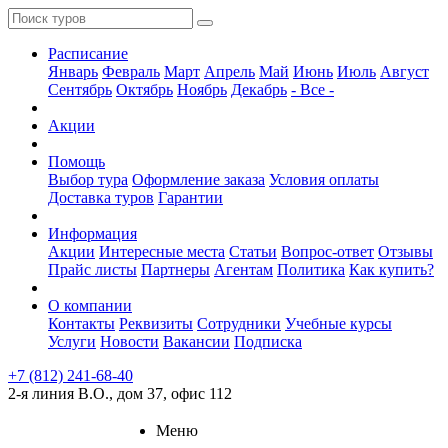
Расписание
Январь
Февраль
Март
Апрель
Май
Июнь
Июль
Август
Сентябрь
Октябрь
Ноябрь
Декабрь
- Все -
Акции
Помощь
Выбор тура
Оформление заказа
Условия оплаты
Доставка туров
Гарантии
Информация
Акции
Интересные места
Статьи
Вопрос-ответ
Отзывы
Прайс листы
Партнеры
Агентам
Политика
Как купить?
О компании
Контакты
Реквизиты
Сотрудники
Учебные курсы
Услуги
Новости
Вакансии
Подписка
+7 (812) 241-68-40
2-я линия В.О., дом 37, офис 112
Меню