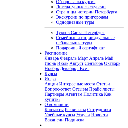
Обзорная экскурсия
Литературные экскурсии
Страницы истории Петербурга
Экскурсии по пригородам
Однодневные туры
Туры в Санкт-Петербург
Семейные и индивидуальные
небанальные туры
Подарочный сертификат
Расписание
Январь
Февраль
Март
Апрель
Май
Июнь
Июль
Август
Сентябрь
Октябрь
Ноябрь
Декабрь
- Все -
Курсы
Инфо
Акции
Интересные места
Статьи
Вопрос-ответ
Отзывы
Прайс листы
Партнеры
Агентам
Политика
Как
купить?
О компании
Контакты
Реквизиты
Сотрудники
Учебные курсы
Услуги
Новости
Вакансии
Подписка