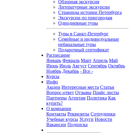
Обзорная экскурсия
Литературные экскурсии
Страницы истории Петербурга
Экскурсии по пригородам
Однодневные туры
Туры в Санкт-Петербург
Семейные и индивидуальные
небанальные туры
Подарочный сертификат
Расписание
Январь
Февраль
Март
Апрель
Май
Июнь
Июль
Август
Сентябрь
Октябрь
Ноябрь
Декабрь
- Все -
Курсы
Инфо
Акции
Интересные места
Статьи
Вопрос-ответ
Отзывы
Прайс листы
Партнеры
Агентам
Политика
Как
купить?
О компании
Контакты
Реквизиты
Сотрудники
Учебные курсы
Услуги
Новости
Вакансии
Подписка