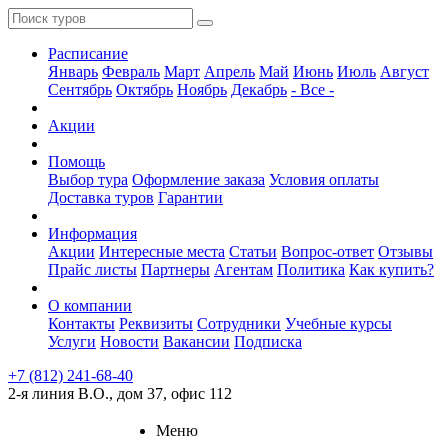
Расписание
Январь
Февраль
Март
Апрель
Май
Июнь
Июль
Август
Сентябрь
Октябрь
Ноябрь
Декабрь
- Все -
Акции
Помощь
Выбор тура
Оформление заказа
Условия оплаты
Доставка туров
Гарантии
Информация
Акции
Интересные места
Статьи
Вопрос-ответ
Отзывы
Прайс листы
Партнеры
Агентам
Политика
Как купить?
О компании
Контакты
Реквизиты
Сотрудники
Учебные курсы
Услуги
Новости
Вакансии
Подписка
+7 (812) 241-68-40
2-я линия В.О., дом 37, офис 112
Меню