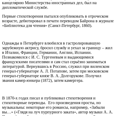
канцелярию Министерства иностранных дел, был на
дипломатической службе.
Первые стихотворения пытался опубликовать в отроческом
возрасте, дебютировал в печати переводом Байрона в журнале
«Библиотека для чтения» (Санкт-Петербург, 1860).
Однажды в Петербурге влюбился в гастролировавшую
зарубежную актрису, бросил службу и уехал за границу – жил
в Италии, Франции, Германии, Англии, Испании.
Познакомился с И. С. Тургеневым и выдающимися
французскими писателями и сам стал серьёзно заниматься
литературой. Вернувшись в Россию, служил при виленском
генерал-губернаторе А. Л. Потапове, затем при московском
генерал-губернаторе князе В. А. Долгорукове. Получил
звания камер-юнкера (1872), затем камергера.
В 1870-х годах писал и публиковал стихотворения и
стихотворные переводы. Его произведения просты, но
музыкальны: некоторые его романсы, например, «Забыли
вы…» («Глядя на луч пурпурного заката», автор музыки А. А.