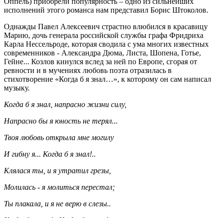
Оппель) приобрели популярность – одно из сильнейших
исполнений этого романса нам представил Борис Штоколов.
Однажды Павел Алексеевич страстно влюбился в красавицу
Марию, дочь генерала российской службы графа Фридриха
Карла Нессельроде, которая сводила с ума многих известных
современников - Александра Дюма, Листа, Шопена, Готье,
Гейне... Козлов кинулся вслед за ней по Европе, сгорая от
ревности и в мучениях любовь поэта отразилась в
стихотворение «Когда б я знал…», к которому он сам написал
музыку.
Когда б я знал, напрасно жизни силу,
Напрасно бы я юность не терял...
Твоя любовь открыла мне могилу
И гибну я... Когда б я знал!..
Клялася ты, и я утратил грезы,
Молилась - я молиться перестал;
Ты плакала, и я не верю в слезы..