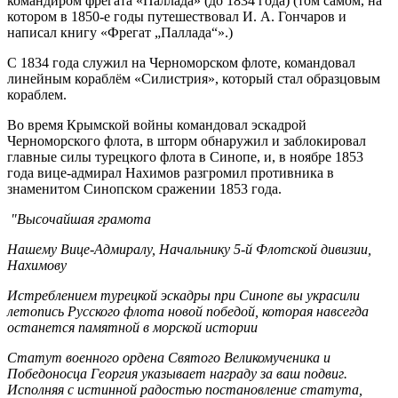
командиром фрегата «Паллада» (до 1834 года) (том самом, на
котором в 1850-е годы путешествовал И. А. Гончаров и
написал книгу «Фрегат „Паллада“».)
С 1834 года служил на Черноморском флоте, командовал
линейным кораблём «Силистрия», который стал образцовым
кораблем.
Во время Крымской войны командовал эскадрой
Черноморского флота, в шторм обнаружил и заблокировал
главные силы турецкого флота в Синопе, и, в ноябре 1853
года вице-адмирал Нахимов разгромил противника в
знаменитом Синопском сражении 1853 года.
"Высочайшая грамота
Нашему Вице-Адмиралу, Начальнику 5-й Флотской дивизии,
Нахимову
Истреблением турецкой эскадры при Синопе вы украсили
летопись Русского флота новой победой, которая навсегда
останется памятной в морской истории
Статут военного ордена Святого Великомученика и
Победоносца Георгия указывает награду за ваш подвиг.
Исполняя с истинной радостью постановление статута,