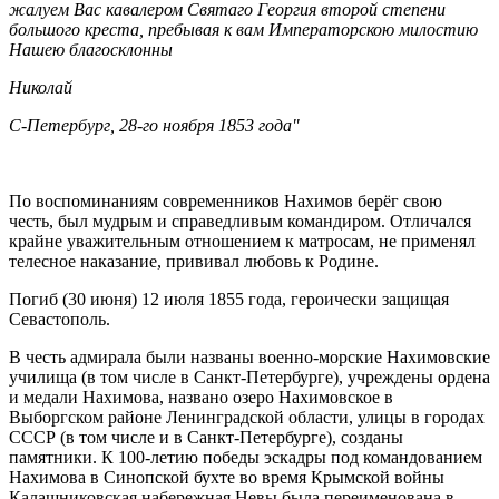
жалуем Вас кавалером Святаго Георгия второй степени
большого креста, пребывая к вам Императорскою милостию
Нашею благосклонны
Николай
С-Петербург, 28-го ноября 1853 года"
По воспоминаниям современников Нахимов берёг свою
честь, был мудрым и справедливым командиром. Отличался
крайне уважительным отношением к матросам, не применял
телесное наказание, прививал любовь к Родине.
Погиб (30 июня) 12 июля 1855 года, героически защищая
Севастополь.
В честь адмирала были названы военно-морские Нахимовские
училища (в том числе в Санкт-Петербурге), учреждены ордена
и медали Нахимова, названо озеро Нахимовское в
Выборгском районе Ленинградской области, улицы в городах
СССР (в том числе и в Санкт-Петербурге), созданы
памятники. К 100-летию победы эскадры под командованием
Нахимова в Синопской бухте во время Крымской войны
Калашниковская набережная Невы была переименована в