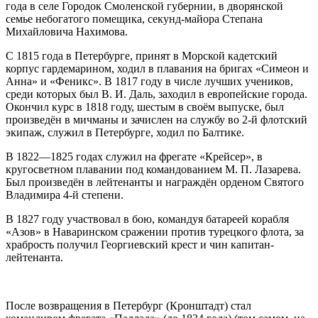
года в селе Городок Смоленской губернии, в дворянской
семье небогатого помещика, секунд-майора Степана
Михайловича Нахимова.
С 1815 года в Петербурге, принят в Морской кадетский
корпус гардемарином, ходил в плавания на бригах «Симеон и
Анна» и «Феникс». В 1817 году в числе лучших учеников,
среди которых был В. И. Даль, заходил в европейские города.
Окончил курс в 1818 году, шестым в своём выпуске, был
произведён в мичманы и зачислен на службу во 2-й флотский
экипаж, служил в Петербурге, ходил по Балтике.
В 1822—1825 годах служил на фрегате «Крейсер», в
кругосветном плавании под командованием М. П. Лазарева.
Был произведён в лейтенанты и награждён орденом Святого
Владимира 4-й степени.
В 1827 году участвовал в бою, командуя батареей корабля
«Азов» в Наваринском сражении против турецкого флота, за
храбрость получил Георгиевский крест и чин капитан-
лейтенанта.
После возвращения в Петербург (Кронштадт) стал