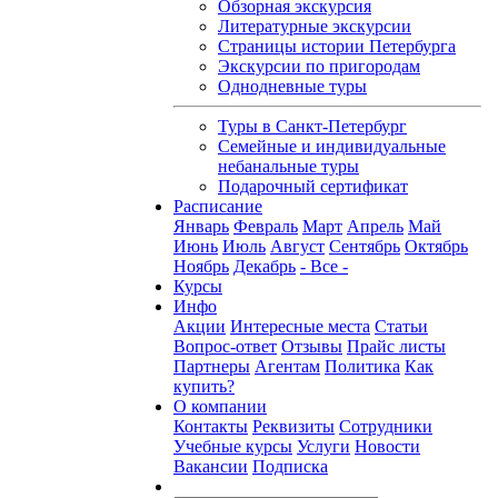
Обзорная экскурсия
Литературные экскурсии
Страницы истории Петербурга
Экскурсии по пригородам
Однодневные туры
Туры в Санкт-Петербург
Семейные и индивидуальные
небанальные туры
Подарочный сертификат
Расписание
Январь
Февраль
Март
Апрель
Май
Июнь
Июль
Август
Сентябрь
Октябрь
Ноябрь
Декабрь
- Все -
Курсы
Инфо
Акции
Интересные места
Статьи
Вопрос-ответ
Отзывы
Прайс листы
Партнеры
Агентам
Политика
Как
купить?
О компании
Контакты
Реквизиты
Сотрудники
Учебные курсы
Услуги
Новости
Вакансии
Подписка