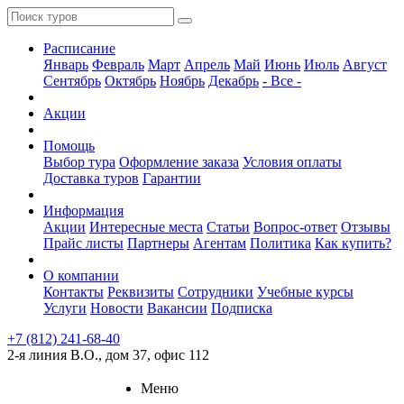
Расписание
Январь
Февраль
Март
Апрель
Май
Июнь
Июль
Август
Сентябрь
Октябрь
Ноябрь
Декабрь
- Все -
Акции
Помощь
Выбор тура
Оформление заказа
Условия оплаты
Доставка туров
Гарантии
Информация
Акции
Интересные места
Статьи
Вопрос-ответ
Отзывы
Прайс листы
Партнеры
Агентам
Политика
Как купить?
О компании
Контакты
Реквизиты
Сотрудники
Учебные курсы
Услуги
Новости
Вакансии
Подписка
+7 (812) 241-68-40
2-я линия В.О., дом 37, офис 112
Меню