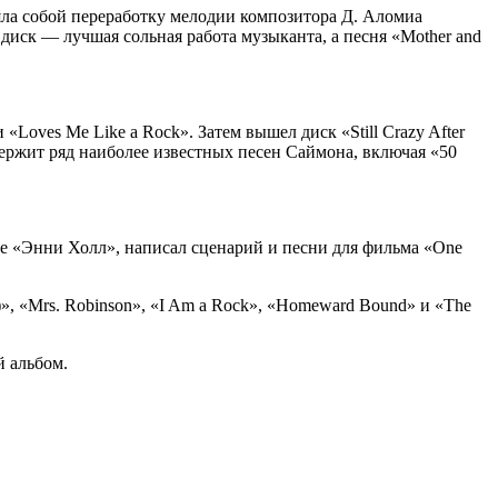
ляла собой переработку мелодии композитора Д. Аломиа
 диск — лучшая сольная работа музыканта, а песня «Mother and
oves Me Like a Rock». Затем вышел диск «Still Crazy After
одержит ряд наиболее известных песен Саймона, включая «50
е «Энни Холл», написал сценарий и песни для фильма «One
)», «Mrs. Robinson», «I Am a Rock», «Homeward Bound» и «The
й альбом.