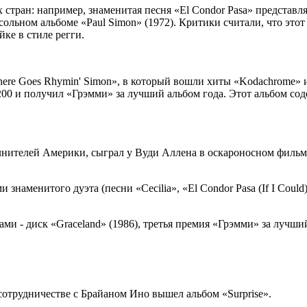
 стран: например, знаменитая песня «El Condor Pasa» представ
ольном альбоме «Paul Simon» (1972). Критики считали, что этот
йке в стиле регги.
re Goes Rhymin' Simon», в который вошли хиты «Kodachrome» и «L
ard 200 и получил «Грэмми» за лучший альбом года. Этот альбом с
лнителей Америки, сыграл у Вуди Аллена в оскароносном фильм
наменитого дуэта (песни «Cecilia», «El Condor Pasa (If I Could
и - диск «Graceland» (1986), третья премия «Грэмми» за лучши
сотрудничестве с Брайаном Ино вышел альбом «Surprise».