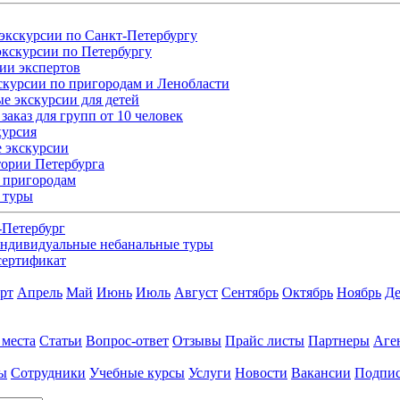
экскурсии по Санкт-Петербургу
кскурсии по Петербургу
ии экспертов
скурсии по пригородам и Ленобласти
е экскурсии для детей
заказ для групп от 10 человек
курсия
 экскурсии
ории Петербурга
 пригородам
 туры
-Петербург
ндивидуальные небанальные туры
сертификат
рт
Апрель
Май
Июнь
Июль
Август
Сентябрь
Октябрь
Ноябрь
Де
 места
Статьи
Вопрос-ответ
Отзывы
Прайс листы
Партнеры
Аге
ы
Сотрудники
Учебные курсы
Услуги
Новости
Вакансии
Подпис