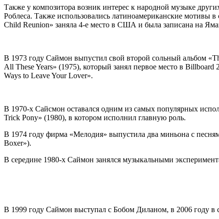
Также у композитора возник интерес к народной музыке других
Роблеса. Также использовались латиноамериканские мотивы в с
Child Reunion» заняла 4-е место в США и была записана на Яма
В 1973 году Саймон выпустил свой второй сольный альбом «The
All These Years» (1975), который занял первое место в Billbo
Ways to Leave Your Lover».
В 1970-х Сайсмон оставался одним из самых популярных испо
Trick Pony» (1980), в котором исполнил главную роль.
В 1974 году фирма «Мелодия» выпустила два миньона с песнями з
Boxer»).
В середине 1980-х Саймон занялся музыкальными экспериментам
В 1999 году Саймон выступал с Бобом Диланом, в 2006 году в 