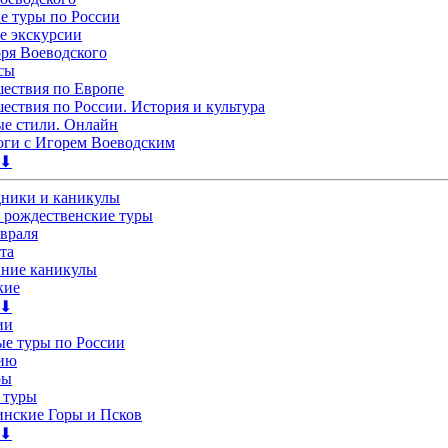
 туры по России
е экскурсии
ря Воеводского
сы
ествия по Европе
ествия по России. История и культура
е стили. Онлайн
ги с Игорем Воеводским
 ⬇
дники и каникулы
 рождественские туры
евраля
та
нние каникулы
кие
 ⬇
ии
е туры по России
лию
ры
 туры
нские Горы и Псков
 ⬇