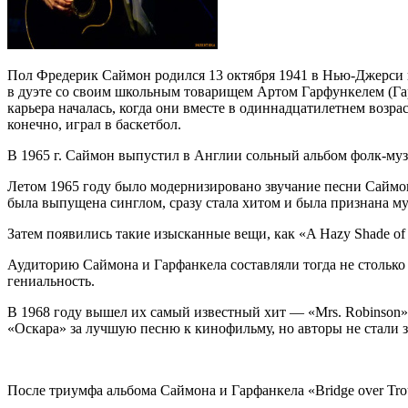
Пол Фредерик Саймон родился 13 октября 1941 в Нью-Джерси в
в дуэте со своим школьным товарищем Артом Гарфункелем (Гар
карьера началась, когда они вместе в одиннадцатилетнем возр
конечно, играл в баскетбол.
В 1965 г. Саймон выпустил в Англии сольный альбом фолк-муз
Летом 1965 году было модернизировано звучание песни Саймона
была выпущена синглом, сразу стала хитом и была признана м
Затем появились такие изысканные вещи, как «A Hazy Shade of
Аудиторию Саймона и Гарфанкела составляли тогда не столько
гениальность.
В 1968 году вышел их самый известный хит — «Mrs. Robinson
«Оскара» за лучшую песню к кинофильму, но авторы не стали 
После триумфа альбома Саймона и Гарфанкела «Bridge over Tro