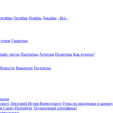
ентябрь
Октябрь
Ноябрь
Декабрь
- Все -
 туров
Гарантии
райс листы
Партнеры
Агентам
Политика
Как купить?
Новости
Вакансии
Подписка
екции
ского
Лекторий Игоря Воеводского
Туры на праздники и каник
в Санкт-Петербург
Подарочный сертификат
оеводского