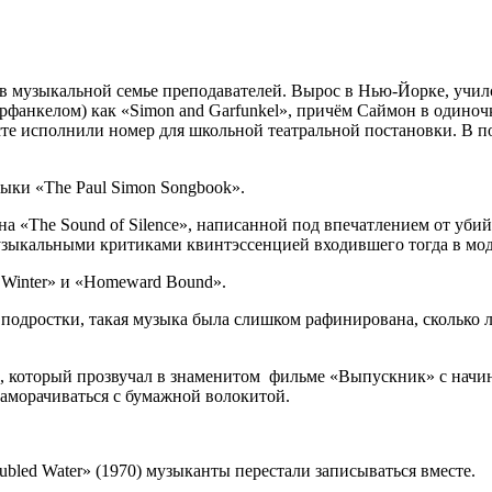
 музыкальной семье преподавателей. Вырос в Нью-Йорке, училс
фанкелом) как «Simon and Garfunkel», причём Саймон в одиночк
асте исполнили номер для школьной театральной постановки. В п
ыки «The Paul Simon Songbook».
 «The Sound of Silence», написанной под впечатлением от убийс
узыкальными критиками квинтэссенцией входившего тогда в мод
 Winter» и «Homeward Bound».
 подростки, такая музыка была слишком рафинирована, сколько 
», который прозвучал в знаменитом фильме «Выпускник» с нач
заморачиваться с бумажной волокитой.
ubled Water» (1970) музыканты перестали записываться вместе.