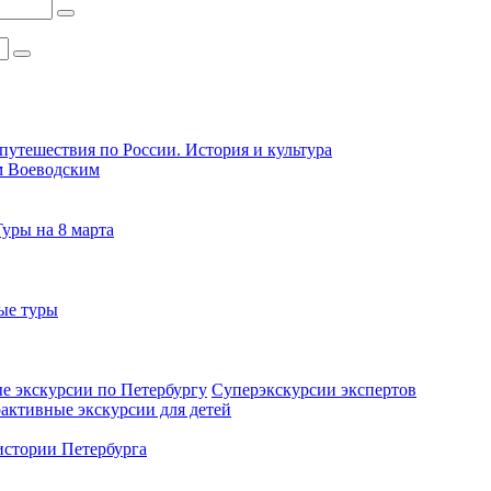
путешествия по России. История и культура
м Воеводским
Туры на 8 марта
ые туры
е экскурсии по Петербургу
Суперэкскурсии экспертов
активные экскурсии для детей
стории Петербурга