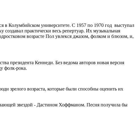
я в Колумбийском университете. С 1957 по 1970 год выступал
у создавал практически весь репертуар. Их музыкальная
одростковом возрасте Пол увлекся джазом, фолком и блюзом, и,
тва президента Кеннеди. Без ведома авторов новая версия
у фолк-рока.
люди зрелого возраста, которые были способны оценить их
инающей звездой - Дастином Хоффманом. Песня получила бы