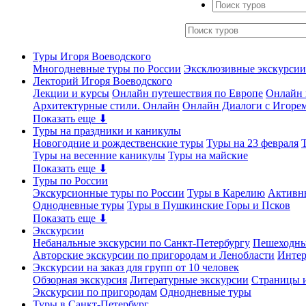
Туры Игоря Воеводского
Многодневные туры по России
Эксклюзивные экскурсии
Лекторий Игоря Воеводского
Лекции и курсы
Онлайн путешествия по Европе
Онлайн 
Архитектурные стили. Онлайн
Онлайн Диалоги с Игоре
Показать еще ⬇
Туры на праздники и каникулы
Новогодние и рождественские туры
Туры на 23 февраля
Туры на весенние каникулы
Туры на майские
Показать еще ⬇
Туры по России
Экскурсионные туры по России
Туры в Карелию
Активн
Однодневные туры
Туры в Пушкинские Горы и Псков
Показать еще ⬇
Экскурсии
Небанальные экскурсии по Санкт-Петербургу
Пешеходны
Авторские экскурсии по пригородам и Ленобласти
Интер
Экскурсии на заказ для групп от 10 человек
Обзорная экскурсия
Литературные экскурсии
Страницы и
Экскурсии по пригородам
Однодневные туры
Туры в Санкт-Петербург