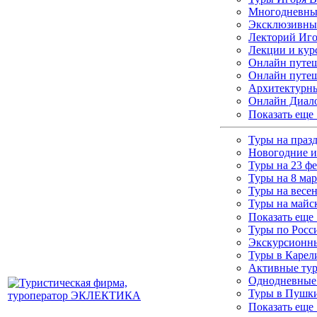
Многодневные
Эксклюзивны
Лекторий Иго
Лекции и кур
Онлайн путеш
Онлайн путеш
Архитектурны
Онлайн Диало
Показать еще
Туры на праз
Новогодние и
Туры на 23 ф
Туры на 8 мар
Туры на весе
Туры на майс
Показать еще
Туры по Росс
Экскурсионны
Туры в Каре
Активные ту
Однодневные
Туры в Пушки
Показать еще