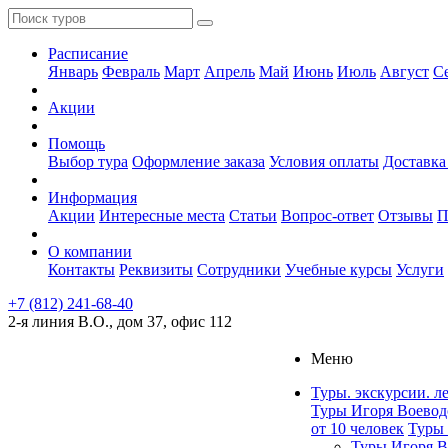
Расписание
Январь
Февраль
Март
Апрель
Май
Июнь
Июль
Август
С
Акции
Помощь
Выбор тура
Оформление заказа
Условия оплаты
Доставка
Информация
Акции
Интересные места
Статьи
Вопрос-ответ
Отзывы
П
О компании
Контакты
Реквизиты
Сотрудники
Учебные курсы
Услуги
+7 (812) 241-68-40
2-я линия В.О., дом 37, офис 112
Меню
Туры. экскурсии. л
Туры Игоря Воевод
от 10 человек
Туры 
Туры Игоря В