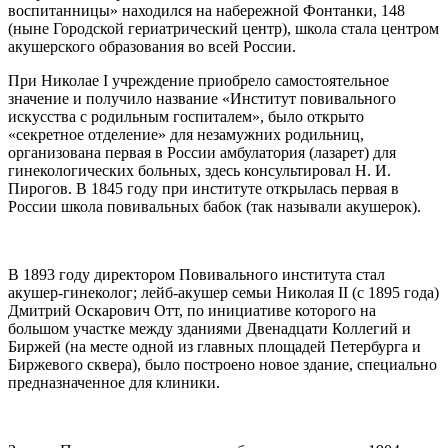
воспитанницы» находился на набережной Фонтанки, 148
(ныне Городской гериатрический центр), школа стала центром
акушерского образования во всей России.
При Николае I учреждение приобрело самостоятельное
значение и получило название «Институт повивального
искусства с родильным госпиталем», было открыто
«секретное отделение» для незамужних родильниц,
организована первая в России амбулатория (лазарет) для
гинекологических больных, здесь консультировал Н. И.
Пирогов. В 1845 году при институте открылась первая в
России школа повивальных бабок (так называли акушерок).
В 1893 году директором Повивального института стал
акушер-гинеколог; лейб-акушер семьи Николая II (с 1895 года)
Дмитрий Оскарович Отт, по инициативе которого на
большом участке между зданиями Двенадцати Коллегий и
Биржей (на месте одной из главных площадей Петербурга и
Биржевого сквера), было построено новое здание, специально
предназначенное для клиники.