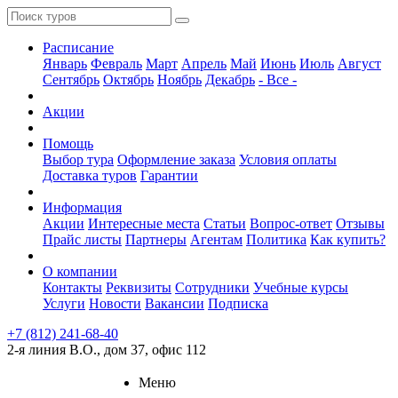
Расписание
Январь
Февраль
Март
Апрель
Май
Июнь
Июль
Август
Сентябрь
Октябрь
Ноябрь
Декабрь
- Все -
Акции
Помощь
Выбор тура
Оформление заказа
Условия оплаты
Доставка туров
Гарантии
Информация
Акции
Интересные места
Статьи
Вопрос-ответ
Отзывы
Прайс листы
Партнеры
Агентам
Политика
Как купить?
О компании
Контакты
Реквизиты
Сотрудники
Учебные курсы
Услуги
Новости
Вакансии
Подписка
+7 (812) 241-68-40
2-я линия В.О., дом 37, офис 112
Меню