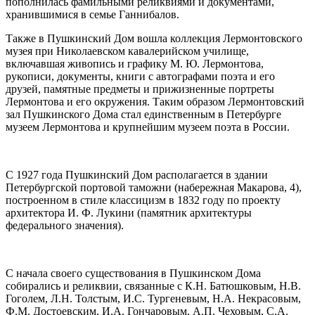
пополнилась фамильными реликвиями и документами,
хранившимися в семье Ганнибалов.
Также в Пушкинский Дом вошла коллекция Лермонтовского
музея при Николаевском кавалерийском училище,
включавшая живопись и графику М. Ю. Лермонтова,
рукописи, документы, книги с автографами поэта и его
друзей, памятные предметы и прижизненные портреты
Лермонтова и его окружения. Таким образом Лермонтовский
зал Пушкинского Дома стал единственным в Петербурге
музеем Лермонтова и крупнейшим музеем поэта в России.
С 1927 года Пушкинский Дом располагается в здании
Петербургской портовой таможни (набережная Макарова, 4),
построенном в стиле классицизм в 1832 году по проекту
архитектора И. Ф. Лукини (памятник архитектуры
федерального значения).
С начала своего существования в Пушкинском Дома
собирались и реликвии, связанные с К.Н. Батюшковым, Н.В.
Гоголем, Л.Н. Толстым, И.С. Тургеневым, Н.А. Некрасовым,
Ф.М. Достоевским, И.А. Гончаровым, А.П. Чеховым, С.А.