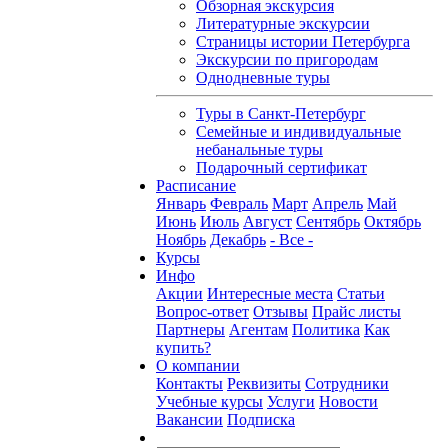
Обзорная экскурсия
Литературные экскурсии
Страницы истории Петербурга
Экскурсии по пригородам
Однодневные туры
Туры в Санкт-Петербург
Семейные и индивидуальные
небанальные туры
Подарочный сертификат
Расписание
Январь
Февраль
Март
Апрель
Май
Июнь
Июль
Август
Сентябрь
Октябрь
Ноябрь
Декабрь
- Все -
Курсы
Инфо
Акции
Интересные места
Статьи
Вопрос-ответ
Отзывы
Прайс листы
Партнеры
Агентам
Политика
Как
купить?
О компании
Контакты
Реквизиты
Сотрудники
Учебные курсы
Услуги
Новости
Вакансии
Подписка