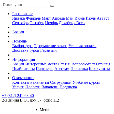
Расписание
Январь
Февраль
Март
Апрель
Май
Июнь
Июль
Август
Сентябрь
Октябрь
Ноябрь
Декабрь
- Все -
Акции
Помощь
Выбор тура
Оформление заказа
Условия оплаты
Доставка туров
Гарантии
Информация
Акции
Интересные места
Статьи
Вопрос-ответ
Отзывы
Прайс листы
Партнеры
Агентам
Политика
Как купить?
О компании
Контакты
Реквизиты
Сотрудники
Учебные курсы
Услуги
Новости
Вакансии
Подписка
+7 (812) 241-68-40
2-я линия В.О., дом 37, офис 112
Меню