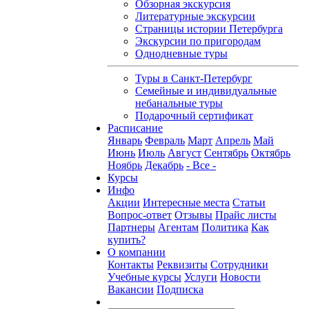
Обзорная экскурсия
Литературные экскурсии
Страницы истории Петербурга
Экскурсии по пригородам
Однодневные туры
Туры в Санкт-Петербург
Семейные и индивидуальные
небанальные туры
Подарочный сертификат
Расписание
Январь
Февраль
Март
Апрель
Май
Июнь
Июль
Август
Сентябрь
Октябрь
Ноябрь
Декабрь
- Все -
Курсы
Инфо
Акции
Интересные места
Статьи
Вопрос-ответ
Отзывы
Прайс листы
Партнеры
Агентам
Политика
Как
купить?
О компании
Контакты
Реквизиты
Сотрудники
Учебные курсы
Услуги
Новости
Вакансии
Подписка