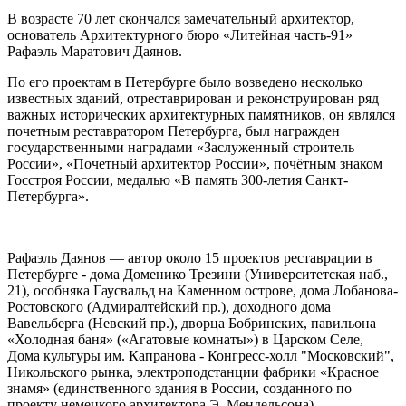
В возрасте 70 лет скончался замечательный архитектор,
основатель Архитектурного бюро «Литейная часть-91»
Рафаэль Маратович Даянов.
По его проектам в Петербурге было возведено несколько
известных зданий, отреставрирован и реконструирован ряд
важных исторических архитектурных памятников, он являлся
почетным реставратором Петербурга, был награжден
государственными наградами «Заслуженный строитель
России», «Почетный архитектор России», почётным знаком
Госстроя России, медалью «В память 300-летия Санкт-
Петербурга».
Рафаэль Даянов — автор около 15 проектов реставрации в
Петербурге - дома Доменико Трезини (Университетская наб.,
21), особняка Гаусвальд на Каменном острове, дома Лобанова-
Ростовского (Адмиралтейский пр.), доходного дома
Вавельберга (Невский пр.), дворца Бобринских, павильона
«Холодная баня» («Агатовые комнаты») в Царском Селе,
Дома культуры им. Капранова - Конгресс-холл "Московский",
Никольского рынка, электроподстанции фабрики «Красное
знамя» (единственного здания в России, созданного по
проекту немецкого архитектора Э. Мендельсона).