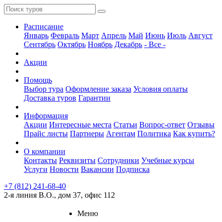
Расписание
Январь
Февраль
Март
Апрель
Май
Июнь
Июль
Август
Сентябрь
Октябрь
Ноябрь
Декабрь
- Все -
Акции
Помощь
Выбор тура
Оформление заказа
Условия оплаты
Доставка туров
Гарантии
Информация
Акции
Интересные места
Статьи
Вопрос-ответ
Отзывы
Прайс листы
Партнеры
Агентам
Политика
Как купить?
О компании
Контакты
Реквизиты
Сотрудники
Учебные курсы
Услуги
Новости
Вакансии
Подписка
+7 (812) 241-68-40
2-я линия В.О., дом 37, офис 112
Меню