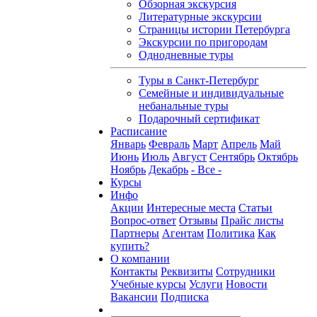
Обзорная экскурсия
Литературные экскурсии
Страницы истории Петербурга
Экскурсии по пригородам
Однодневные туры
Туры в Санкт-Петербург
Семейные и индивидуальные
небанальные туры
Подарочный сертификат
Расписание
Январь
Февраль
Март
Апрель
Май
Июнь
Июль
Август
Сентябрь
Октябрь
Ноябрь
Декабрь
- Все -
Курсы
Инфо
Акции
Интересные места
Статьи
Вопрос-ответ
Отзывы
Прайс листы
Партнеры
Агентам
Политика
Как
купить?
О компании
Контакты
Реквизиты
Сотрудники
Учебные курсы
Услуги
Новости
Вакансии
Подписка