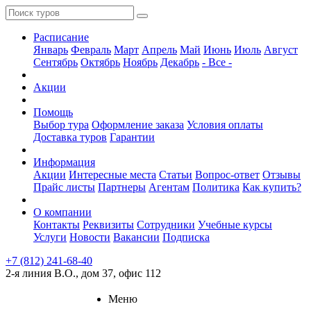
Расписание
Январь
Февраль
Март
Апрель
Май
Июнь
Июль
Август
Сентябрь
Октябрь
Ноябрь
Декабрь
- Все -
Акции
Помощь
Выбор тура
Оформление заказа
Условия оплаты
Доставка туров
Гарантии
Информация
Акции
Интересные места
Статьи
Вопрос-ответ
Отзывы
Прайс листы
Партнеры
Агентам
Политика
Как купить?
О компании
Контакты
Реквизиты
Сотрудники
Учебные курсы
Услуги
Новости
Вакансии
Подписка
+7 (812) 241-68-40
2-я линия В.О., дом 37, офис 112
Меню