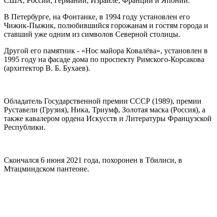
США, России, Германии, Израиле, Франции и Японии.
В Петербурге, на Фонтанке, в 1994 году установлен его
Чижик-Пыжик, полюбившийся горожанам и гостям города и
ставший уже одним из символов Северной столицы.
Другой его памятник - «Нос майора Ковалёва», установлен в
1995 году на фасаде дома по проспекту Римского-Корсакова
(архитектор В. Б. Бухаев).
Обладатель Государственной премии СССР (1989), премии
Руставели (Грузия), Ника, Триумф, Золотая маска (Россия), а
также кавалером ордена Искусств и Литературы Французской
Республики.
Скончался 6 июня 2021 года, похоронен в Тбилиси, в
Мтацминдском пантеоне.