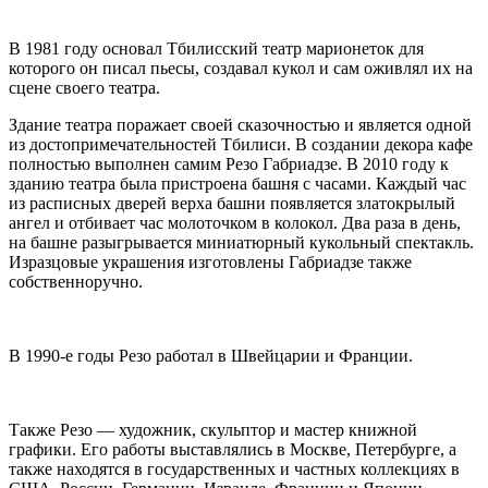
В 1981 году основал Тбилисский театр марионеток для
которого он писал пьесы, создавал кукол и сам оживлял их на
сцене своего театра.
Здание театра поражает своей сказочностью и является одной
из достопримечательностей Тбилиси. В создании декора кафе
полностью выполнен самим Резо Габриадзе. В 2010 году к
зданию театра была пристроена башня с часами. Каждый час
из расписных дверей верха башни появляется златокрылый
ангел и отбивает час молоточком в колокол. Два раза в день,
на башне разыгрывается миниатюрный кукольный спектакль.
Изразцовые украшения изготовлены Габриадзе также
собственноручно.
В 1990-е годы Резо работал в Швейцарии и Франции.
Также Резо — художник, скульптор и мастер книжной
графики. Его работы выставлялись в Москве, Петербурге, а
также находятся в государственных и частных коллекциях в