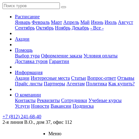
Расписание
Январь
Февраль
Март
Апрель
Май
Июнь
Июль
Август
Сентябрь
Октябрь
Ноябрь
Декабрь
- Все -
Акции
Помощь
Выбор тура
Оформление заказа
Условия оплаты
Доставка туров
Гарантии
Информация
Акции
Интересные места
Статьи
Вопрос-ответ
Отзывы
Прайс листы
Партнеры
Агентам
Политика
Как купить?
О компании
Контакты
Реквизиты
Сотрудники
Учебные курсы
Услуги
Новости
Вакансии
Подписка
+7 (812) 241-68-40
2-я линия В.О., дом 37, офис 112
Меню