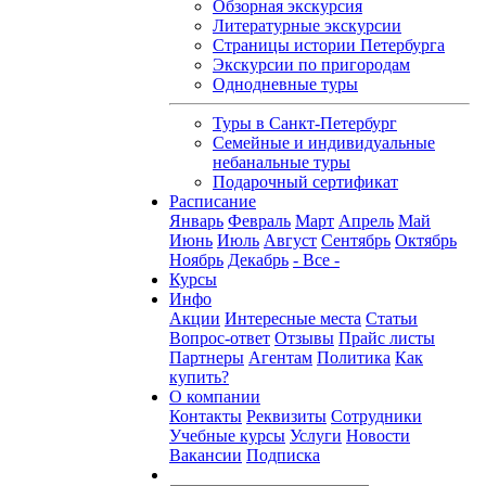
Обзорная экскурсия
Литературные экскурсии
Страницы истории Петербурга
Экскурсии по пригородам
Однодневные туры
Туры в Санкт-Петербург
Семейные и индивидуальные
небанальные туры
Подарочный сертификат
Расписание
Январь
Февраль
Март
Апрель
Май
Июнь
Июль
Август
Сентябрь
Октябрь
Ноябрь
Декабрь
- Все -
Курсы
Инфо
Акции
Интересные места
Статьи
Вопрос-ответ
Отзывы
Прайс листы
Партнеры
Агентам
Политика
Как
купить?
О компании
Контакты
Реквизиты
Сотрудники
Учебные курсы
Услуги
Новости
Вакансии
Подписка