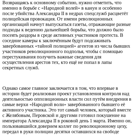
Возвращаясь к основному событию, нужно отметить, что
именно в борьбе с «Народной волей» в канун и особенно
после убийства Александра II в недрах спецслужб расцветёт
полицейская провокация. От имени революционных
организаций начнут выпускаться газеты, отражающие разные
подходы к ведению дальнейшей борьбы, что должно было
посеять раздоры в среде активных участников протеста. В
соседние камеры к заключённым будут подсаживать
завербованных «тайной полицией» агентов из числа бывших
участников революционного подполья, чтобы с помощью
перестукивания получить важные сведения для
осуществления арестов тех, кто ещё не попал в лапы
секретных служб.
Однако самое главное заключается в том, что впервые в
истории будет реализован проект установления контроля над
деятельностью оппозиционных власти сил путём внедрения в
самые верхи «Народной воли» завербованного бывшего её
активного участника. Это тот самый человек, который вместе
с Желябовым, Перовской и другими готовил покушение на
императора Александра II в роковой день 1 марта. Именно он,
пользовавшийся доверием коллег по революционному цеху,
передал в руки полиции десятки оставшихся на свободе