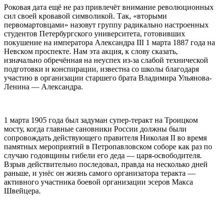
Роковая дата ещё не раз привлечёт внимание революционных
сил своей кровавой символикой. Так, «вторыми
первомартовцами» назовут группу радикально настроенных
студентов Петербургского университета, готовивших
покушение на императора Александра III 1 марта 1887 года на
Невском проспекте. Нам эта акция, к слову сказать,
изначально обречённая на неуспех из-за слабой технической
подготовки и конспирации, известна со школы благодаря
участию в организации старшего брата Владимира Ульянова-
Ленина — Александра.
1 марта 1905 года был задуман супер-теракт на Троицком
мосту, когда главные сановники России должны были
сопровождать действующего правителя Николая II во время
памятных мероприятий в Петропавловском соборе как раз по
случаю годовщины гибели его деда — царя-освободителя.
Взрыв действительно последовал, правда на несколько дней
раньше, и унёс он жизнь самого организатора теракта —
активного участника боевой организации эсеров Макса
Швейцера.