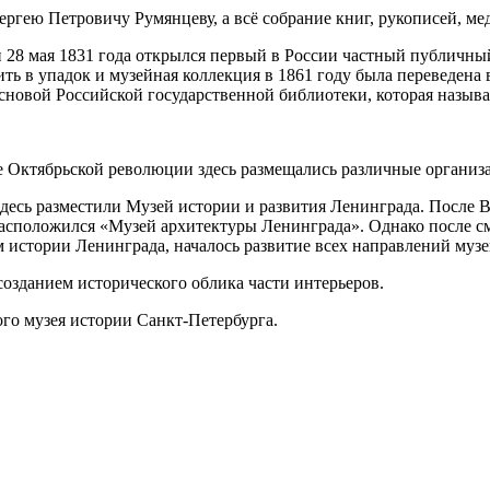
Сергею Петровичу Румянцеву, а всё собрание книг, рукописей, м
и 28 мая 1831 года открылся первый в России частный публичн
ить в упадок и музейная коллекция в 1861 году была переведен
основой Российской государственной библиотеки, которая назыв
ле Октябрьской революции здесь размещались различные органи
- здесь разместили Музей истории и развития Ленинграда. После
расположился «Музей архитектуры Ленинграда». Однако после с
 истории Ленинграда, началось развитие всех направлений музе
ссозданием исторического облика части интерьеров.
го музея истории Санкт-Петербурга.