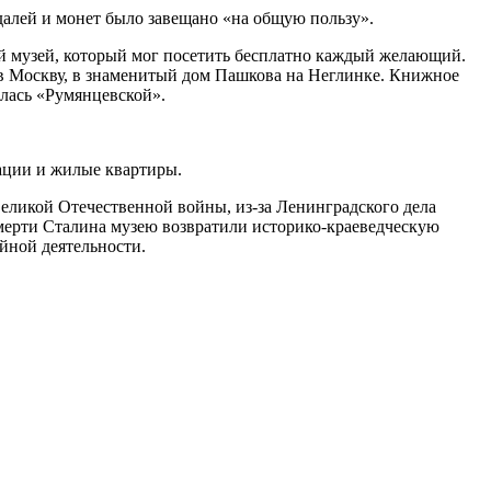
едалей и монет было завещано «на общую пользу».
ый музей, который мог посетить бесплатно каждый желающий.
а в Москву, в знаменитый дом Пашкова на Неглинке. Книжное
алась «Румянцевской».
зации и жилые квартиры.
 Великой Отечественной войны, из-за Ленинградского дела
мерти Сталина музею возвратили историко-краеведческую
йной деятельности.