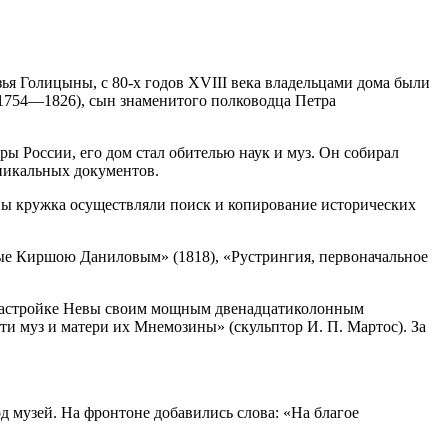
я Голицыны, с 80-х годов XVIII века владельцами дома были
(1754—1826), сын знаменитого полководца Петра
ы России, его дом стал обителью наук и муз. Он собирал
уникальных документов.
ны кружка осуществляли поиск и копирование исторических
ые Киршою Даниловым» (1818), «Рустрингия, первоначальное
 в застройке Невы своим мощным двенадцатиколонным
и муз и матери их Мнемозины» (скульптор И. П. Мартос). За
д музей. На фронтоне добавились слова: «На благое