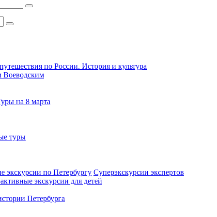
путешествия по России. История и культура
м Воеводским
Туры на 8 марта
ые туры
е экскурсии по Петербургу
Суперэкскурсии экспертов
активные экскурсии для детей
стории Петербурга