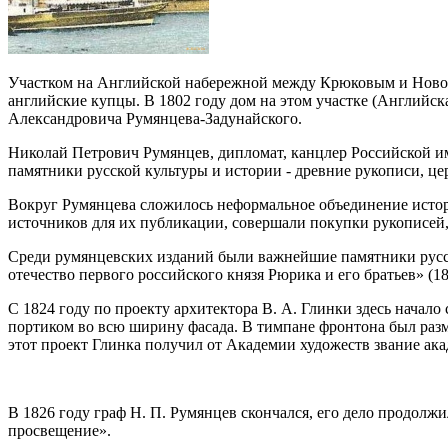
Участком на Английской набережной между Крюковым и Ново-Ад
английские купцы. В 1802 году дом на этом участке (Английс
Александровича Румянцева-Задунайского.
Николай Петрович Румянцев, дипломат, канцлер Российской имп
памятники русской культуры и истории - древние рукописи, ц
Вокруг Румянцева сложилось неформальное объединение истор
источников для их публикации, совершали покупки рукописей,
Среди румянцевских изданий были важнейшие памятники русск
отечество первого российского князя Рюрика и его братьев» (18
С 1824 году по проекту архитектора В. А. Глинки здесь начал
портиком во всю ширину фасада. В тимпане фронтона был разм
этот проект Глинка получил от Академии художеств звание ака
В 1826 году граф Н. П. Румянцев скончался, его дело продолж
просвещение».