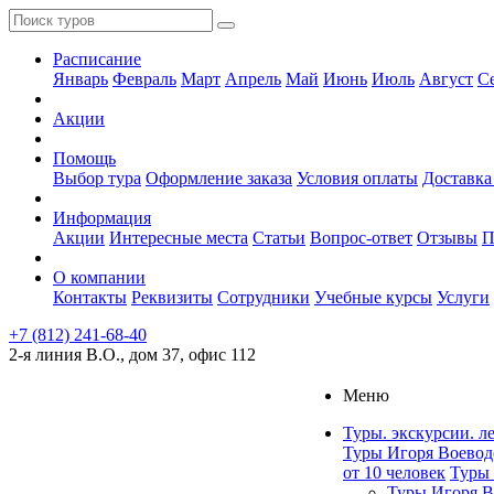
Расписание
Январь
Февраль
Март
Апрель
Май
Июнь
Июль
Август
С
Акции
Помощь
Выбор тура
Оформление заказа
Условия оплаты
Доставка
Информация
Акции
Интересные места
Статьи
Вопрос-ответ
Отзывы
П
О компании
Контакты
Реквизиты
Сотрудники
Учебные курсы
Услуги
+7 (812) 241-68-40
2-я линия В.О., дом 37, офис 112
Меню
Туры. экскурсии. л
Туры Игоря Воевод
от 10 человек
Туры 
Туры Игоря В