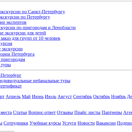
экскурсии по Санкт-Петербургу
кскурсии по Петербургу
ии экспертов
скурсии по пригородам и Ленобласти
е экскурсии для детей
заказ для групп от 10 человек
курсия
 экскурсии
ории Петербурга
 пригородам
 туры
-Петербург
ндивидуальные небанальные туры
сертификат
рт
Апрель
Май
Июнь
Июль
Август
Сентябрь
Октябрь
Ноябрь
Де
 места
Статьи
Вопрос-ответ
Отзывы
Прайс листы
Партнеры
Аге
ы
Сотрудники
Учебные курсы
Услуги
Новости
Вакансии
Подпис