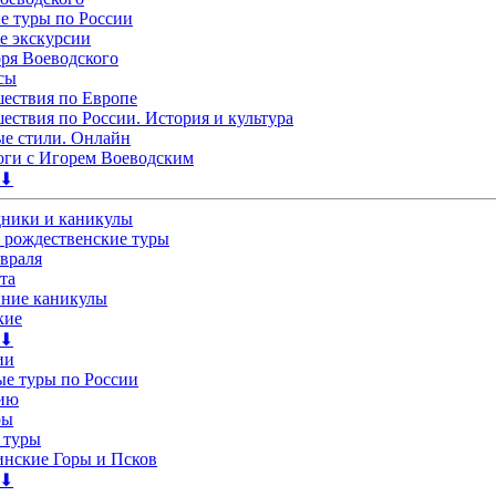
 туры по России
е экскурсии
ря Воеводского
сы
ествия по Европе
ествия по России. История и культура
е стили. Онлайн
ги с Игорем Воеводским
 ⬇
дники и каникулы
 рождественские туры
евраля
та
нние каникулы
кие
 ⬇
ии
е туры по России
лию
ры
 туры
нские Горы и Псков
 ⬇