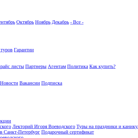
ентябрь
Октябрь
Ноябрь
Декабрь
- Все -
 туров
Гарантии
райс листы
Партнеры
Агентам
Политика
Как купить?
Новости
Вакансии
Подписка
екции
ского
Лекторий Игоря Воеводского
Туры на праздники и каник
в Санкт-Петербург
Подарочный сертификат
оеводского