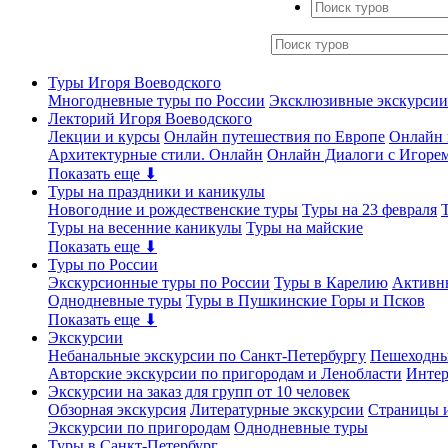
Туры Игоря Воеводского
Многодневные туры по России
Эксклюзивные экскурсии
Лекторий Игоря Воеводского
Лекции и курсы
Онлайн путешествия по Европе
Онлайн 
Архитектурные стили. Онлайн
Онлайн Диалоги с Игоре
Показать еще ⬇
Туры на праздники и каникулы
Новогодние и рождественские туры
Туры на 23 февраля
Туры на весенние каникулы
Туры на майские
Показать еще ⬇
Туры по России
Экскурсионные туры по России
Туры в Карелию
Активн
Однодневные туры
Туры в Пушкинские Горы и Псков
Показать еще ⬇
Экскурсии
Небанальные экскурсии по Санкт-Петербургу
Пешеходны
Авторские экскурсии по пригородам и Ленобласти
Интер
Экскурсии на заказ для групп от 10 человек
Обзорная экскурсия
Литературные экскурсии
Страницы и
Экскурсии по пригородам
Однодневные туры
Туры в Санкт-Петербург