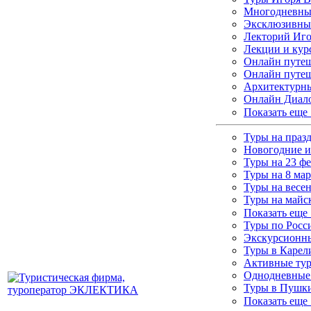
Многодневные
Эксклюзивны
Лекторий Иго
Лекции и кур
Онлайн путеш
Онлайн путеш
Архитектурны
Онлайн Диало
Показать еще
Туры на праз
Новогодние и
Туры на 23 ф
Туры на 8 мар
Туры на весе
Туры на майс
Показать еще
Туры по Росс
Экскурсионны
Туры в Каре
Активные ту
Однодневные
Туры в Пушки
Показать еще