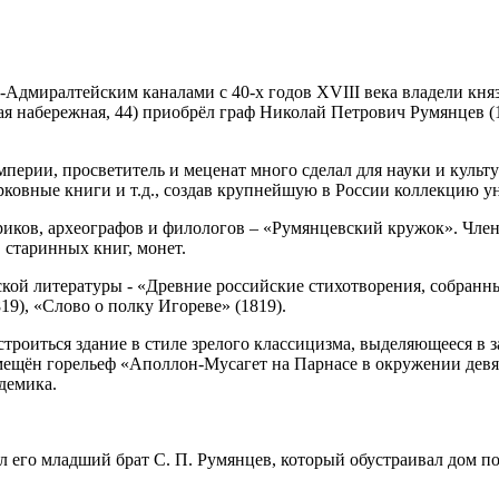
миралтейским каналами с 40-х годов XVIII века владели князь
кая набережная, 44) приобрёл граф Николай Петрович Румянцев 
ерии, просветитель и меценат много сделал для науки и культур
ерковные книги и т.д., создав крупнейшую в России коллекцию 
иков, археографов и филологов – «Румянцевский кружок». Чле
 старинных книг, монет.
ой литературы - «Древние российские стихотворения, собранн
19), «Слово о полку Игореве» (1819).
о строиться здание в стиле зрелого классицизма, выделяющееся
ещён горельеф «Аполлон-Мусагет на Парнасе в окружении девят
демика.
ил его младший брат С. П. Румянцев, который обустраивал дом по