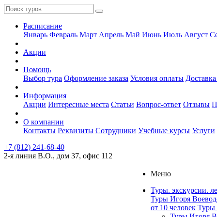
Расписание
Январь
Февраль
Март
Апрель
Май
Июнь
Июль
Август
С
Акции
Помощь
Выбор тура
Оформление заказа
Условия оплаты
Доставка
Информация
Акции
Интересные места
Статьи
Вопрос-ответ
Отзывы
П
О компании
Контакты
Реквизиты
Сотрудники
Учебные курсы
Услуги
+7 (812) 241-68-40
2-я линия В.О., дом 37, офис 112
Меню
Туры. экскурсии. л
Туры Игоря Воевод
от 10 человек
Туры 
Туры Игоря В