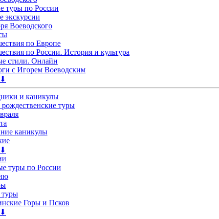
 туры по России
е экскурсии
ря Воеводского
сы
ествия по Европе
ествия по России. История и культура
е стили. Онлайн
ги с Игорем Воеводским
 ⬇
дники и каникулы
 рождественские туры
евраля
та
нние каникулы
кие
 ⬇
ии
е туры по России
лию
ры
 туры
нские Горы и Псков
 ⬇