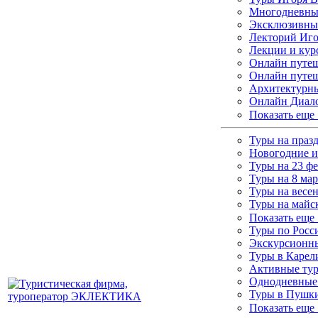
Многодневные
Эксклюзивны
Лекторий Иго
Лекции и кур
Онлайн путеш
Онлайн путеш
Архитектурны
Онлайн Диало
Показать еще
Туры на праз
Новогодние и
Туры на 23 ф
Туры на 8 мар
Туры на весе
Туры на майс
Показать еще
Туры по Росс
Экскурсионны
Туры в Каре
Активные ту
Однодневные
Туры в Пушки
Показать еще