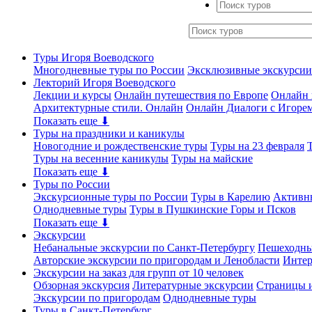
Туры Игоря Воеводского
Многодневные туры по России
Эксклюзивные экскурсии
Лекторий Игоря Воеводского
Лекции и курсы
Онлайн путешествия по Европе
Онлайн 
Архитектурные стили. Онлайн
Онлайн Диалоги с Игоре
Показать еще ⬇
Туры на праздники и каникулы
Новогодние и рождественские туры
Туры на 23 февраля
Туры на весенние каникулы
Туры на майские
Показать еще ⬇
Туры по России
Экскурсионные туры по России
Туры в Карелию
Активн
Однодневные туры
Туры в Пушкинские Горы и Псков
Показать еще ⬇
Экскурсии
Небанальные экскурсии по Санкт-Петербургу
Пешеходны
Авторские экскурсии по пригородам и Ленобласти
Интер
Экскурсии на заказ для групп от 10 человек
Обзорная экскурсия
Литературные экскурсии
Страницы и
Экскурсии по пригородам
Однодневные туры
Туры в Санкт-Петербург