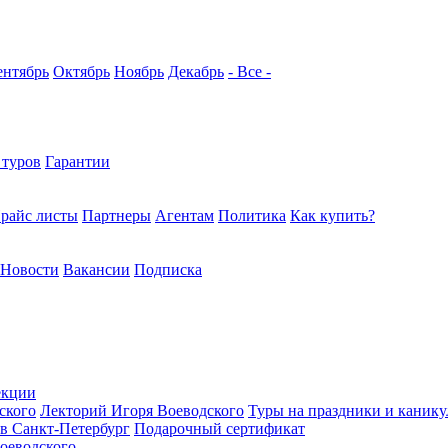
ентябрь
Октябрь
Ноябрь
Декабрь
- Все -
 туров
Гарантии
райс листы
Партнеры
Агентам
Политика
Как купить?
Новости
Вакансии
Подписка
екции
ского
Лекторий Игоря Воеводского
Туры на праздники и каник
в Санкт-Петербург
Подарочный сертификат
оеводского