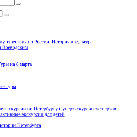
путешествия по России. История и культура
м Воеводским
Туры на 8 марта
ые туры
е экскурсии по Петербургу
Суперэкскурсии экспертов
активные экскурсии для детей
стории Петербурга