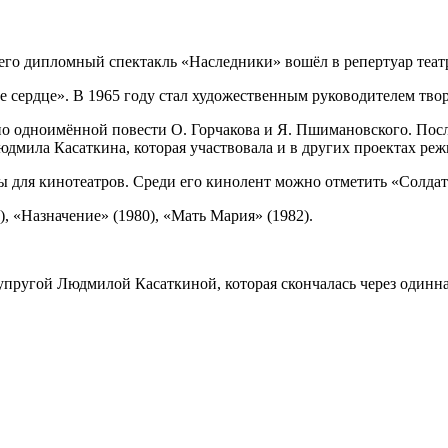
его дипломный спектакль «Наследники» вошёл в репертуар театр
е сердце». В 1965 году стал художественным руководителем тво
 по одноимённой повести О. Горчакова и Я. Пшимановского. Пос
юдмила Касаткина, которая участвовала и в других проектах ре
 для кинотеатров. Среди его кинолент можно отметить «Солдатс
), «Назначение» (1980), «Мать Мария» (1982).
супругой Людмилой Касаткиной, которая скончалась через одинна