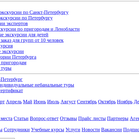
экскурсии по Санкт-Петербургу
кскурсии по Петербургу
ии экспертов
скурсии по пригородам и Ленобласти
е экскурсии для детей
заказ для групп от 10 человек
курсия
 экскурсии
ории Петербурга
 пригородам
 туры
-Петербург
ндивидуальные небанальные туры
сертификат
рт
Апрель
Май
Июнь
Июль
Август
Сентябрь
Октябрь
Ноябрь
Де
 места
Статьи
Вопрос-ответ
Отзывы
Прайс листы
Партнеры
Аге
ы
Сотрудники
Учебные курсы
Услуги
Новости
Вакансии
Подпис