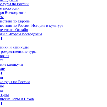
 туры по России
е экскурсии
ря Воеводского
сы
ествия по Европе
ествия по России. История и культура
е стили. Онлайн
ги с Игорем Воеводским
 ⬇
дники и каникулы
 рождественские туры
евраля
та
нние каникулы
кие
 ⬇
ии
е туры по России
лию
ры
 туры
нские Горы и Псков
 ⬇