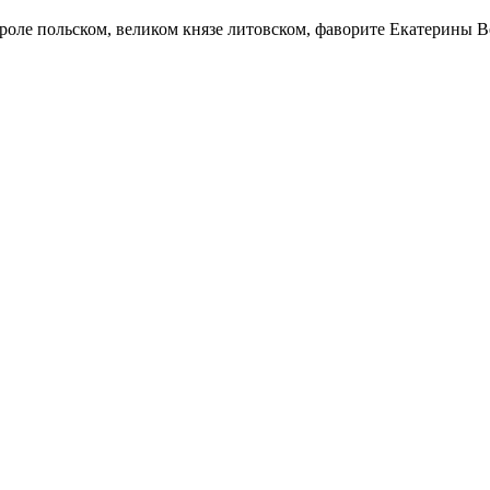
роле польском, великом князе литовском, фаворите Екатерины Ве