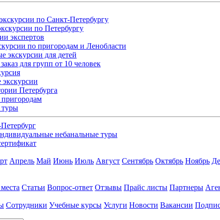
экскурсии по Санкт-Петербургу
кскурсии по Петербургу
ии экспертов
скурсии по пригородам и Ленобласти
е экскурсии для детей
заказ для групп от 10 человек
курсия
 экскурсии
ории Петербурга
 пригородам
 туры
-Петербург
ндивидуальные небанальные туры
сертификат
рт
Апрель
Май
Июнь
Июль
Август
Сентябрь
Октябрь
Ноябрь
Де
 места
Статьи
Вопрос-ответ
Отзывы
Прайс листы
Партнеры
Аге
ы
Сотрудники
Учебные курсы
Услуги
Новости
Вакансии
Подпис