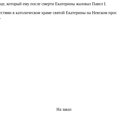
е, который ему после смерти Екатерины жаловал Павел I.
естями в католическом храме святой Екатерины на Невском проспе
.
На заказ