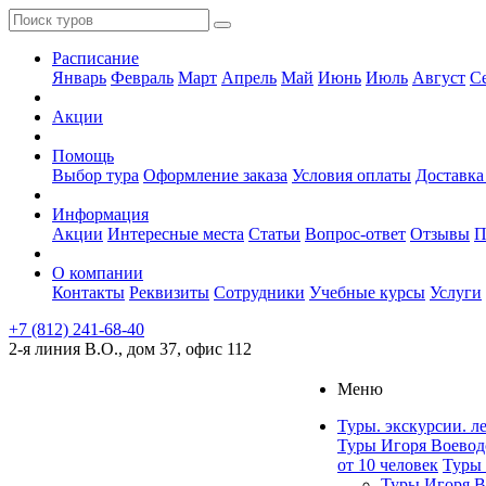
Расписание
Январь
Февраль
Март
Апрель
Май
Июнь
Июль
Август
С
Акции
Помощь
Выбор тура
Оформление заказа
Условия оплаты
Доставка
Информация
Акции
Интересные места
Статьи
Вопрос-ответ
Отзывы
П
О компании
Контакты
Реквизиты
Сотрудники
Учебные курсы
Услуги
+7 (812) 241-68-40
2-я линия В.О., дом 37, офис 112
Меню
Туры. экскурсии. л
Туры Игоря Воевод
от 10 человек
Туры 
Туры Игоря В