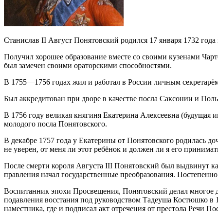
Станислав II Август Понятовский родился 17 января 1732 года
Получил хорошее образование вместе со своими кузенами Чарт
был замечен своими ораторскими способностями.
В 1755—1756 годах жил и работал в России личным секретарём
Был аккредитован при дворе в качестве посла Саксонии и Пол
В 1756 году великая княгиня Екатерина Алексеевна (будущая 
молодого посла Понятовского.
В декабре 1757 года у Екатерины от Понятовского родилась доч
не уверен, от меня ли этот ребёнок и должен ли я его принимать
После смерти короля Августа III Понятовский был выдвинут к
правления начал государственные преобразования. Постепенно
Воспитанник эпохи Просвещения, Понятовский делал многое д
подавления восстания под руководством Тадеуша Костюшко в 1
наместника, где и подписал акт отречения от престола Речи По