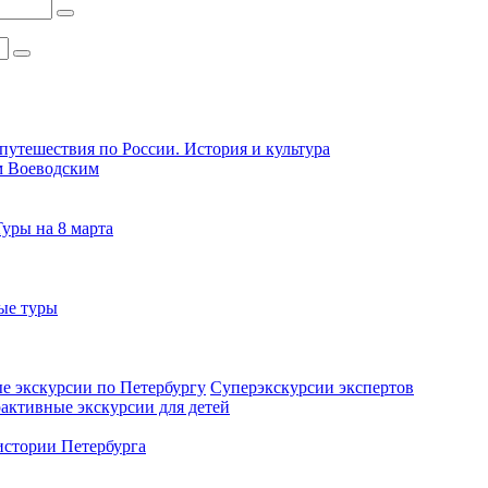
путешествия по России. История и культура
м Воеводским
Туры на 8 марта
ые туры
е экскурсии по Петербургу
Суперэкскурсии экспертов
активные экскурсии для детей
стории Петербурга