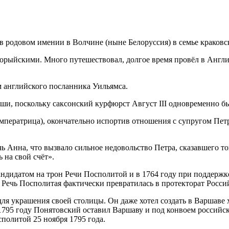
 в родовом имении в Волчине (ныне Белоруссия) в семье краков
орыйскими. Много путешествовал, долгое время провёл в Англи
 английского посланника Уильямса.
ьши, поскольку саксонский курфюрст Август III одновременно б
императрица), окончательно испортив отношения с супругом Пе
ь Анна, что вызвало сильное недовольство Петра, сказавшего тог
 на свой счёт».
андидатом на трон Речи Посполитой и в 1764 году при поддержк
 Речь Посполитая фактически превратилась в протекторат Росси
ля украшения своей столицы. Он даже хотел создать в Варшаве
795 году Понятовский оставил Варшаву и под конвоем российск
сполитой 25 ноября 1795 года.