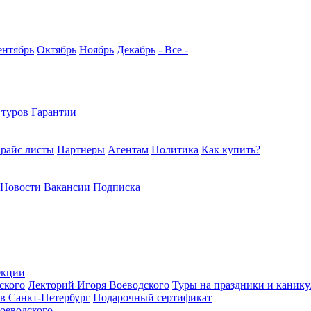
ентябрь
Октябрь
Ноябрь
Декабрь
- Все -
 туров
Гарантии
райс листы
Партнеры
Агентам
Политика
Как купить?
Новости
Вакансии
Подписка
екции
ского
Лекторий Игоря Воеводского
Туры на праздники и каник
в Санкт-Петербург
Подарочный сертификат
оеводского