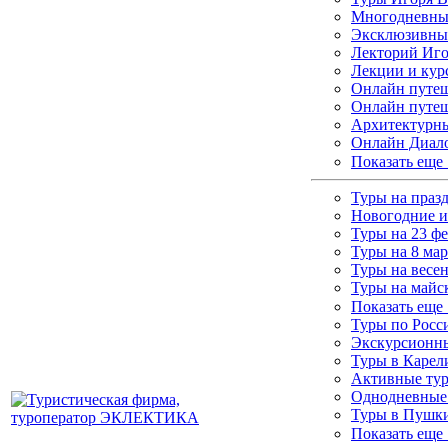
Многодневные
Эксклюзивны
Лекторий Иго
Лекции и кур
Онлайн путеш
Онлайн путеш
Архитектурны
Онлайн Диало
Показать еще
Туры на праз
Новогодние и
Туры на 23 ф
Туры на 8 мар
Туры на весе
Туры на майс
Показать еще
Туры по Росс
Экскурсионны
Туры в Каре
Активные ту
Однодневные
Туры в Пушки
Показать еще