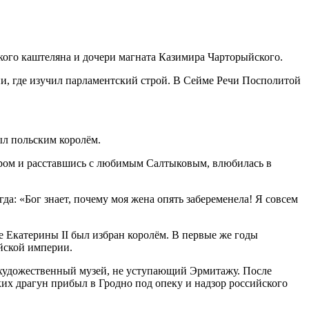
ского каштеляна и дочери магната Казимира Чарторыйского.
и, где изучил парламентский строй. В Сейме Речи Посполитой
ыл польским королём.
тром и расставшись с любимым Салтыковым, влюбилась в
да: «Бог знает, почему моя жена опять забеременела! Я совсем
е Екатерины II был избран королём. В первые же годы
йской империи.
 художественный музей, не уступающий Эрмитажу. После
их драгун прибыл в Гродно под опеку и надзор российского