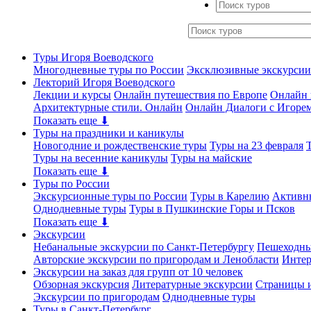
Туры Игоря Воеводского
Многодневные туры по России
Эксклюзивные экскурсии
Лекторий Игоря Воеводского
Лекции и курсы
Онлайн путешествия по Европе
Онлайн 
Архитектурные стили. Онлайн
Онлайн Диалоги с Игоре
Показать еще ⬇
Туры на праздники и каникулы
Новогодние и рождественские туры
Туры на 23 февраля
Туры на весенние каникулы
Туры на майские
Показать еще ⬇
Туры по России
Экскурсионные туры по России
Туры в Карелию
Активн
Однодневные туры
Туры в Пушкинские Горы и Псков
Показать еще ⬇
Экскурсии
Небанальные экскурсии по Санкт-Петербургу
Пешеходны
Авторские экскурсии по пригородам и Ленобласти
Интер
Экскурсии на заказ для групп от 10 человек
Обзорная экскурсия
Литературные экскурсии
Страницы и
Экскурсии по пригородам
Однодневные туры
Туры в Санкт-Петербург