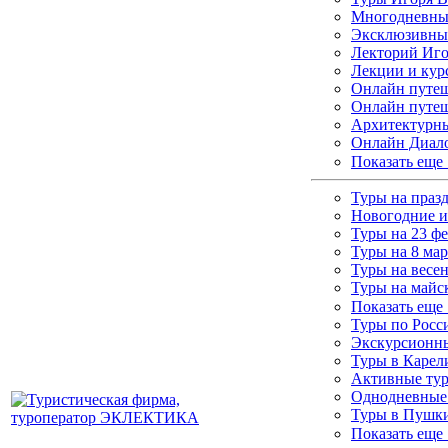
Многодневные
Эксклюзивны
Лекторий Иго
Лекции и кур
Онлайн путеш
Онлайн путеш
Архитектурны
Онлайн Диало
Показать еще
Туры на праз
Новогодние и
Туры на 23 ф
Туры на 8 мар
Туры на весе
Туры на майс
Показать еще
Туры по Росс
Экскурсионны
Туры в Каре
Активные ту
Однодневные
Туры в Пушки
Показать еще