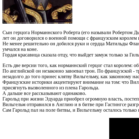
Сын герцога Норманнского Роберта (его называли Робертом Дь
лет он договорился о военной помощи с французским королем 
Не менее решительно он добился руки и сердца Матильды Фланд
умчался на коне.
Гордая красавица сказала отцу, что выйдет замуж только за Гил
Есть две версии того, как норманнский герцог стал королем: о
По английской он незаконно завоевал трон. По французской -
незадолго до того принес клятву Вильгельму, как законному на
Французские историки акцентируют внимание на том: что Виль
присягнуть вызволенного из плена Гарольда.
А дальше все рассказывают одинаково.
Гарольд при жизни Эдуарда приобрел огромную власть, постеп
Вильгельм отправился в Англию и в битве при Гастингсе разгр
Сам Гарольд пал на поле битвы, и Вильгельму осталось только 