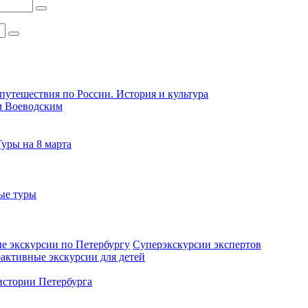
путешествия по России. История и культура
м Воеводским
Туры на 8 марта
ые туры
е экскурсии по Петербургу
Суперэкскурсии экспертов
активные экскурсии для детей
стории Петербурга