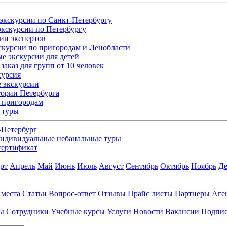
экскурсии по Санкт-Петербургу
кскурсии по Петербургу
ии экспертов
скурсии по пригородам и Ленобласти
е экскурсии для детей
заказ для групп от 10 человек
курсия
 экскурсии
ории Петербурга
 пригородам
 туры
-Петербург
ндивидуальные небанальные туры
сертификат
рт
Апрель
Май
Июнь
Июль
Август
Сентябрь
Октябрь
Ноябрь
Де
 места
Статьи
Вопрос-ответ
Отзывы
Прайс листы
Партнеры
Аге
ы
Сотрудники
Учебные курсы
Услуги
Новости
Вакансии
Подпис