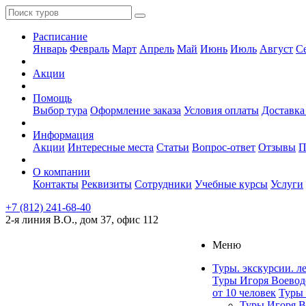
Расписание
Январь
Февраль
Март
Апрель
Май
Июнь
Июль
Август
С
Акции
Помощь
Выбор тура
Оформление заказа
Условия оплаты
Доставка
Информация
Акции
Интересные места
Статьи
Вопрос-ответ
Отзывы
П
О компании
Контакты
Реквизиты
Сотрудники
Учебные курсы
Услуги
+7 (812) 241-68-40
2-я линия В.О., дом 37, офис 112
Меню
Туры. экскурсии. л
Туры Игоря Воевод
от 10 человек
Туры 
Туры Игоря В