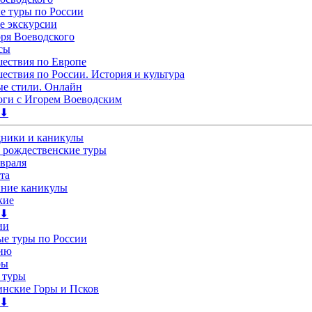
 туры по России
е экскурсии
ря Воеводского
сы
ествия по Европе
ествия по России. История и культура
е стили. Онлайн
ги с Игорем Воеводским
 ⬇
дники и каникулы
 рождественские туры
евраля
та
нние каникулы
кие
 ⬇
ии
е туры по России
лию
ры
 туры
нские Горы и Псков
 ⬇