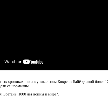
ных хрониках, но и в уникальном Ковре из Байё длиной более 1
дели её норманны.
 Бретань. 1000 лет войны и мира".