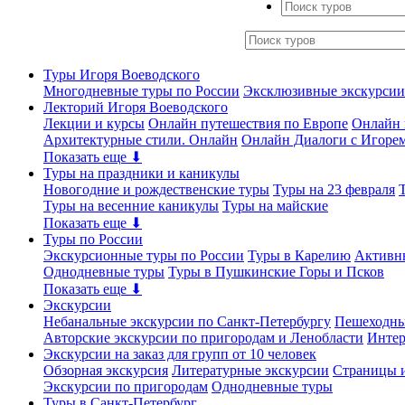
Туры Игоря Воеводского
Многодневные туры по России
Эксклюзивные экскурсии
Лекторий Игоря Воеводского
Лекции и курсы
Онлайн путешествия по Европе
Онлайн 
Архитектурные стили. Онлайн
Онлайн Диалоги с Игоре
Показать еще ⬇
Туры на праздники и каникулы
Новогодние и рождественские туры
Туры на 23 февраля
Туры на весенние каникулы
Туры на майские
Показать еще ⬇
Туры по России
Экскурсионные туры по России
Туры в Карелию
Активн
Однодневные туры
Туры в Пушкинские Горы и Псков
Показать еще ⬇
Экскурсии
Небанальные экскурсии по Санкт-Петербургу
Пешеходны
Авторские экскурсии по пригородам и Ленобласти
Интер
Экскурсии на заказ для групп от 10 человек
Обзорная экскурсия
Литературные экскурсии
Страницы и
Экскурсии по пригородам
Однодневные туры
Туры в Санкт-Петербург