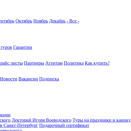
ентябрь
Октябрь
Ноябрь
Декабрь
- Все -
 туров
Гарантии
райс листы
Партнеры
Агентам
Политика
Как купить?
Новости
Вакансии
Подписка
екции
ского
Лекторий Игоря Воеводского
Туры на праздники и каник
в Санкт-Петербург
Подарочный сертификат
оеводского