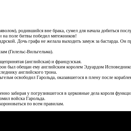
яволом), родившийся вне брака, сумел для начала добиться по
и на поле битвы победил мятежников!
рской. Дочь графа не желала выходить замуж за бастарда. Он пр
ьзам (Гилельс-Вильгельма).
бщепринятая (английская) и французская.
 трон был обещан ему английским королем Эдуардом Исповедник
следнику английского трона.
гельм освободил Гарольда, оказавшегося в плену после корабле
енно забирая у погрузившегося в церковные дела короля функци
омил войска Гарольда.
короноваться по всем правилам.