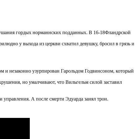
слушания гордых норманнских подданных. В 16-18Фландрской
илюдно у выхода из церкви схватил девушку, бросил в грязь и
ом и незаконно узурпирован Гарольдом Годвинсоном, который
крушения, но умалчивают, что Вильгельм силой заставил
и управления. А после смерти Эдуарда занял трон.