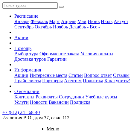
Расписание
Январь
Февраль
Март
Апрель
Май
Июнь
Июль
Август
Сентябрь
Октябрь
Ноябрь
Декабрь
- Все -
Акции
Помощь
Выбор тура
Оформление заказа
Условия оплаты
Доставка туров
Гарантии
Информация
Акции
Интересные места
Статьи
Вопрос-ответ
Отзывы
Прайс листы
Партнеры
Агентам
Политика
Как купить?
О компании
Контакты
Реквизиты
Сотрудники
Учебные курсы
Услуги
Новости
Вакансии
Подписка
+7 (812) 241-68-40
2-я линия В.О., дом 37, офис 112
Меню