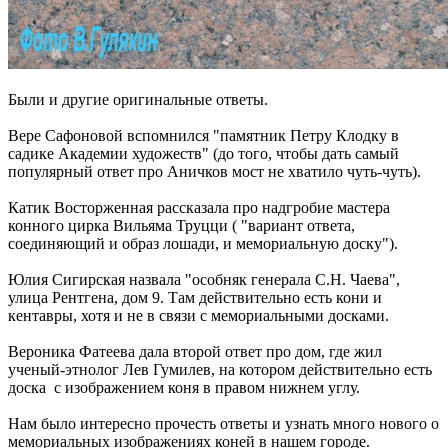
Были и другие оригинальные ответы.
Вере Сафоновой вспомнился "памятник Петру Клодку в
садике Академии художеств" (до того, чтобы дать самый
популярный ответ про Аничков мост не хватило чуть-чуть).
Катик Восторженная рассказала про надгробие мастера
конного цирка Вильяма Труцци ( "вариант ответа,
соединяющий и образ лошади, и мемориальную доску").
Юлия Сигирская назвала "особняк генерала С.Н. Чаева",
улица Рентгена, дом 9. Там действительно есть кони и
кентавры, хотя и не в связи с мемориальными досками.
Вероника Фатеева дала второй ответ про дом, где жил
ученый-этнолог Лев Гумилев, на котором действительно есть
доска с изображением коня в правом нижнем углу.
Нам было интересно прочесть ответы и узнать много нового о
мемориальных изображениях коней в нашем городе.