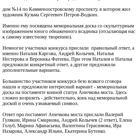
дом №14 по Камменоостровскому проспекту, в котором жил
художник Кузьма Сергеевич Петров-Водкин.
Именно ему посвящена мемориальная доска со скульптурным
изображением юного обнаженного всадника (отсылающая нас
к самому известному творению).
Немногие участники конкурса прислали правильный ответ, а
именно Наталия Каргова, Андрей Колычев, Наталья
Нестерова и Вероника Фатеева. При этом Наталия и Наталья
предложили конкретный ответ, а другие предложили
дополнительные варианты.
Большинство участников конкурса безо всякого сговора
нашли и предложили интересный вариант - мемориальная
доска на постаменте конной статуи Аничкова моста. Здесь
сложно возразить - действительно, конь над мемориальной
доской и очень узнаваемый символ.
Ответ про постамент Аничкова моста прислали Валерий
Гулякин, Ирина Смирнова, Андрей Колычев (2 ответ), Елена
Голуб, Марина Афанасьева, Валентина Герасимова, Ира
Назарова, Александр Ильин, Екатерина Бутенко.