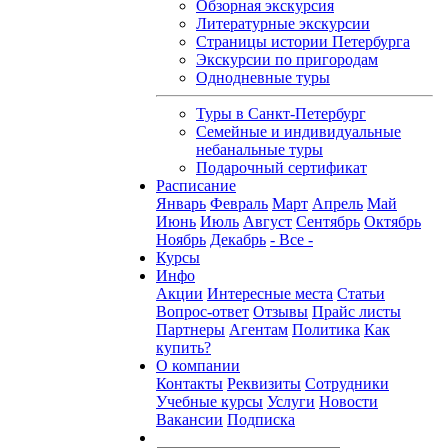
Обзорная экскурсия
Литературные экскурсии
Страницы истории Петербурга
Экскурсии по пригородам
Однодневные туры
Туры в Санкт-Петербург
Семейные и индивидуальные
небанальные туры
Подарочный сертификат
Расписание
Январь
Февраль
Март
Апрель
Май
Июнь
Июль
Август
Сентябрь
Октябрь
Ноябрь
Декабрь
- Все -
Курсы
Инфо
Акции
Интересные места
Статьи
Вопрос-ответ
Отзывы
Прайс листы
Партнеры
Агентам
Политика
Как
купить?
О компании
Контакты
Реквизиты
Сотрудники
Учебные курсы
Услуги
Новости
Вакансии
Подписка